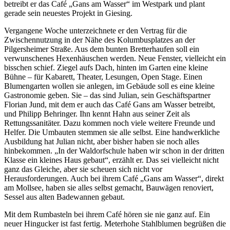
betreibt er das Café „Gans am Wasser“ im Westpark und plant
gerade sein neuestes Projekt in Giesing.
Vergangene Woche unterzeichnete er den Vertrag für die
Zwischennutzung in der Nähe des Kolumbusplatzes an der
Pilgersheimer Straße. Aus dem bunten Bretterhaufen soll ein
verwunschenes Hexenhäuschen werden. Neue Fenster, vielleicht ein
bisschen schief. Ziegel aufs Dach, hinten im Garten eine kleine
Bühne – für Kabarett, Theater, Lesungen, Open Stage. Einen
Blumengarten wollen sie anlegen, im Gebäude soll es eine kleine
Gastronomie geben. Sie – das sind Julian, sein Geschäftspartner
Florian Jund, mit dem er auch das Café Gans am Wasser betreibt,
und Philipp Behringer. Ihn kennt Hahn aus seiner Zeit als
Rettungssanitäter. Dazu kommen noch viele weitere Freunde und
Helfer. Die Umbauten stemmen sie alle selbst. Eine handwerkliche
Ausbildung hat Julian nicht, aber bisher haben sie noch alles
hinbekommen. „In der Waldorfschule haben wir schon in der dritten
Klasse ein kleines Haus gebaut“, erzählt er. Das sei vielleicht nicht
ganz das Gleiche, aber sie scheuen sich nicht vor
Herausforderungen. Auch bei ihrem Café „Gans am Wasser“, direkt
am Mollsee, haben sie alles selbst gemacht, Bauwägen renoviert,
Sessel aus alten Badewannen gebaut.
Mit dem Rumbasteln bei ihrem Café hören sie nie ganz auf. Ein
neuer Hingucker ist fast fertig. Meterhohe Stahlblumen begrüßen die