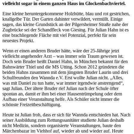
vielleicht sogar in einem ganzen Haus im Glockenbachviertel.
Eine kleine heruntergekommene Holzhütte, blau und rot gestrichen,
knallgelbe Tür. Der Garten dahinter verwildert, vermüllt. Einige
sagen, das kleine Grundstück an der Pilgersheimer Straße nahe der
Zugbrücke sei der Schandfleck von Giesing. Für Julian Hahn ist es
eine brachliegende Fläche mit viel Potenzial, perfekt für sein
neuestes Projekt.
Wenn er einen anderen Bruder hätte, wäre der 25-Jährige jetzt
vielleicht angehender Arzt – was immer sein Traum gewesen ist.
Doch sein Bruder heißt Daniel Hahn, in München bekannt für den
Bahnwärter Thiel und die MS Utting. Schon 2012 gründeten die
beiden Hahns zusammen mit dem jüngsten Bruder Laurin und drei
Schulfreunden den Wannda e.V. Erst wollte Julian nicht. „Alles,
was mit Daniel zu tun hatte, war immer irgendwie anstrengend“,
sagt Julian. Der ältere Bruder rief Julian nach der Schule öfter
spontan an, damit er ihm bei einer Hausentrümpelung oder dem
Aufbau einer Veranstaltung helfe. Als Schüler nicht immer die
schönste Freizeitbeschäftigung.
Heute ist Julian froh, dass er sich für Wannda entschieden hat. Nach
seiner Ausbildung zum Rettungssanitäter studierte Julian deshalb
nicht Medizin, sondern organisierte Veranstaltungen, baute den
Märchenbazar im Viehhof auf, wieder ab und wieder auf. Heute