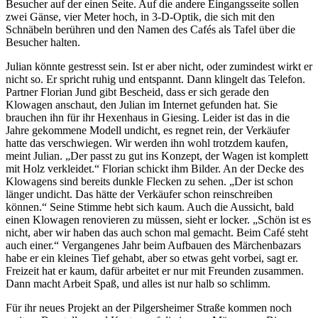
Besucher auf der einen Seite. Auf die andere Eingangsseite sollen
zwei Gänse, vier Meter hoch, in 3-D-Optik, die sich mit den
Schnäbeln berühren und den Namen des Cafés als Tafel über die
Besucher halten.
Julian könnte gestresst sein. Ist er aber nicht, oder zumindest wirkt er
nicht so. Er spricht ruhig und entspannt. Dann klingelt das Telefon.
Partner Florian Jund gibt Bescheid, dass er sich gerade den
Klowagen anschaut, den Julian im Internet gefunden hat. Sie
brauchen ihn für ihr Hexenhaus in Giesing. Leider ist das in die
Jahre gekommene Modell undicht, es regnet rein, der Verkäufer
hatte das verschwiegen. Wir werden ihn wohl trotzdem kaufen,
meint Julian. „Der passt zu gut ins Konzept, der Wagen ist komplett
mit Holz verkleidet.“ Florian schickt ihm Bilder. An der Decke des
Klowagens sind bereits dunkle Flecken zu sehen. „Der ist schon
länger undicht. Das hätte der Verkäufer schon reinschreiben
können.“ Seine Stimme hebt sich kaum. Auch die Aussicht, bald
einen Klowagen renovieren zu müssen, sieht er locker. „Schön ist es
nicht, aber wir haben das auch schon mal gemacht. Beim Café steht
auch einer.“ Vergangenes Jahr beim Aufbauen des Märchenbazars
habe er ein kleines Tief gehabt, aber so etwas geht vorbei, sagt er.
Freizeit hat er kaum, dafür arbeitet er nur mit Freunden zusammen.
Dann macht Arbeit Spaß, und alles ist nur halb so schlimm.
Für ihr neues Projekt an der Pilgersheimer Straße kommen noch