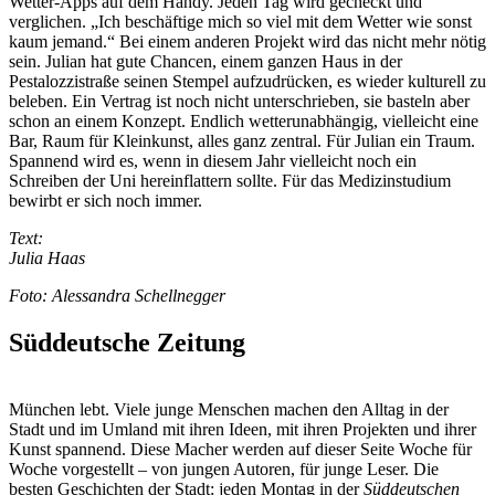
Wetter-Apps auf dem Handy. Jeden Tag wird gecheckt und
verglichen. „Ich beschäftige mich so viel mit dem Wetter wie sonst
kaum jemand.“ Bei einem anderen Projekt wird das nicht mehr nötig
sein. Julian hat gute Chancen, einem ganzen Haus in der
Pestalozzistraße seinen Stempel aufzudrücken, es wieder kulturell zu
beleben. Ein Vertrag ist noch nicht unterschrieben, sie basteln aber
schon an einem Konzept. Endlich wetterunabhängig, vielleicht eine
Bar, Raum für Kleinkunst, alles ganz zentral. Für Julian ein Traum.
Spannend wird es, wenn in diesem Jahr vielleicht noch ein
Schreiben der Uni hereinflattern sollte. Für das Medizinstudium
bewirbt er sich noch immer.
Text:
Julia Haas
Foto: Alessandra Schellnegger
Süddeutsche Zeitung
München lebt. Viele junge Menschen machen den Alltag in der
Stadt und im Umland mit ihren Ideen, mit ihren Projekten und ihrer
Kunst spannend. Diese Macher werden auf dieser Seite Woche für
Woche vorgestellt – von jungen Autoren, für junge Leser. Die
besten Geschichten der Stadt: jeden Montag in der
Süddeutschen