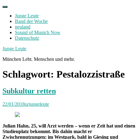
Skip
to
Junge Leute
content
Band der Woche
neuland
Sound of Munich Now
Datenschutz
Facebook
Twitter
Instagram
Junge Leute
München Lebt. Menschen und mehr.
Schlagwort:
Pestalozzistraße
Subkultur retten
22/01/2018
szjungeleute
Julian Hahn, 25, will Arzt werden – wenn er Zeit hat und einen
Studienplatz bekommt. Bis dahin macht er
Zwischennutzungen: im Westpark, bald in Giesing und