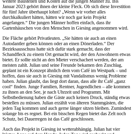
weitere Baustellen und Kosten auf die jungen Männer zu. Bis
Januar 2023 gehört ihnen der kleine Fleck. Ob sich diese Investition
für fünf Jahre überhaupt lohnt? „Wenn wir vorher alles
durchkalkuliert hätten, hätten wir noch gar kein Projekt
angefangen.“ Die jungen Männer hoffen einfach, dass ihr
Gartenhäuschen von den Menschen in Giesing angenommen wird.
Die Fläche gehört Privatleuten. „Sie hätten sie auch an einen
Autodantler geben können oder an einen Dönerladen.“ Der
Bezirksausschuss hatte sich dafür stark gemacht, dass der
Schandfleck zu einem Ort gemacht wird, der den Anwohnern etwas
bietet. Er sollte nicht an den Mieter verschachert werden, der am
meisten zahlt. Julian und seine Freunde bekamen den Zuschlag,
geplant ist ein Konzept ähnlich dem vom Café im Westpark – und
hoffen, dass sie auch in Giesing mit Vandalismus wenig Probleme
haben. Julian glaubt, das liegt dort daran, dass alle ihr Café „ganz
cool“ finden. Junge Familien, Rentner, Jugendlichen – alle kommen
zu ihnen an den See, je nach Uhrzeit und Programm. Mit
Selbstbedienung haben die Gäste auch keinen Druck, ständig etwas
bestellen zu müssen. Julian erzählt von älteren Stammgästen, die
jeden Tag kommen und auch gerne länger sitzen bleiben. Zumindest
solange bis es regnet. Bei ein bisschen Regen bietet das Zelt noch
Schutz, bei Dauerregen ist das Café geschlossen.
Auch das Projekt in Giesing ist wetterabhängig. Julian hat vier