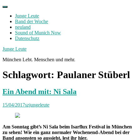
Skip
to
Junge Leute
content
Band der Woche
neuland
Sound of Munich Now
Datenschutz
Facebook
Twitter
Instagram
Junge Leute
München Lebt. Menschen und mehr.
Schlagwort:
Paulaner Stüberl
Ein Abend mit: Ni Sala
15/04/2017
szjungeleute
Am Sonntag gibt’s Ni Sala beim Isarflux Festival in München
zu sehen! Wie ein ganz normaler Wochenend-Abend bei der
Band ansonsten so aussieht, lest ihr hier.