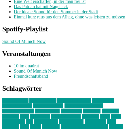
Eine Welt erschaffen, in der man frei ist
Das Patriarchat mit Nagellack
Der ideale Sound für den Sommer in der Stadt
Einmal kurz raus aus dem Alltag, ohne was leisten zu müssen
Spotify-Playlist
Sound Of Munich Now
Veranstaltungen
10 im quadrat
Sound Of Munich Now
Freundschaftsbänd
Schlagwörter
10 im Quadrat
Amelie Völker
Anastasia Trenkler
Ausstellung
bahnwärter thiel
Band der Woche
Bei Krause zu Hause
Beziehungsweise
ein abend mit
farbenladen
feierwerk
fotografie
Hip-Hop
indie
junge leute
junges münchen
Kolumne
kunst
Liebe
Lisi Wasmer
lmu
lost weekend
Louis Seibert
Max Fluder
mein
münchen
milla
musik
München
Münchens junge Kreative
neuland