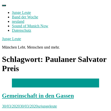
Skip
to
Junge Leute
content
Band der Woche
neuland
Sound of Munich Now
Datenschutz
Facebook
Twitter
Instagram
Junge Leute
München Lebt. Menschen und mehr.
Schlagwort:
Paulaner Salvator
Preis
Tizian Unkauf, Sina Taubmann und Markus Mitterer
Gemeinschaft in den Gassen
30/03/2020
30/03/2020
szjungeleute