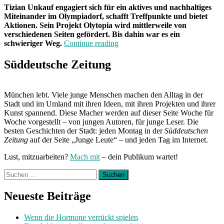
Tizian Unkauf engagiert sich für ein aktives und nachhaltiges
Miteinander im Olympiadorf, schafft Treffpunkte und bietet
Aktionen. Sein Projekt Olytopia wird mittlerweile von
verschiedenen Seiten gefördert. Bis dahin war es ein
„Gemeinschaft
schwieriger Weg.
Continue reading
in
den
Süddeutsche Zeitung
Gassen“
München lebt. Viele junge Menschen machen den Alltag in der
Stadt und im Umland mit ihren Ideen, mit ihren Projekten und ihrer
Kunst spannend. Diese Macher werden auf dieser Seite Woche für
Woche vorgestellt – von jungen Autoren, für junge Leser. Die
besten Geschichten der Stadt: jeden Montag in der
Süddeutschen
Zeitung
auf der Seite „Junge Leute“ – und jeden Tag im Internet.
Lust, mitzuarbeiten?
Mach mit
– dein Publikum wartet!
Suchen
nach:
Neueste Beiträge
Wenn die Hormone verrückt spielen