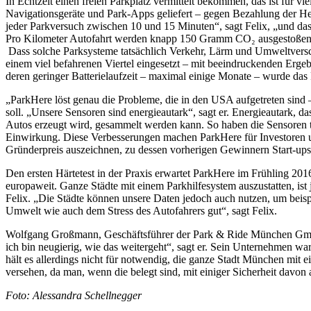
In Echtzeit einen freien Parkplatz vermittelt bekommen, das ist für 
Navigationsgeräte und Park-Apps geliefert – gegen Bezahlung der Hers
jeder Parkversuch zwischen 10 und 15 Minuten“, sagt Felix, „und das
Pro Kilometer Autofahrt werden knapp 150 Gramm CO₂ ausgestoßen –
Dass solche Parksysteme tatsächlich Verkehr, Lärm und Umweltversch
einem viel befahrenen Viertel eingesetzt – mit beeindruckenden Erge
deren geringer Batterielaufzeit – maximal einige Monate – wurde das
„ParkHere löst genau die Probleme, die in den USA aufgetreten sind –
soll. „Unsere Sensoren sind energieautark“, sagt er. Energieautark, 
Autos erzeugt wird, gesammelt werden kann. So haben die Sensoren th
Einwirkung. Diese Verbesserungen machen ParkHere für Investoren u
Gründerpreis auszeichnen, zu dessen vorherigen Gewinnern Start-u
Den ersten Härtetest in der Praxis erwartet ParkHere im Frühling 2016
europaweit. Ganze Städte mit einem Parkhilfesystem auszustatten, ist
Felix. „Die Städte können unsere Daten jedoch auch nutzen, um beispi
Umwelt wie auch dem Stress des Autofahrers gut“, sagt Felix.
Wolfgang Großmann, Geschäftsführer der Park & Ride München GmbH hä
ich bin neugierig, wie das weitergeht“, sagt er. Sein Unternehmen w
hält es allerdings nicht für notwendig, die ganze Stadt München mit e
versehen, da man, wenn die belegt sind, mit einiger Sicherheit davon a
Foto: Alessandra Schellnegger