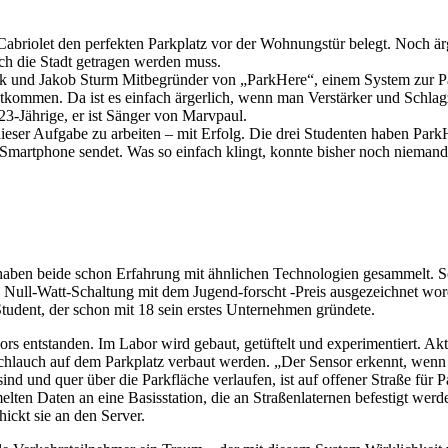
Cabriolet den perfekten Parkplatz vor der Wohnungstür belegt. Noch är
rch die Stadt getragen werden muss.
 und Jakob Sturm Mitbegründer von „ParkHere“, einem System zur Park
mitkommen. Da ist es einfach ärgerlich, wenn man Verstärker und Schla
23-Jährige, er ist Sänger von Marvpaul.
er Aufgabe zu arbeiten – mit Erfolg. Die drei Studenten haben ParkHer
Smartphone sendet. Was so einfach klingt, konnte bisher noch niemand 
aben beide schon Erfahrung mit ähnlichen Technologien gesammelt. So
e Null-Watt-Schaltung mit dem Jugend-forscht -Preis ausgezeichnet w
udent, der schon mit 18 sein erstes Unternehmen gründete.
ors entstanden. Im Labor wird gebaut, getüftelt und experimentiert. A
Schlauch auf dem Parkplatz verbaut werden. „Der Sensor erkennt, wenn 
nd und quer über die Parkfläche verlaufen, ist auf offener Straße für P
lten Daten an eine Basisstation, die an Straßenlaternen befestigt werde
hickt sie an den Server.