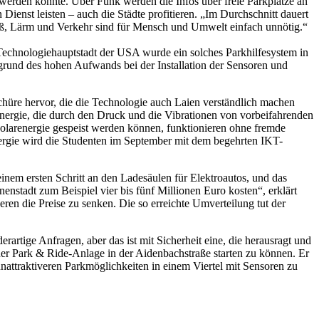
t werden könnte. Über Funk werden die Infos über freie Parkplätze an
ienst leisten – auch die Städte profitieren. „Im Durchschnitt dauert
stoß, Lärm und Verkehr sind für Mensch und Umwelt einfach unnötig.“
Technologiehauptstadt der USA wurde ein solches Parkhilfesystem in
grund des hohen Aufwands bei der Installation der Sensoren und
schüre hervor, die die Technologie auch Laien verständlich machen
 Energie, die durch den Druck und die Vibrationen von vorbeifahrenden
Solarenergie gespeist werden können, funktionieren ohne fremde
ergie wird die Studenten im September mit dem begehrten IKT-
einem ersten Schritt an den Ladesäulen für Elektroautos, und das
nstadt zum Beispiel vier bis fünf Millionen Euro kosten“, erklärt
ren die Preise zu senken. Die so erreichte Umverteilung tut der
ige Anfragen, aber das ist mit Sicherheit eine, die herausragt und
der Park & Ride-Anlage in der Aidenbachstraße starten zu können. Er
unattraktiveren Parkmöglichkeiten in einem Viertel mit Sensoren zu