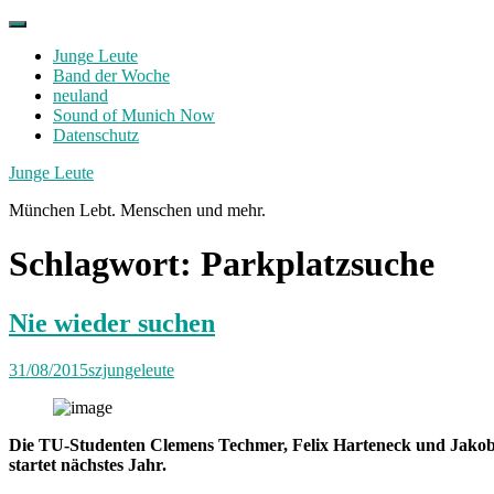
Skip
to
Junge Leute
content
Band der Woche
neuland
Sound of Munich Now
Datenschutz
Facebook
Twitter
Instagram
Junge Leute
München Lebt. Menschen und mehr.
Schlagwort:
Parkplatzsuche
Nie wieder suchen
31/08/2015
szjungeleute
Die TU-Studenten Clemens Techmer, Felix Harteneck und Jakob St
startet nächstes Jahr.