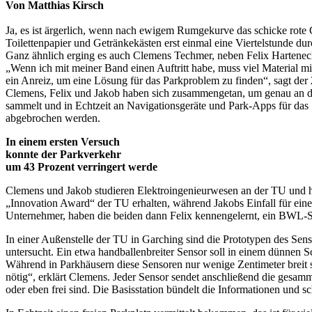
Von Matthias Kirsch
Ja, es ist ärgerlich, wenn nach ewigem Rumgekurve das schicke rote 
Toilettenpapier und Getränkekästen erst einmal eine Viertelstunde du
Ganz ähnlich erging es auch Clemens Techmer, neben Felix Harteneck
„Wenn ich mit meiner Band einen Auftritt habe, muss viel Material 
ein Anreiz, um eine Lösung für das Parkproblem zu finden“, sagt der 
Clemens, Felix und Jakob haben sich zusammengetan, um genau an dies
sammelt und in Echtzeit an Navigationsgeräte und Park-Apps für das 
abgebrochen werden.
In einem ersten Versuch
konnte der Parkverkehr
um 43 Prozent verringert werde
Clemens und Jakob studieren Elektroingenieurwesen an der TU und h
„Innovation Award“ der TU erhalten, während Jakobs Einfall für ein
Unternehmer, haben die beiden dann Felix kennengelernt, ein BWL-St
In einer Außenstelle der TU in Garching sind die Prototypen des Sens
untersucht. Ein etwa handballenbreiter Sensor soll in einem dünnen 
Während in Parkhäusern diese Sensoren nur wenige Zentimeter breit si
nötig“, erklärt Clemens. Jeder Sensor sendet anschließend die gesamme
oder eben frei sind. Die Basisstation bündelt die Informationen und sc