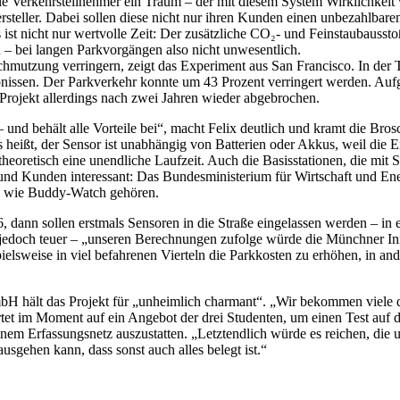
viele Verkehrsteilnehmer ein Traum – der mit diesem System Wirklichkei
teller. Dabei sollen diese nicht nur ihren Kunden einen unbezahlbaren D
 ist nicht nur wertvolle Zeit: Der zusätzliche CO₂- und Feinstaubaus
 bei langen Parkvorgängen also nicht unwesentlich.
mutzung verringern, zeigt das Experiment aus San Francisco. In der 
bnissen. Der Parkverkehr konnte um 43 Prozent verringert werden. Auf
 Projekt allerdings nach zwei Jahren wieder abgebrochen.
 und behält alle Vorteile bei“, macht Felix deutlich und kramt die Bro
das heißt, der Sensor ist unabhängig von Batterien oder Akkus, weil die
eoretisch eine unendliche Laufzeit. Auch die Basisstationen, die mit 
nd Kunden interessant: Das Bundesministerium für Wirtschaft und En
ps wie Buddy-Watch gehören.
, dann sollen erstmals Sensoren in die Straße eingelassen werden – in 
 jedoch teuer – „unseren Berechnungen zufolge würde die Münchner Inne
elsweise in viel befahrenen Vierteln die Parkkosten zu erhöhen, in ande
lt das Projekt für „unheimlich charmant“. „Wir bekommen viele derart
artet im Moment auf ein Angebot der drei Studenten, um einen Test auf 
inem Erfassungsnetz auszustatten. „Letztendlich würde es reichen, die 
usgehen kann, dass sonst auch alles belegt ist.“