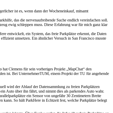
gerlicher ist es, wenn dann der Wocheneinkauf, mitsamt
hilfe, das die nervenaufreibende Suche endlich vereinfachen soll.
gzeug ewig schleppen muss. Diese Erfahrung war für mich ganz klar
e entwickelt, ein System, das freie Parkplätze erkennt, die Daten
effizient umsetzen. Ein ähnlicher Versuch in San Francisco musste
 hat Clemens für sein vorheriges Projekt „MapChat“ den
orden ist. Bei UnternehmerTUM, einem Projekt der TU für angehende
ktuell wird der Ablauf der Datensammlung zu freien Parkplätzen
ein Auto über ihn fährt, und nimmt dies als parkendes Auto wahr.
arallelparkplätze ein Sensor von ungefähr 30 Zentimetern Breite
n kann. So hält ParkHere in Echtzeit fest, welche Parkplätze belegt