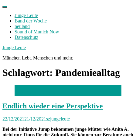
Skip
to
Junge Leute
content
Band der Woche
neuland
Sound of Munich Now
Datenschutz
Facebook
Twitter
Instagram
Junge Leute
München Lebt. Menschen und mehr.
Schlagwort:
Pandemiealltag
Foto: Catherina Hess
Endlich wieder eine Perspektive
22/12/2021
21/12/2021
szjungeleute
Bei der Initiative Jump bekommen junge Mütter wie Anita A.
nicht nur Tipps für die Zukunft. Sie können zur Beratung auch