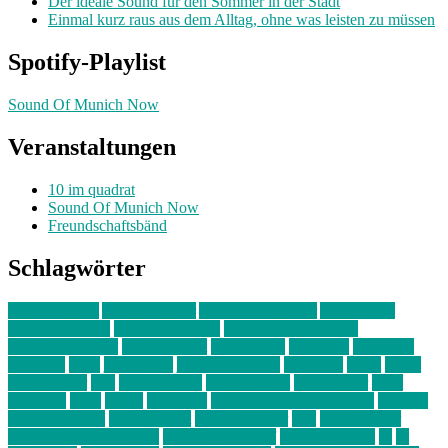
Der ideale Sound für den Sommer in der Stadt
Einmal kurz raus aus dem Alltag, ohne was leisten zu müssen
Spotify-Playlist
Sound Of Munich Now
Veranstaltungen
10 im quadrat
Sound Of Munich Now
Freundschaftsbänd
Schlagwörter
10 im Quadrat
Amelie Völker
Anastasia Trenkler
Ausstellung
bahnwärter thiel
Band der Woche
Bei Krause zu Hause
Beziehungsweise
ein abend mit
farbenladen
feierwerk
fotografie
Hip-Hop
indie
junge leute
junges münchen
Kolumne
kunst
Liebe
Lisi Wasmer
lmu
lost weekend
Louis Seibert
Max Fluder
mein
münchen
milla
musik
München
Münchens junge Kreative
neuland
ornella cosenza
Partnerschaft
Philipp Kreiter
pop
Rita Argauer
Sound Of Munich Now
Stefanie Witterauf
susanne krause
sz
sz