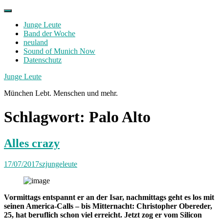
Skip
to
Junge Leute
content
Band der Woche
neuland
Sound of Munich Now
Datenschutz
Facebook
Twitter
Instagram
Junge Leute
München Lebt. Menschen und mehr.
Schlagwort:
Palo Alto
Alles crazy
17/07/2017
szjungeleute
Vormittags entspannt er an der Isar, nachmittags geht es los mit
seinen America-Calls – bis Mitternacht: Christopher Obereder,
25, hat beruflich schon viel erreicht. Jetzt zog er vom Silicon