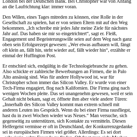
London bei der Deutschen Bank. Bei Christopher war von Anfang
an die Laufrichtung klar: immer voran.
Den Willen, eines Tages mitreden zu können, eine Rolle in der
Gesellschaft zu spielen, hat er von seinen Eltern mit auf den Weg
bekommen. „Ich schreibe mir jedes Jahr meine Ziele für nächstes
Jahr auf. Das haben sie mir so eingetrichtert“, sagt er. Fleiß,
Engagement und Begeisterungswille seien auf dem Weg nach ganz
oben sein Erfolgsrezept gewesen: „Wer etwas aufbauen will, fängt
oft klein an, fällt hin, steht wieder auf, fällt wieder hin“, erzählte er
einmal der Huffington Post.
Er entschied sich, endgültig in die Technologiebranche zu gehen.
Also schickte er zahlreiche Bewerbungen an Firmen, die in Palo
Alto ansässig sind. Was für andere Hollywood ist, war für
Christopher schon immer das Silicon Valley. Er wurde von einer
Tech-Firma engagiert, flog nach Kalifornien. Die Firma ging nach
wenigen Wochen pleite. Das sei unangenehm gewesen, weil er sein
Gehalt nicht bekam, sagt er, öffnete ihm aber viele andere Türen:
„Innerhalb des Silicon Valley kommt man extrem schnell mit
anderen Leuten ins Gespräch. Wenn du bei einer Firma rausfliegst,
hast du in zwei Wochen wieder was Neues.“ Man versuche, sich
gegenseitig zu unterstützen, sich Kontakte zu vermitteln. Diesen
Helfergeist vermisse er oft in Deutschland, der Konkurrenzgedanke
sei in europäischen Firmen viel größer. Allerdings: Es sei dort