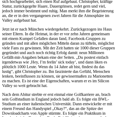
sich hochgearbeitet, sich einen Ruf aufgebaut. Christopher, kräftige
Statur, zurückgegelte Haare, Dauergrinsen, redet gern und viel,
jedoch immer bestimmt und ruhig. Man merkt ihm die Begeisterung
an, die er in den vergangenen zwei Jahren für die Atmosphäre im
Valley aufgebaut hat.
Jetzt ist er nach München wiedergekehrt. Zurückgezogen ins Haus
seiner Eltern. In die Heimat, in der er vor zehn Jahren gemeinsam
mit einem Kumpel Gefallen daran fand, Facebook-Gruppen zu
gründen und mit allen möglichen Mitteln daran zu tüfteln, möglichst
viele Fans zu gewinnen. Mit der Zeit hatten sie 1000 dieser Gruppen
gegründet und auch noch richtig Erfolg damit: neun Millionen
Gefällt-mir-Angaben bekam eine der Seiten. „Du postest einfach
irgendetwas wie ,Hey, I’m feelin’ sick today‘, und dann liken es
plötzlich 1000 Leute. Wenn du 14 Jahre alt bist, findest du das
lustig“, gibt Christopher zu. Ihn faszinierte das Gefühl, Menschen
lenken, beeinflussen zu können, sie gewissermaßen zu Marionetten
zu machen. Es ist eine der Eigenschaften, warum er es im Silicon
Valley so weit gebracht hat.
Nach dem Abitur strebte er erst einmal eine Golfkarriere an, brach
sein Golfstudium in England jedoch bald ab. Es folgte ein BWL-
Studium an einer italienischen Universität. Dann entwickelte er mit
einem Freund das Handyspiel „Okay?“, das an die Spitze der
Downloadcharts von Apple stürmte. Es folgte ein Praktikum in