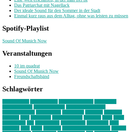
Das Patriarchat mit Nagellack
Der ideale Sound für den Sommer in der Stadt
Einmal kurz raus aus dem Alltag, ohne was leisten zu müssen
Spotify-Playlist
Sound Of Munich Now
Veranstaltungen
10 im quadrat
Sound Of Munich Now
Freundschaftsbänd
Schlagwörter
10 im Quadrat
Amelie Völker
Anastasia Trenkler
Ausstellung
bahnwärter thiel
Band der Woche
Bei Krause zu Hause
Beziehungsweise
ein abend mit
farbenladen
feierwerk
fotografie
Hip-Hop
indie
junge leute
junges münchen
Kolumne
kunst
Liebe
Lisi Wasmer
lmu
lost weekend
Louis Seibert
Max Fluder
mein
münchen
milla
musik
München
Münchens junge Kreative
neuland