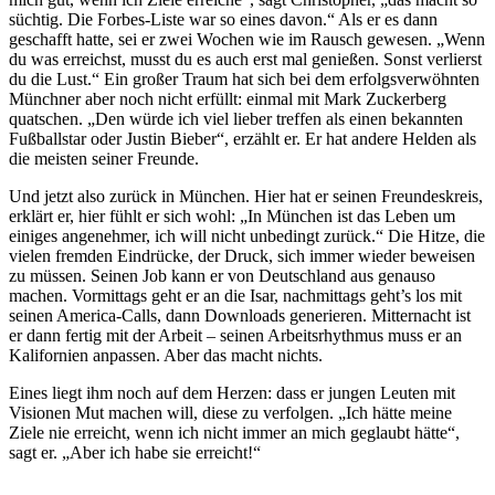
süchtig. Die Forbes-Liste war so eines davon.“ Als er es dann
geschafft hatte, sei er zwei Wochen wie im Rausch gewesen. „Wenn
du was erreichst, musst du es auch erst mal genießen. Sonst verlierst
du die Lust.“ Ein großer Traum hat sich bei dem erfolgsverwöhnten
Münchner aber noch nicht erfüllt: einmal mit Mark Zuckerberg
quatschen. „Den würde ich viel lieber treffen als einen bekannten
Fußballstar oder Justin Bieber“, erzählt er. Er hat andere Helden als
die meisten seiner Freunde.
Und jetzt also zurück in München. Hier hat er seinen Freundeskreis,
erklärt er, hier fühlt er sich wohl: „In München ist das Leben um
einiges angenehmer, ich will nicht unbedingt zurück.“ Die Hitze, die
vielen fremden Eindrücke, der Druck, sich immer wieder beweisen
zu müssen. Seinen Job kann er von Deutschland aus genauso
machen. Vormittags geht er an die Isar, nachmittags geht’s los mit
seinen America-Calls, dann Downloads generieren. Mitternacht ist
er dann fertig mit der Arbeit – seinen Arbeitsrhythmus muss er an
Kalifornien anpassen. Aber das macht nichts.
Eines liegt ihm noch auf dem Herzen: dass er jungen Leuten mit
Visionen Mut machen will, diese zu verfolgen. „Ich hätte meine
Ziele nie erreicht, wenn ich nicht immer an mich geglaubt hätte“,
sagt er. „Aber ich habe sie erreicht!“