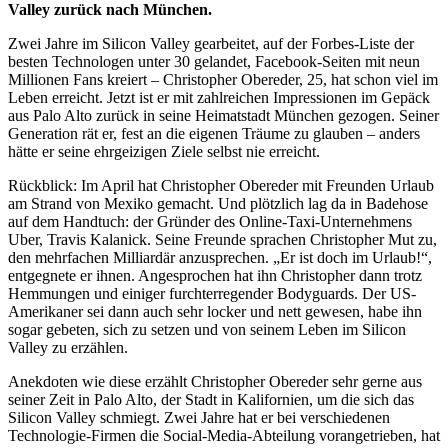
Valley zurück nach München.
Zwei Jahre im Silicon Valley gearbeitet, auf der Forbes-Liste der
besten Technologen unter 30 gelandet, Facebook-Seiten mit neun
Millionen Fans kreiert – Christopher Obereder, 25, hat schon viel im
Leben erreicht. Jetzt ist er mit zahlreichen Impressionen im Gepäck
aus Palo Alto zurück in seine Heimatstadt München gezogen. Seiner
Generation rät er, fest an die eigenen Träume zu glauben – anders
hätte er seine ehrgeizigen Ziele selbst nie erreicht.
Rückblick: Im April hat Christopher Obereder mit Freunden Urlaub
am Strand von Mexiko gemacht. Und plötzlich lag da in Badehose
auf dem Handtuch: der Gründer des Online-Taxi-Unternehmens
Uber, Travis Kalanick. Seine Freunde sprachen Christopher Mut zu,
den mehrfachen Milliardär anzusprechen. „Er ist doch im Urlaub!“,
entgegnete er ihnen. Angesprochen hat ihn Christopher dann trotz
Hemmungen und einiger furchterregender Bodyguards. Der US-
Amerikaner sei dann auch sehr locker und nett gewesen, habe ihn
sogar gebeten, sich zu setzen und von seinem Leben im Silicon
Valley zu erzählen.
Anekdoten wie diese erzählt Christopher Obereder sehr gerne aus
seiner Zeit in Palo Alto, der Stadt in Kalifornien, um die sich das
Silicon Valley schmiegt. Zwei Jahre hat er bei verschiedenen
Technologie-Firmen die Social-Media-Abteilung vorangetrieben, hat