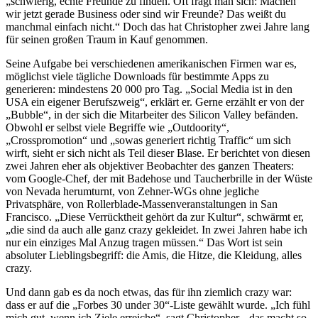
„schwierig, echte Freunde zu finden. Oft fragt man sich: Machen
wir jetzt gerade Business oder sind wir Freunde? Das weißt du
manchmal einfach nicht.“ Doch das hat Christopher zwei Jahre lang
für seinen großen Traum in Kauf genommen.
Seine Aufgabe bei verschiedenen amerikanischen Firmen war es,
möglichst viele tägliche Downloads für bestimmte Apps zu
generieren: mindestens 20 000 pro Tag. „Social Media ist in den
USA ein eigener Berufszweig“, erklärt er. Gerne erzählt er von der
„Bubble“, in der sich die Mitarbeiter des Silicon Valley befänden.
Obwohl er selbst viele Begriffe wie „Outdoority“,
„Crosspromotion“ und „sowas generiert richtig Traffic“ um sich
wirft, sieht er sich nicht als Teil dieser Blase. Er berichtet von diesen
zwei Jahren eher als objektiver Beobachter des ganzen Theaters:
vom Google-Chef, der mit Badehose und Taucherbrille in der Wüste
von Nevada herumturnt, von Zehner-WGs ohne jegliche
Privatsphäre, von Rollerblade-Massenveranstaltungen in San
Francisco. „Diese Verrücktheit gehört da zur Kultur“, schwärmt er,
„die sind da auch alle ganz crazy gekleidet. In zwei Jahren habe ich
nur ein einziges Mal Anzug tragen müssen.“ Das Wort ist sein
absoluter Lieblingsbegriff: die Amis, die Hitze, die Kleidung, alles
crazy.
Und dann gab es da noch etwas, das für ihn ziemlich crazy war:
dass er auf die „Forbes 30 under 30“-Liste gewählt wurde. „Ich fühl
mich gut, wenn ich Ziele erreiche“, sagt Christopher, „das macht so