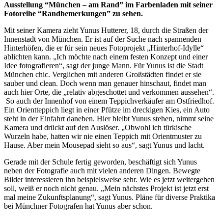
Ausstellung “München – am Rand” im Farbenladen mit seiner
Fotoreihe “Randbemerkungen” zu sehen.
Mit seiner Kamera zieht Yunus Hutterer, 18, durch die Straßen der
Innenstadt von München. Er ist auf der Suche nach spannenden
Hinterhöfen, die er für sein neues Fotoprojekt „Hinterhof-Idylle“
ablichten kann. „Ich möchte nach einem festen Konzept und einer
Idee fotografieren“, sagt der junge Mann. Für Yunus ist die Stadt
München chic. Verglichen mit anderen Großstädten findet er sie
sauber und clean. Doch wenn man genauer hinschaut, findet man
auch hier Orte, die „relativ abgeschottet und verkommen aussehen“.
So auch der Innenhof von einem Teppichverkäufer am Ostfriedhof.
Ein Orientteppich liegt in einer Pfütze im dreckigen Kies, ein Auto
steht in der Einfahrt daneben. Hier bleibt Yunus stehen, nimmt seine
Kamera und drückt auf den Auslöser. „Obwohl ich türkische
Wurzeln habe, hatten wir nie einen Teppich mit Orientmuster zu
Hause. Aber mein Mousepad sieht so aus“, sagt Yunus und lacht.
Gerade mit der Schule fertig geworden, beschäftigt sich Yunus
neben der Fotografie auch mit vielen anderen Dingen. Bewegte
Bilder interessieren ihn beispielsweise sehr. Wie es jetzt weitergehen
soll, weiß er noch nicht genau. „Mein nächstes Projekt ist jetzt erst
mal meine Zukunftsplanung“, sagt Yunus. Pläne für diverse Praktika
bei Münchner Fotografen hat Yunus aber schon.