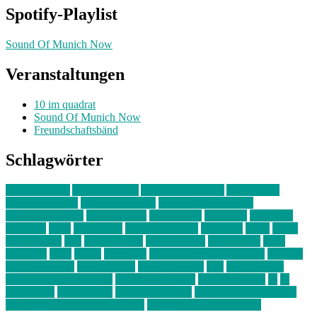
Spotify-Playlist
Sound Of Munich Now
Veranstaltungen
10 im quadrat
Sound Of Munich Now
Freundschaftsbänd
Schlagwörter
10 im Quadrat
Amelie Völker
Anastasia Trenkler
Ausstellung
bahnwärter thiel
Band der Woche
Bei Krause zu Hause
Beziehungsweise
ein abend mit
farbenladen
feierwerk
fotografie
Hip-Hop
indie
junge leute
junges münchen
Kolumne
kunst
Liebe
Lisi Wasmer
lmu
lost weekend
Louis Seibert
Max Fluder
mein
münchen
milla
musik
München
Münchens junge Kreative
neuland
ornella cosenza
Partnerschaft
Philipp Kreiter
pop
Rita Argauer
Sound Of Munich Now
Stefanie Witterauf
susanne krause
sz
sz
junge leute
szjungeleute
theresa parstorfer
Von Freitag bis Freitag
von freitag bis freitag münchen
Zeichen der Freundschaft