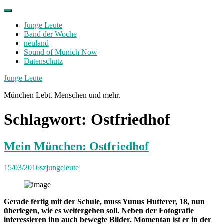
Skip
to
Junge Leute
content
Band der Woche
neuland
Sound of Munich Now
Datenschutz
Facebook
Twitter
Instagram
Junge Leute
München Lebt. Menschen und mehr.
Schlagwort:
Ostfriedhof
Mein München: Ostfriedhof
15/03/2016
szjungeleute
Gerade fertig mit der Schule, muss Yunus Hutterer, 18, nun
überlegen, wie es weitergehen soll. Neben der Fotografie
interessieren ihn auch bewegte Bilder. Momentan ist er in der