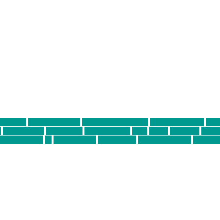
ter thiel
Band der Woche
Bei Krause zu Hause
Beziehungsweise
ein 
d
Louis Seibert
Max Fluder
mein münchen
milla
musik
München
Münch
usanne krause
sz
sz junge leute
szjungeleute
theresa parstorfer
Von Frei