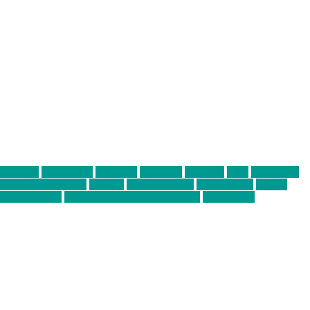
abend mit
farbenladen
feierwerk
fotografie
Hip-Hop
indie
junge leute
ens junge Kreative
neuland
ornella cosenza
Partnerschaft
Philipp
tag bis Freitag
von freitag bis freitag münchen
Zeichen der