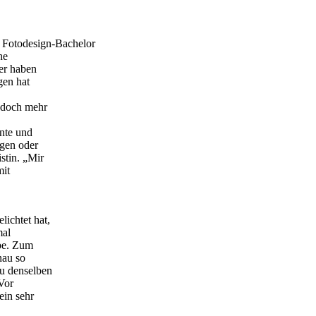
en Fotodesign-Bachelor
he
er haben
gen hat
n doch mehr
ente und
ngen oder
stin. „Mir
mit
lichtet hat,
mal
abe. Zum
nau so
au denselben
„Vor
ein sehr