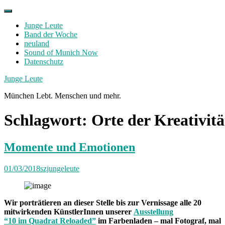
Skip
to
Junge Leute
content
Band der Woche
neuland
Sound of Munich Now
Datenschutz
Facebook
Twitter
Instagram
Junge Leute
München Lebt. Menschen und mehr.
Schlagwort:
Orte der Kreativitä
Momente und Emotionen
01/03/2018
szjungeleute
Wir porträtieren an dieser Stelle bis zur Vernissage alle 20
mitwirkenden KünstlerInnen unserer
Ausstellung
“10 im Quadrat Reloaded”
im Farbenladen – mal Fotograf, mal