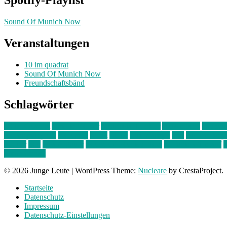
Spotify-Playlist
Sound Of Munich Now
Veranstaltungen
10 im quadrat
Sound Of Munich Now
Freundschaftsbänd
Schlagwörter
10 im Quadrat
Amelie Völker
Anastasia Trenkler
Ausstellung
bahnwär
junges münchen
Kolumne
kunst
Liebe
Lisi Wasmer
lmu
lost weeken
Kreiter
pop
Rita Argauer
Sound Of Munich Now
Stefanie Witterauf
s
Freundschaft
© 2026 Junge Leute
|
WordPress Theme:
Nucleare
by CrestaProject.
Startseite
Datenschutz
Impressum
Datenschutz-Einstellungen