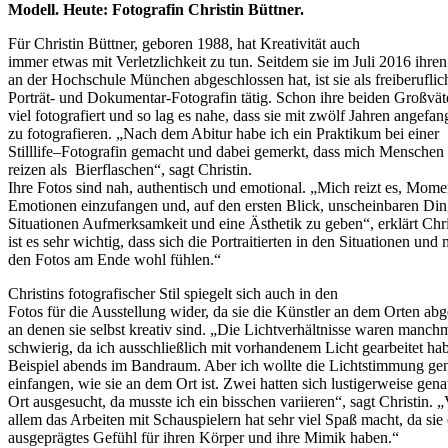
Modell. Heute: Fotografin Christin Büttner.
Für Christin Büttner, geboren 1988, hat Kreativität auch
immer etwas mit Verletzlichkeit zu tun. Seitdem sie im Juli 2016 ihr
an der Hochschule München abgeschlossen hat, ist sie als freiberuflic
Porträt- und Dokumentar-Fotografin tätig. Schon ihre beiden Großvät
viel fotografiert und so lag es nahe, dass sie mit zwölf Jahren angefan
zu fotografieren. „Nach dem Abitur habe ich ein Praktikum bei einer
Stilllife–Fotografin gemacht und dabei gemerkt, dass mich Mensche
reizen als Bierflaschen“, sagt Christin.
Ihre Fotos sind nah, authentisch und emotional. „Mich reizt es, Mom
Emotionen einzufangen und, auf den ersten Blick, unscheinbaren Di
Situationen Aufmerksamkeit und eine Ästhetik zu geben“, erklärt Chri
ist es sehr wichtig, dass sich die Portraitierten in den Situationen und 
den Fotos am Ende wohl fühlen.“
Christins fotografischer Stil spiegelt sich auch in den
Fotos für die Ausstellung wider, da sie die Künstler an dem Orten abge
an denen sie selbst kreativ sind. „Die Lichtverhältnisse waren manch
schwierig, da ich ausschließlich mit vorhandenem Licht gearbeitet h
Beispiel abends im Bandraum. Aber ich wollte die Lichtstimmung ge
einfangen, wie sie an dem Ort ist. Zwei hatten sich lustigerweise gen
Ort ausgesucht, da musste ich ein bisschen variieren“, sagt Christin. 
allem das Arbeiten mit Schauspielern hat sehr viel Spaß macht, da sie 
ausgeprägtes Gefühl für ihren Körper und ihre Mimik haben.“