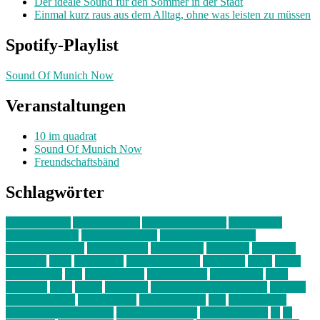
Der ideale Sound für den Sommer in der Stadt
Einmal kurz raus aus dem Alltag, ohne was leisten zu müssen
Spotify-Playlist
Sound Of Munich Now
Veranstaltungen
10 im quadrat
Sound Of Munich Now
Freundschaftsbänd
Schlagwörter
10 im Quadrat
Amelie Völker
Anastasia Trenkler
Ausstellung
bahnwärter thiel
Band der Woche
Bei Krause zu Hause
Beziehungsweise
ein abend mit
farbenladen
feierwerk
fotografie
Hip-Hop
indie
junge leute
junges münchen
Kolumne
kunst
Liebe
Lisi Wasmer
lmu
lost weekend
Louis Seibert
Max Fluder
mein
münchen
milla
musik
München
Münchens junge Kreative
neuland
ornella cosenza
Partnerschaft
Philipp Kreiter
pop
Rita Argauer
Sound Of Munich Now
Stefanie Witterauf
susanne krause
sz
sz