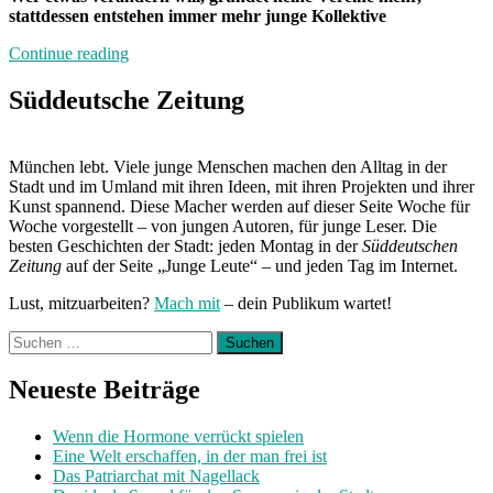
stattdessen entstehen immer mehr junge Kollektive
„Lieber
Continue reading
kreativ
als
Süddeutsche Zeitung
kompliziert“
München lebt. Viele junge Menschen machen den Alltag in der
Stadt und im Umland mit ihren Ideen, mit ihren Projekten und ihrer
Kunst spannend. Diese Macher werden auf dieser Seite Woche für
Woche vorgestellt – von jungen Autoren, für junge Leser. Die
besten Geschichten der Stadt: jeden Montag in der
Süddeutschen
Zeitung
auf der Seite „Junge Leute“ – und jeden Tag im Internet.
Lust, mitzuarbeiten?
Mach mit
– dein Publikum wartet!
Suchen
nach:
Neueste Beiträge
Wenn die Hormone verrückt spielen
Eine Welt erschaffen, in der man frei ist
Das Patriarchat mit Nagellack