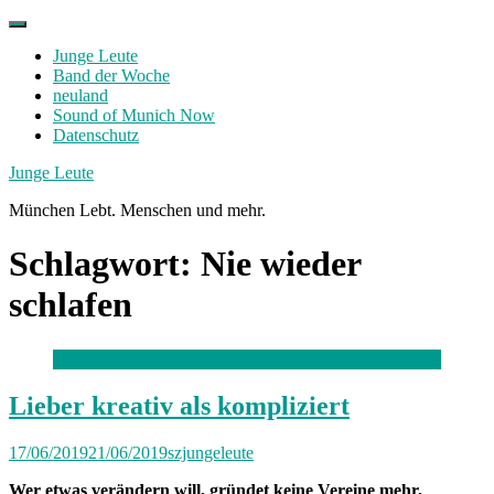
Skip
to
Junge Leute
content
Band der Woche
neuland
Sound of Munich Now
Datenschutz
Facebook
Twitter
Instagram
Junge Leute
München Lebt. Menschen und mehr.
Schlagwort:
Nie wieder
schlafen
Lieber kreativ als kompliziert
17/06/2019
21/06/2019
szjungeleute
Wer etwas verändern will, gründet keine Vereine mehr,