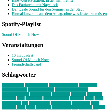
Eine Welt erschaffen, in der man frei ist
Das Patriarchat mit Nagellack
Der ideale Sound für den Sommer in der Stadt
Einmal kurz raus aus dem Alltag, ohne was leisten zu müssen
Spotify-Playlist
Sound Of Munich Now
Veranstaltungen
10 im quadrat
Sound Of Munich Now
Freundschaftsbänd
Schlagwörter
10 im Quadrat
Amelie Völker
Anastasia Trenkler
Ausstellung
bahnwärter thiel
Band der Woche
Bei Krause zu Hause
Beziehungsweise
ein abend mit
farbenladen
feierwerk
fotografie
Hip-Hop
indie
junge leute
junges münchen
Kolumne
kunst
Liebe
Lisi Wasmer
lmu
lost weekend
Louis Seibert
Max Fluder
mein
münchen
milla
musik
München
Münchens junge Kreative
neuland