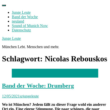
Skip
to
Junge Leute
content
Band der Woche
neuland
Sound of Munich Now
Datenschutz
Facebook
Twitter
Instagram
Junge Leute
München Lebt. Menschen und mehr.
Schlagwort:
Nicolas Rebouskos
Foto: Lucy Meyer
Band der Woche: Drumberg
12/05/2021
szjungeleute
Wo ist München? Jedem fällt zu dieser Frage wohl ein anderer
Ort ein. Eine eigene Stimmung. Die paar schönen, die paar