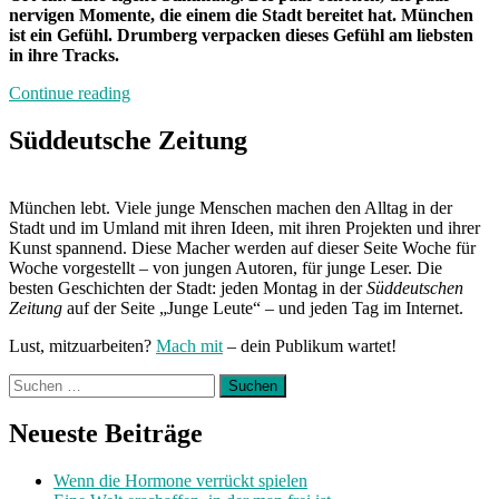
nervigen Momente, die einem die Stadt bereitet hat. München
ist ein Gefühl. Drumberg verpacken dieses Gefühl am liebsten
in ihre Tracks.
„Band
Continue reading
der
Woche:
Süddeutsche Zeitung
Drumberg“
München lebt. Viele junge Menschen machen den Alltag in der
Stadt und im Umland mit ihren Ideen, mit ihren Projekten und ihrer
Kunst spannend. Diese Macher werden auf dieser Seite Woche für
Woche vorgestellt – von jungen Autoren, für junge Leser. Die
besten Geschichten der Stadt: jeden Montag in der
Süddeutschen
Zeitung
auf der Seite „Junge Leute“ – und jeden Tag im Internet.
Lust, mitzuarbeiten?
Mach mit
– dein Publikum wartet!
Suchen
nach:
Neueste Beiträge
Wenn die Hormone verrückt spielen