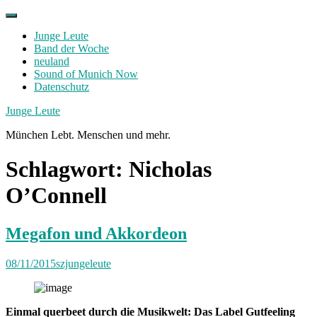
Skip
to
Junge Leute
content
Band der Woche
neuland
Sound of Munich Now
Datenschutz
Facebook
Twitter
Instagram
Junge Leute
München Lebt. Menschen und mehr.
Schlagwort:
Nicholas
O’Connell
Megafon und Akkordeon
08/11/2015
szjungeleute
Einmal querbeet durch die Musikwelt: Das Label Gutfeeling