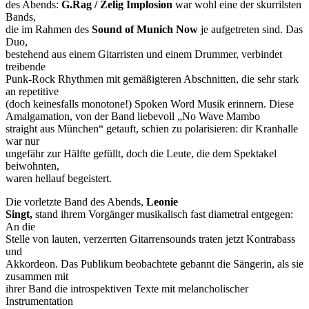
des Abends:
G.Rag / Zelig Implosion
war wohl eine der skurrilsten
Bands,
die im Rahmen des
Sound of Munich Now
je aufgetreten sind. Das
Duo,
bestehend aus einem Gitarristen und einem Drummer, verbindet
treibende
Punk-Rock Rhythmen mit gemäßigteren Abschnitten, die sehr stark
an repetitive
(doch keinesfalls monotone!) Spoken Word Musik erinnern. Diese
Amalgamation, von der Band liebevoll „No Wave Mambo
straight aus München“ getauft, schien zu polarisieren: dir Kranhalle
war nur
ungefähr zur Hälfte gefüllt, doch die Leute, die dem Spektakel
beiwohnten,
waren hellauf begeistert.
Die vorletzte Band des Abends,
Leonie
Singt,
stand ihrem Vorgänger musikalisch fast diametral entgegen:
An die
Stelle von lauten, verzerrten Gitarrensounds traten jetzt Kontrabass
und
Akkordeon. Das Publikum beobachtete gebannt die Sängerin, als sie
zusammen mit
ihrer Band die introspektiven Texte mit melancholischer
Instrumentation