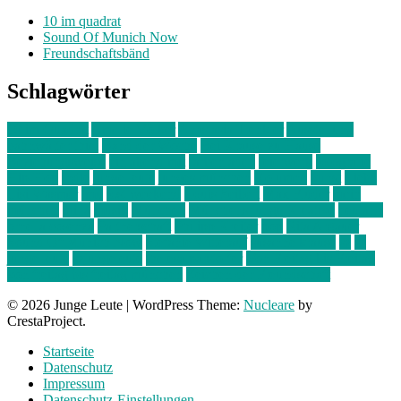
10 im quadrat
Sound Of Munich Now
Freundschaftsbänd
Schlagwörter
10 im Quadrat
Amelie Völker
Anastasia Trenkler
Ausstellung
bahnwärter thiel
Band der Woche
Bei Krause zu Hause
Beziehungsweise
ein abend mit
farbenladen
feierwerk
fotografie
Hip-Hop
indie
junge leute
junges münchen
Kolumne
kunst
Liebe
Lisi Wasmer
lmu
lost weekend
Louis Seibert
Max Fluder
mein
münchen
milla
musik
München
Münchens junge Kreative
neuland
ornella cosenza
Partnerschaft
Philipp Kreiter
pop
Rita Argauer
Sound Of Munich Now
Stefanie Witterauf
susanne krause
sz
sz
junge leute
szjungeleute
theresa parstorfer
Von Freitag bis Freitag
von freitag bis freitag münchen
Zeichen der Freundschaft
© 2026 Junge Leute
|
WordPress Theme:
Nucleare
by
CrestaProject.
Startseite
Datenschutz
Impressum
Datenschutz-Einstellungen