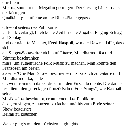
durch ein
Mikro-, sondern ein Megafon gesungen. Der Gesang hätte – dank
der körnigen
Qualität – gut auf eine antike Blues-Platte gepasst.
Obwohl seitens des Publikums
lautstark verlangt, blieb keine Zeit für eine Zugabe: Es ging Schlag
auf Schlag
und der nächste Musiker,
Fred Raspail
, war der Beweis dafür, dass
sich
ein Singer-Songwriter nicht auf Gitarre, Mundharmonika und
Stimme beschränken
muss, um authentische Folk Musik zu machen. Man könnte den
Franzosen am besten
als eine ‘One-Man-Show’ beschreiben – zusätzlich zu Gitarre und
Mundharmonika, hatte
er zwei Trommeln dabei, die er mit den Füßen bediente. Die daraus
resultierenden „dreckigen französischen Folk Songs“, wie
Raspail
seine
Musik selbst beschreibt, ermunterten das Publikum
dazu, zu singen, zu tanzen, zu lachen und bis zum Ende seiner
Show begeistert
Beifall zu klatschen.
Weiter ging’s mit dem nächsten Highlights