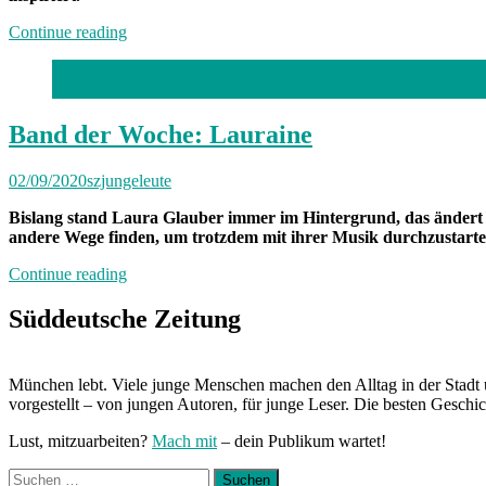
„Neuland“
Continue reading
Laila Bierling
Band der Woche: Lauraine
02/09/2020
szjungeleute
Bislang stand Laura Glauber immer im Hintergrund, das ändert 
andere Wege finden, um trotzdem mit ihrer Musik durchzustarte
„Band
Continue reading
der
Woche:
Süddeutsche Zeitung
Lauraine“
München lebt. Viele junge Menschen machen den Alltag in der Stadt 
vorgestellt – von jungen Autoren, für junge Leser. Die besten Geschi
Lust, mitzuarbeiten?
Mach mit
– dein Publikum wartet!
Suchen