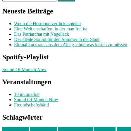
nach:
Neueste Beiträge
Wenn die Hormone verrückt spielen
Eine Welt erschaffen, in der man frei ist
Das Patriarchat mit Nagellack
Der ideale Sound für den Sommer in der Stadt
Einmal kurz raus aus dem Alltag, ohne was leisten zu müssen
Spotify-Playlist
Sound Of Munich Now
Veranstaltungen
10 im quadrat
Sound Of Munich Now
Freundschaftsbänd
Schlagwörter
10 im Quadrat
Amelie Völker
Anastasia Trenkler
Ausstellung
bahnwär