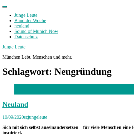
Skip
to
Junge Leute
content
Band der Woche
neuland
Sound of Munich Now
Datenschutz
Facebook
Twitter
Instagram
Junge Leute
München Lebt. Menschen und mehr.
Schlagwort:
Neugründung
ADMIT Studio
Neuland
10/09/2020
szjungeleute
Sich mit sich selbst auseinandersetzen – für viele Menschen e
inspiriert.