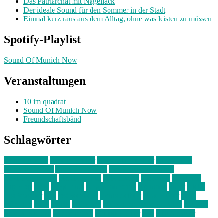
Das Patriarchat mit Nagellack
Der ideale Sound für den Sommer in der Stadt
Einmal kurz raus aus dem Alltag, ohne was leisten zu müssen
Spotify-Playlist
Sound Of Munich Now
Veranstaltungen
10 im quadrat
Sound Of Munich Now
Freundschaftsbänd
Schlagwörter
10 im Quadrat
Amelie Völker
Anastasia Trenkler
Ausstellung
bahnwärter thiel
Band der Woche
Bei Krause zu Hause
Beziehungsweise
ein abend mit
farbenladen
feierwerk
fotografie
Hip-Hop
indie
junge leute
junges münchen
Kolumne
kunst
Liebe
Lisi Wasmer
lmu
lost weekend
Louis Seibert
Max Fluder
mein
münchen
milla
musik
München
Münchens junge Kreative
neuland
ornella cosenza
Partnerschaft
Philipp Kreiter
pop
Rita Argauer