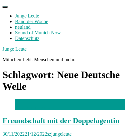
Skip
to
Junge Leute
content
Band der Woche
neuland
Sound of Munich Now
Datenschutz
Facebook
Twitter
Instagram
Junge Leute
München Lebt. Menschen und mehr.
Schlagwort:
Neue Deutsche
Welle
Foto: Edvin Mulalic
Freundschaft mit der Doppelagentin
30/11/2022
21/12/2022
szjungeleute