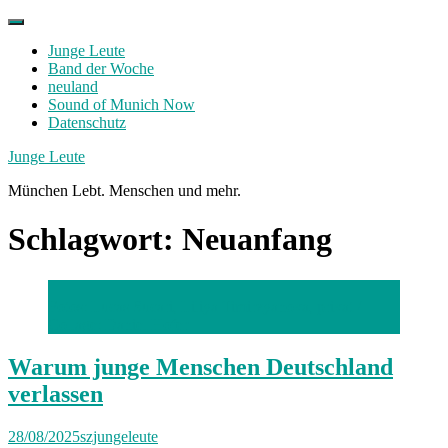
Skip
to
Junge Leute
content
Band der Woche
neuland
Sound of Munich Now
Datenschutz
Facebook
Twitter
Instagram
Junge Leute
München Lebt. Menschen und mehr.
Schlagwort:
Neuanfang
Fotos: Lucas Sucari, Liliya Timirzyanova, privat /
Collage: Daniel Hofer
Warum junge Menschen Deutschland
verlassen
28/08/2025
szjungeleute