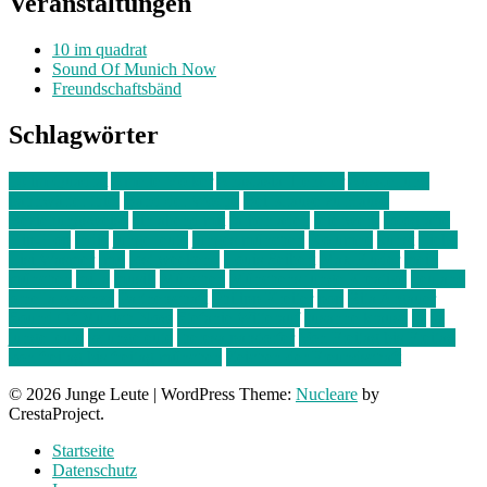
Veranstaltungen
10 im quadrat
Sound Of Munich Now
Freundschaftsbänd
Schlagwörter
10 im Quadrat
Amelie Völker
Anastasia Trenkler
Ausstellung
bahnwärter thiel
Band der Woche
Bei Krause zu Hause
Beziehungsweise
ein abend mit
farbenladen
feierwerk
fotografie
Hip-Hop
indie
junge leute
junges münchen
Kolumne
kunst
Liebe
Lisi Wasmer
lmu
lost weekend
Louis Seibert
Max Fluder
mein
münchen
milla
musik
München
Münchens junge Kreative
neuland
ornella cosenza
Partnerschaft
Philipp Kreiter
pop
Rita Argauer
Sound Of Munich Now
Stefanie Witterauf
susanne krause
sz
sz
junge leute
szjungeleute
theresa parstorfer
Von Freitag bis Freitag
von freitag bis freitag münchen
Zeichen der Freundschaft
© 2026 Junge Leute
|
WordPress Theme:
Nucleare
by
CrestaProject.
Startseite
Datenschutz