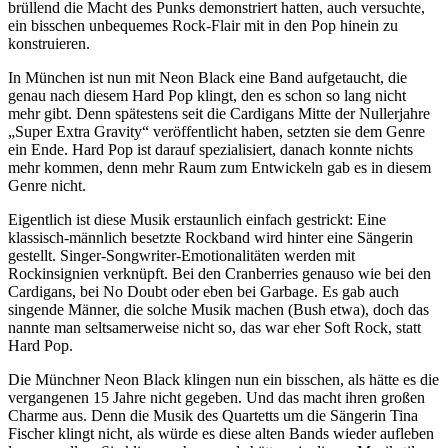
brüllend die Macht des Punks demonstriert hatten, auch versuchte,
ein bisschen unbequemes Rock-Flair mit in den Pop hinein zu
konstruieren.
In München ist nun mit Neon Black eine Band aufgetaucht, die
genau nach diesem Hard Pop klingt, den es schon so lang nicht
mehr gibt. Denn spätestens seit die Cardigans Mitte der Nullerjahre
„Super Extra Gravity“ veröffentlicht haben, setzten sie dem Genre
ein Ende. Hard Pop ist darauf spezialisiert, danach konnte nichts
mehr kommen, denn mehr Raum zum Entwickeln gab es in diesem
Genre nicht.
Eigentlich ist diese Musik erstaunlich einfach gestrickt: Eine
klassisch-männlich besetzte Rockband wird hinter eine Sängerin
gestellt. Singer-Songwriter-Emotionalitäten werden mit
Rockinsignien verknüpft. Bei den Cranberries genauso wie bei den
Cardigans, bei No Doubt oder eben bei Garbage. Es gab auch
singende Männer, die solche Musik machen (Bush etwa), doch das
nannte man seltsamerweise nicht so, das war eher Soft Rock, statt
Hard Pop.
Die Münchner Neon Black klingen nun ein bisschen, als hätte es die
vergangenen 15 Jahre nicht gegeben. Und das macht ihren großen
Charme aus. Denn die Musik des Quartetts um die Sängerin Tina
Fischer klingt nicht, als würde es diese alten Bands wieder aufleben