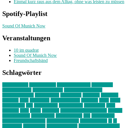
Einmal kurz raus aus dem Alltag, ohne was leisten zu müssen
Spotify-Playlist
Sound Of Munich Now
Veranstaltungen
10 im quadrat
Sound Of Munich Now
Freundschaftsbänd
Schlagwörter
10 im Quadrat
Amelie Völker
Anastasia Trenkler
Ausstellung
bahnwärter thiel
Band der Woche
Bei Krause zu Hause
Beziehungsweise
ein abend mit
farbenladen
feierwerk
fotografie
Hip-Hop
indie
junge leute
junges münchen
Kolumne
kunst
Liebe
Lisi Wasmer
lmu
lost weekend
Louis Seibert
Max Fluder
mein
münchen
milla
musik
München
Münchens junge Kreative
neuland
ornella cosenza
Partnerschaft
Philipp Kreiter
pop
Rita Argauer
Sound Of Munich Now
Stefanie Witterauf
susanne krause
sz
sz
junge leute
szjungeleute
theresa parstorfer
Von Freitag bis Freitag