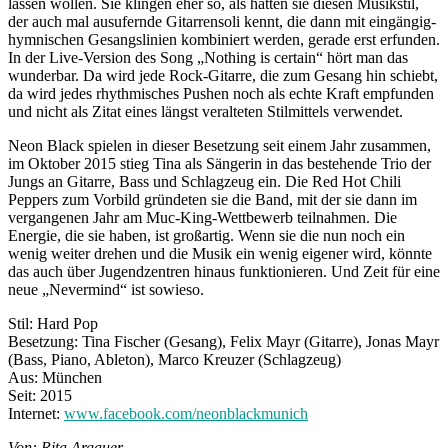
lassen wollen. Sie klingen eher so, als hätten sie diesen Musikstil,
der auch mal ausufernde Gitarrensoli kennt, die dann mit eingängig-
hymnischen Gesangslinien kombiniert werden, gerade erst erfunden.
In der Live-Version des Song „Nothing is certain“ hört man das
wunderbar. Da wird jede Rock-Gitarre, die zum Gesang hin schiebt,
da wird jedes rhythmisches Pushen noch als echte Kraft empfunden
und nicht als Zitat eines längst veralteten Stilmittels verwendet.
Neon Black spielen in dieser Besetzung seit einem Jahr zusammen,
im Oktober 2015 stieg Tina als Sängerin in das bestehende Trio der
Jungs an Gitarre, Bass und Schlagzeug ein. Die Red Hot Chili
Peppers zum Vorbild gründeten sie die Band, mit der sie dann im
vergangenen Jahr am Muc-King-Wettbewerb teilnahmen. Die
Energie, die sie haben, ist großartig. Wenn sie die nun noch ein
wenig weiter drehen und die Musik ein wenig eigener wird, könnte
das auch über Jugendzentren hinaus funktionieren. Und Zeit für eine
neue „Nevermind“ ist sowieso.
Stil: Hard Pop
Besetzung: Tina Fischer (Gesang), Felix Mayr (Gitarre), Jonas Mayr
(Bass, Piano, Ableton), Marco Kreuzer (Schlagzeug)
Aus: München
Seit: 2015
Internet:
www.facebook.com/neonblackmunich
Von: Rita Argauer