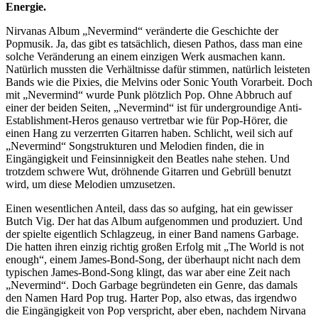
Energie.
Nirvanas Album „Nevermind“ veränderte die Geschichte der
Popmusik. Ja, das gibt es tatsächlich, diesen Pathos, dass man eine
solche Veränderung an einem einzigen Werk ausmachen kann.
Natürlich mussten die Verhältnisse dafür stimmen, natürlich leisteten
Bands wie die Pixies, die Melvins oder Sonic Youth Vorarbeit. Doch
mit „Nevermind“ wurde Punk plötzlich Pop. Ohne Abbruch auf
einer der beiden Seiten, „Nevermind“ ist für undergroundige Anti-
Establishment-Heros genauso vertretbar wie für Pop-Hörer, die
einen Hang zu verzerrten Gitarren haben. Schlicht, weil sich auf
„Nevermind“ Songstrukturen und Melodien finden, die in
Eingängigkeit und Feinsinnigkeit den Beatles nahe stehen. Und
trotzdem schwere Wut, dröhnende Gitarren und Gebrüll benutzt
wird, um diese Melodien umzusetzen.
Einen wesentlichen Anteil, dass das so aufging, hat ein gewisser
Butch Vig. Der hat das Album aufgenommen und produziert. Und
der spielte eigentlich Schlagzeug, in einer Band namens Garbage.
Die hatten ihren einzig richtig großen Erfolg mit „The World is not
enough“, einem James-Bond-Song, der überhaupt nicht nach dem
typischen James-Bond-Song klingt, das war aber eine Zeit nach
„Nevermind“. Doch Garbage begründeten ein Genre, das damals
den Namen Hard Pop trug. Harter Pop, also etwas, das irgendwo
die Eingängigkeit von Pop verspricht, aber eben, nachdem Nirvana