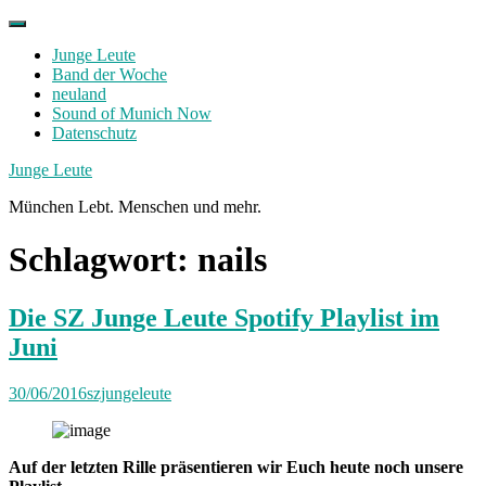
Skip
to
Junge Leute
content
Band der Woche
neuland
Sound of Munich Now
Datenschutz
Facebook
Twitter
Instagram
Junge Leute
München Lebt. Menschen und mehr.
Schlagwort:
nails
Die SZ Junge Leute Spotify Playlist im
Juni
30/06/2016
szjungeleute
Auf der letzten Rille präsentieren wir Euch heute noch unsere