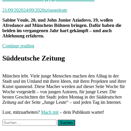
21/09/2020
24/09/2020
szjungeleute
Sabine Voule, 20, und John Junior Aziadovo, 19, wollen
Afrodance auf Münchens Bühnen bringen. Dafür haben die
beiden im vergangenen Jahr hart gekämpft – und auch
Ablehnung erfahren.
„Takt
Continue reading
für
Takt
Süddeutsche Zeitung
gegen
Vorurteile“
München lebt. Viele junge Menschen machen den Alltag in der
Stadt und im Umland mit ihren Ideen, mit ihren Projekten und ihrer
Kunst spannend. Diese Macher werden auf dieser Seite Woche für
Woche vorgestellt – von jungen Autoren, für junge Leser. Die
besten Geschichten der Stadt: jeden Montag in der
Süddeutschen
Zeitung
auf der Seite „Junge Leute“ – und jeden Tag im Internet.
Lust, mitzuarbeiten?
Mach mit
– dein Publikum wartet!
Suchen
nach: