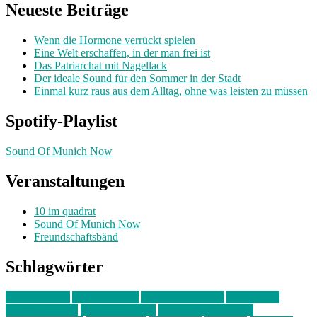
Neueste Beiträge
Wenn die Hormone verrückt spielen
Eine Welt erschaffen, in der man frei ist
Das Patriarchat mit Nagellack
Der ideale Sound für den Sommer in der Stadt
Einmal kurz raus aus dem Alltag, ohne was leisten zu müssen
Spotify-Playlist
Sound Of Munich Now
Veranstaltungen
10 im quadrat
Sound Of Munich Now
Freundschaftsbänd
Schlagwörter
10 im Quadrat
Amelie Völker
Anastasia Trenkler
Ausstellung
bahnwärter thiel
Band der Woche
Bei Krause zu Hause