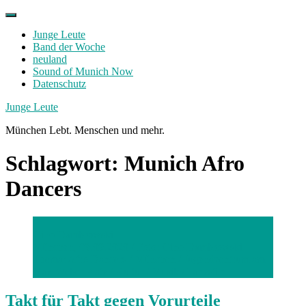
Skip
to
Junge Leute
content
Band der Woche
neuland
Sound of Munich Now
Datenschutz
Facebook
Twitter
Instagram
Junge Leute
München Lebt. Menschen und mehr.
Schlagwort:
Munich Afro
Dancers
Gino Dambrowski
München, 09.09.2020 / Foto: Gino Dambrowski
Thema: Afro Dancers / München / Jugendzentrum am
Max Weber Platz / Kultur / Musik / Tanzstile
Takt für Takt gegen Vorurteile