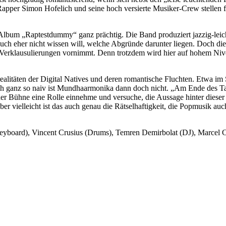
pper Simon Hofelich und seine hoch versierte Musiker-Crew stellen fes
lbum „Raptestdummy“ ganz prächtig. Die Band produziert jazzig-leicht
uch eher nicht wissen will, welche Abgründe darunter liegen. Doch die
en Verklausulierungen vornimmt. Denn trotzdem wird hier auf hohem Niv
srealitäten der Digital Natives und deren romantische Fluchten. Etwa 
ch ganz so naiv ist Mundhaarmonika dann doch nicht. „Am Ende des Tage
er Bühne eine Rolle einnehme und versuche, die Aussage hinter dieser
r vielleicht ist das auch genau die Rätselhaftigkeit, die Popmusik au
eyboard), Vincent Crusius (Drums), Temren Demirbolat (DJ), Marcel C