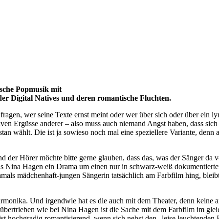
sche Popmusik mit
der Digital Natives und deren romantische Fluchten.
fragen, wer seine Texte ernst meint oder wer über sich oder über ein l
ativen Ergüsse anderer – also muss auch niemand Angst haben, dass sich 
istan wählt. Die ist ja sowieso noch mal eine speziellere Variante, de
nd der Hörer möchte bitte gerne glauben, dass das, was der Sänger da v
s Nina Hagen ein Drama um einen nur in schwarz-weiß dokumentierte
damals mädchenhaft-jungen Sängerin tatsächlich am Farbfilm hing, bleib
onika. Und irgendwie hat es die auch mit dem Theater, denn keine a
d übertrieben wie bei Nina Hagen ist die Sache mit dem Farbfilm im 
s ist hochgradig romantisierend, wenn sich nebst den „leise leuchtenden