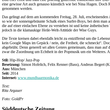
eine gewisse Art auch genauso künstlich wie bei Nina Hagen. Doch Ra
genommen werden.
Das gelingt auf dem am kommenden Freitag, 28. Juli, erscheinenden A
so wie der sonnengebräunte Schalk eines Surfer-Boys, bei dem man a
die auf einer einfachen Ebene zu verstehen ist und keine ästhetisch
jedoch in die klamaukige Heile-Welt-Attitüde der Wise Guys.
Die Texte kreisen dabei ebenfalls leicht zu entziffernd um die Leben
kein Google Maps im Gepäck / nein, die Freiheit, die schmeckt“. Do
abgebrüht. Denn generell sei allen Genres gemeinsam, dass man auf d
zwar die Zuordnung um Echtheit in der Popmusik um ein Weiteres. Abe
Stil:
Hip-Hop/ Jazz-Pop
Besetzung:
Simon Hofelich, Felix Renner (Bass), Andreas Begert (K
Aus:
München
Seit:
2014
Internet:
www.mundhaarmonika.de
Text:
Rita Argauer
Foto: GoldPr
Süddeutsche Zeitung