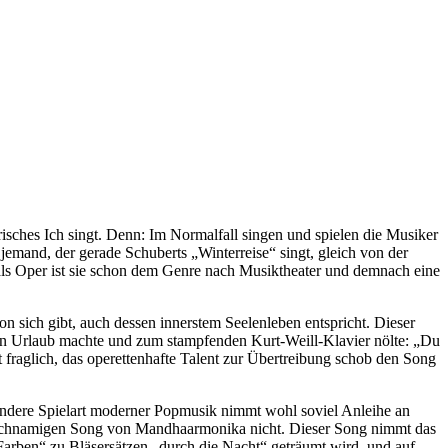
yrisches Ich singt. Denn: Im Normalfall singen und spielen die Musiker
jemand, der gerade Schuberts „Winterreise“ singt, gleich von der
nn als Oper ist sie schon dem Genre nach Musiktheater und demnach eine
on sich gibt, auch dessen innerstem Seelenleben entspricht. Dieser
n Urlaub machte und zum stampfenden Kurt-Weill-Klavier nölte: „Du
t fraglich, das operettenhafte Talent zur Übertreibung schob den Song
ndere Spielart moderner Popmusik nimmt wohl soviel Anleihe an
gleichnamigen Song von Mandhaarmonika nicht. Dieser Song nimmt das
 Farben“ zu Bläsersätzen „durch die Nacht“ geträumt wird, und auf