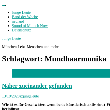
Skip
to
Junge Leute
content
Band der Woche
neuland
Sound of Munich Now
Datenschutz
Facebook
Twitter
Instagram
Junge Leute
München Lebt. Menschen und mehr.
Schlagwort:
Mundhaarmonika
Fotos: Nevyan Lenkov, David Weichelt, Malte Goy, Denise Mül
Näher zueinander gefunden
13/10/2020
szjungeleute
Wie ist es für Geschwister, wenn beide künstlerisch aktiv sind
beeinflusst.