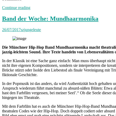
„Näher
Continue reading
zueinander
gefunden“
Band der Woche: Mundhaarmonika
26/07/2017
szjungeleute
Die Münchner Hip-Hop Band Mundhaarmonika macht theatrali
jazzig-leichtem Sound. Ihre Texte handeln von Lebensrealitäten 
In der Klassik ist eine Sache ganz einfach: Man muss überhaupt nicht 
nicht ihre eigenen Kompositionen, sondern sie interpretieren die kre
Brücke stürzt oder Isolde den Liebestod als finale Vereinigung mit Tr
fiktionale Geschichte.
In der Popmusik ist das anders, da wird Authentizität hoch gehalten u
Anspruch wiederum führt manchmal zu absurd-süßen Blüten: Etwa al
hast den Farbfilm vergessen, bei meiner Seel’.“ Ob die Seele dieser 
hingegen ins Theatrale.
Mit dem Farbfilm hat es auch die Münchner Hip-Hop-Band Mundhaarm
theatralen Codes wie der Hip-Hop. Doch doppelt codiert oder absur
Bild eher ernst und malt eine prächtig glitzernde Landschaft aus. Da