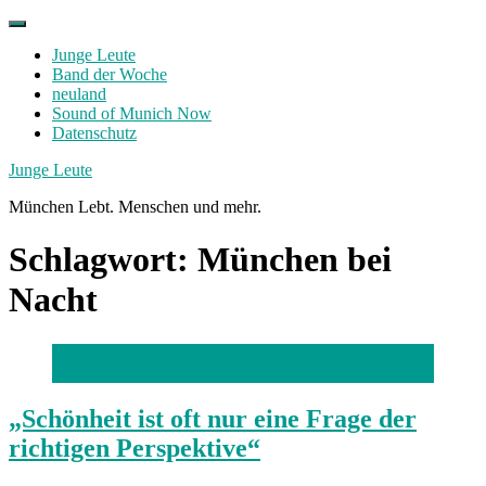
Skip
to
Junge Leute
content
Band der Woche
neuland
Sound of Munich Now
Datenschutz
Facebook
Twitter
Instagram
Junge Leute
München Lebt. Menschen und mehr.
Schlagwort:
München bei
Nacht
Foto: Julian Gülker
„Schönheit ist oft nur eine Frage der
richtigen Perspektive“