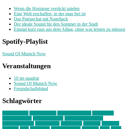
Wenn die Hormone verrückt spielen
Eine Welt erschaffen, in der man frei ist
Das Patriarchat mit Nagellack
Der ideale Sound für den Sommer in der Stadt
Einmal kurz raus aus dem Alltag, ohne was leisten zu müssen
Spotify-Playlist
Sound Of Munich Now
Veranstaltungen
10 im quadrat
Sound Of Munich Now
Freundschaftsbänd
Schlagwörter
10 im Quadrat
Amelie Völker
Anastasia Trenkler
Ausstellung
bahnwärter thiel
Band der Woche
Bei Krause zu Hause
Beziehungsweise
ein abend mit
farbenladen
feierwerk
fotografie
Hip-Hop
indie
junge leute
junges münchen
Kolumne
kunst
Liebe