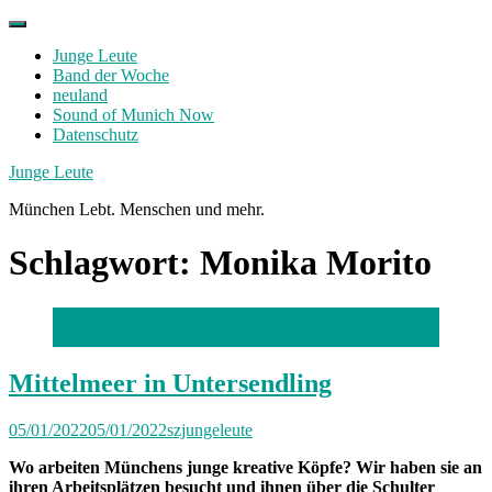
Skip
to
Junge Leute
content
Band der Woche
neuland
Sound of Munich Now
Datenschutz
Facebook
Twitter
Instagram
Junge Leute
München Lebt. Menschen und mehr.
Schlagwort:
Monika Morito
Foto: Robert Haas
Mittelmeer in Untersendling
05/01/2022
05/01/2022
szjungeleute
Wo arbeiten Münchens junge kreative Köpfe? Wir haben sie an
ihren Arbeitsplätzen besucht und ihnen über die Schulter