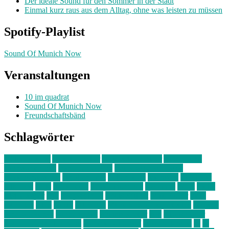
Der ideale Sound für den Sommer in der Stadt
Einmal kurz raus aus dem Alltag, ohne was leisten zu müssen
Spotify-Playlist
Sound Of Munich Now
Veranstaltungen
10 im quadrat
Sound Of Munich Now
Freundschaftsbänd
Schlagwörter
10 im Quadrat
Amelie Völker
Anastasia Trenkler
Ausstellung
bahnwärter thiel
Band der Woche
Bei Krause zu Hause
Beziehungsweise
ein abend mit
farbenladen
feierwerk
fotografie
Hip-Hop
indie
junge leute
junges münchen
Kolumne
kunst
Liebe
Lisi Wasmer
lmu
lost weekend
Louis Seibert
Max Fluder
mein
münchen
milla
musik
München
Münchens junge Kreative
neuland
ornella cosenza
Partnerschaft
Philipp Kreiter
pop
Rita Argauer
Sound Of Munich Now
Stefanie Witterauf
susanne krause
sz
sz