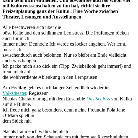
kann dem nicht entfliehen. Und obwohl sie auch so schon viel
mit Kulturwissenschaften zu tun hat, richtet sie ihre
Freizeitplanung ganz der Kultur: Eine Woche zwischen
Theater, Lesungen und Ausstellungen
Alle beschweren sich über die
böse Kälte und den schlimmen Lernstress. Die Prüfungen rücken
auch für mich
immer näher. Dennoch: Ich werde es locker angehen. Wer lernt,
muss sich
zwischendurch auch belohnen. Nur so bleibt am Ende vielleicht
auch was hängen.
Ich packe mich also dick ein (Tipp: Zwiebellook geht immer!) und
freue mich auf
die wohlverdiente Ablenkung in den Lernpausen.
Am
Freitag
geht es nach langer Zeit endlich wieder ins
Volkstheater
. Regisseur
Nicolas Charaux bringt mit dem Ensemble
Das Schloss
von Kafka
auf die Bühne.
Ich freue mich ganz besonders, denn meine Freundin Pola Jane
O’Mara spielt in
dem Stück mit.
Nachts träume ich wahrscheinlich
immer noch von den Schauspielern mit ihren weiß geschminkten