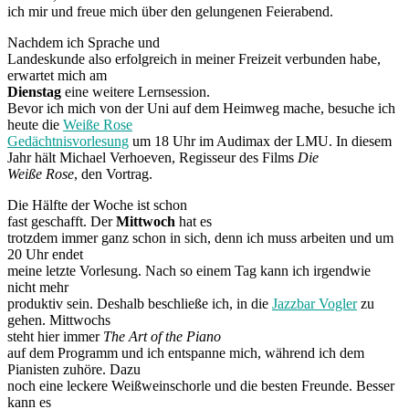
ich mir und freue mich über den gelungenen Feierabend.
Nachdem ich Sprache und
Landeskunde also erfolgreich in meiner Freizeit verbunden habe,
erwartet mich am
Dienstag
eine weitere Lernsession.
Bevor ich mich von der Uni auf dem Heimweg mache, besuche ich
heute die
Weiße Rose
Gedächtnisvorlesung
um 18 Uhr im Audimax der LMU. In diesem
Jahr hält Michael Verhoeven, Regisseur des Films
Die
Weiße Rose
, den Vortrag.
Die Hälfte der Woche ist schon
fast geschafft. Der
Mittwoch
hat es
trotzdem immer ganz schon in sich, denn ich muss arbeiten und um
20 Uhr endet
meine letzte Vorlesung. Nach so einem Tag kann ich irgendwie
nicht mehr
produktiv sein. Deshalb beschließe ich, in die
Jazzbar Vogler
zu
gehen. Mittwochs
steht hier immer
The Art of the Piano
auf dem Programm und ich entspanne mich, während ich dem
Pianisten zuhöre. Dazu
noch eine leckere Weißweinschorle und die besten Freunde. Besser
kann es