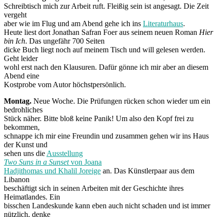
Schreibtisch mich zur Arbeit ruft. Fleißig sein ist angesagt. Die Zeit
vergeht
aber wie im Flug und am Abend gehe ich ins
Literaturhaus
.
Heute liest dort Jonathan Safran Foer aus seinem neuen Roman
Hier
bin Ich
. Das ungefähr 700 Seiten
dicke Buch liegt noch auf meinem Tisch und will gelesen werden.
Geht leider
wohl erst nach den Klausuren. Dafür gönne ich mir aber an diesem
Abend eine
Kostprobe vom Autor höchstpersönlich.
Montag.
Neue Woche. Die Prüfungen rücken schon wieder um ein
bedrohliches
Stück näher. Bitte bloß keine Panik! Um also den Kopf frei zu
bekommen,
schnappe ich mir eine Freundin und zusammen gehen wir ins Haus
der Kunst und
sehen uns die
Ausstellung
Two Suns in a Sunset
von Joana
Hadjithomas und Khalil Joreige
an. Das Künstlerpaar aus dem
Libanon
beschäftigt sich in seinen Arbeiten mit der Geschichte ihres
Heimatlandes. Ein
bisschen Landeskunde kann eben auch nicht schaden und ist immer
nützlich, denke