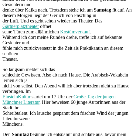
Gesichtern und
denke über Kafka nach. Trotzdem stehe ich am
Samstag
fit auf. An
diesem Morgen liegt der Geruch von Fasching in
der Luft. Und es geht schon wieder ins Theater. Das
Gärtnerplatztheater
öffnet
seine Türen zum alljährlichen
Kostümverkauf
.
Während ich dort meine Runden drehe, treffe ich auf bekannte
Gesichter und
fühle mich zurückversetzt in die Zeit als Praktikantin an diesem
schönen
Theater.
So langsam meldet sich das
schlechte Gewissen. Also ab nach Hause. Die Arabisch-Vokabeln
lernen sich ja
nicht von selbst. Den Abend will ich aber trotzdem nicht zu Hause
verbringen. Im
EinsteinKultur
startet um 17 Uhr der
Große Tag der jungen
Münchner Literatur
. Hier beweisen 60 junge AutorInnen aus der
Stadt ihr
Schreibtalent. Ich lausche gespannt dem frischen Wind der jungen
Literaturszene
Münchens.
Den
Sonntag
beginne ich entspannt und schlafe aus, bevor mein