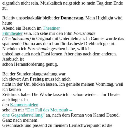
eigentlich nicht sein. Musikalisch neigt sich so mein Tag dem Ende
zu.
Relativ unspektakulär bleibt der
Donnerstag.
Mein Highlight wird
heute
Abend ein Besuch im
Theatiner
Filmtheater
sein. Ich sehe mir den Film
Forushande
(The Salesman)
in Original mit Untertiteln an. In Cannes wurde das
spannende Drama aus dem Iran für das beste Drehbuch geehrt.
Nachdem ich
Forushande
gesehen habe, will ich
unbedingt auch noch Farsi lernen. Aber eins nach dem anderen.
Arabisch ist
schon Herausforderung genug.
Bei der Stundenplangestaltung war
ich clever: Am
Freitag
muss ich mich
nicht in der Uni blicken lassen. Ich genieße meinen Vormittag, weil
ich keinen
Zeitdruck habe. Die Woche lasse ich – schon wieder – im Theater
ausklingen. In
den
Kammerspielen
sehe ich mir “
Der Fall des Meursault –
eine Gegendarstellung”
an, nach dem Roman von Kamel Daoud.
Ganz nach meinem
Geschmack und passend zu meinem Lernschwerpunkt ist die