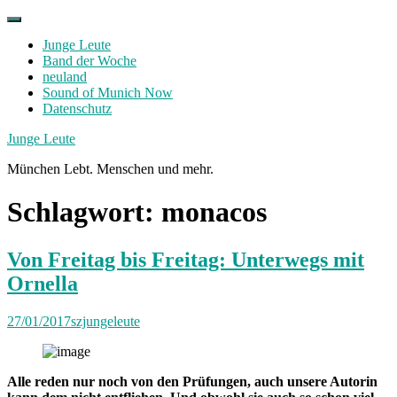
Skip
to
Junge Leute
content
Band der Woche
neuland
Sound of Munich Now
Datenschutz
Facebook
Twitter
Instagram
Junge Leute
München Lebt. Menschen und mehr.
Schlagwort:
monacos
Von Freitag bis Freitag: Unterwegs mit
Ornella
27/01/2017
szjungeleute
Alle reden nur noch von den Prüfungen, auch unsere Autorin