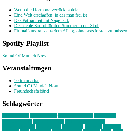
Wenn die Hormone verrückt spielen
Eine Welt erschaffen, in der man frei ist
Das Patriarchat mit Nagellack
Der ideale Sound für den Sommer in der Stadt
Einmal kurz raus aus dem Alltag, ohne was leisten zu müssen
Spotify-Playlist
Sound Of Munich Now
Veranstaltungen
10 im quadrat
Sound Of Munich Now
Freundschaftsbänd
Schlagwörter
10 im Quadrat
Amelie Völker
Anastasia Trenkler
Ausstellung
bahnwärter thiel
Band der Woche
Bei Krause zu Hause
Beziehungsweise
ein abend mit
farbenladen
feierwerk
fotografie