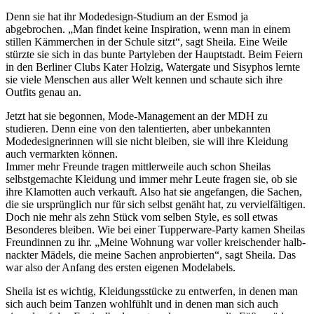
Denn sie hat ihr Modedesign-Studium an der Esmod ja
abgebrochen. „Man findet keine Inspiration, wenn man in einem
stillen Kämmerchen in der Schule sitzt“, sagt Sheila. Eine Weile
stürzte sie sich in das bunte Partyleben der Hauptstadt. Beim Feiern
in den Berliner Clubs Kater Holzig, Watergate und Sisyphos lernte
sie viele Menschen aus aller Welt kennen und schaute sich ihre
Outfits genau an.
Jetzt hat sie begonnen, Mode-Management an der MDH zu
studieren. Denn eine von den talentierten, aber unbekannten
Modedesignerinnen will sie nicht bleiben, sie will ihre Kleidung
auch vermarkten können.
Immer mehr Freunde tragen mittlerweile auch schon Sheilas
selbstgemachte Kleidung und immer mehr Leute fragen sie, ob sie
ihre Klamotten auch verkauft. Also hat sie angefangen, die Sachen,
die sie ursprünglich nur für sich selbst genäht hat, zu vervielfältigen.
Doch nie mehr als zehn Stück vom selben Style, es soll etwas
Besonderes bleiben. Wie bei einer Tupperware-Party kamen Sheilas
Freundinnen zu ihr. „Meine Wohnung war voller kreischender halb-
nackter Mädels, die meine Sachen anprobierten“, sagt Sheila. Das
war also der Anfang des ersten eigenen Modelabels.
Sheila ist es wichtig, Kleidungsstücke zu entwerfen, in denen man
sich auch beim Tanzen wohlfühlt und in denen man sich auch