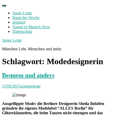
Skip
to
Junge Leute
content
Band der Woche
neuland
Sound of Munich Now
Datenschutz
Facebook
Twitter
Instagram
Junge Leute
München Lebt. Menschen und mehr.
Schlagwort:
Modedesignerin
Bequem und anders
15/09/2015
szjungeleute
Ausgeflippte Mode: die Berliner Designerin Sheila Ilzhöfen
gründete ihr eigenes Modelabel “ALLES Berlin” für
Glitzerklamotten, die beim Tanzen nicht einengen und das