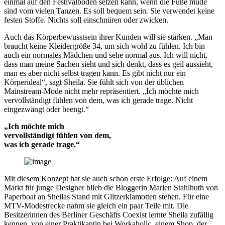
einmal auf den Festivalboden setzen kann, wenn die Füße müde
sind vom vielen Tanzen. Es soll bequem sein. Sie verwendet keine
festen Stoffe. Nichts soll einschnüren oder zwicken.
Auch das Körperbewusstsein ihrer Kunden will sie stärken. „Man
braucht keine Kleidergröße 34, um sich wohl zu fühlen. Ich bin
auch ein normales Mädchen und sehe normal aus. Ich will nicht,
dass man meine Sachen sieht und sich denkt, dass es geil aussieht,
man es aber nicht selbst tragen kann. Es gibt nicht nur ein
Körperideal“, sagt Sheila. Sie fühlt sich von der üblichen
Mainstream-Mode nicht mehr repräsentiert. „Ich möchte mich
vervollständigt fühlen von dem, was ich gerade trage. Nicht
eingezwängt oder beengt.“
„Ich möchte mich
vervollständigt fühlen von dem,
was ich gerade trage.“
Mit diesem Konzept hat sie auch schon erste Erfolge: Auf einem
Markt für junge Designer blieb die Bloggerin Marlen Stahlhuth von
Paperboat an Sheilas Stand mit Glitzerklamotten stehen. Für eine
MTV-Modestrecke nahm sie gleich ein paar Teile mit. Die
Besitzerinnen des Berliner Geschäfts Coexist lernte Sheila zufällig
kennen, von einer Praktikantin bei Workaholic, einem Shop, der