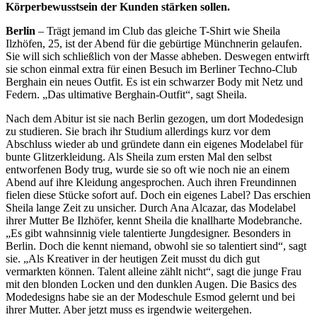
Körperbewusstsein der Kunden stärken sollen.
Berlin
– Trägt jemand im Club das gleiche T-Shirt wie Sheila
Ilzhöfen, 25, ist der Abend für die gebürtige Münchnerin gelaufen.
Sie will sich schließlich von der Masse abheben. Deswegen entwirft
sie schon einmal extra für einen Besuch im Berliner Techno-Club
Berghain ein neues Outfit. Es ist ein schwarzer Body mit Netz und
Federn. „Das ultimative Berghain-Outfit“, sagt Sheila.
Nach dem Abitur ist sie nach Berlin gezogen, um dort Modedesign
zu studieren. Sie brach ihr Studium allerdings kurz vor dem
Abschluss wieder ab und gründete dann ein eigenes Modelabel für
bunte Glitzerkleidung. Als Sheila zum ersten Mal den selbst
entworfenen Body trug, wurde sie so oft wie noch nie an einem
Abend auf ihre Kleidung angesprochen. Auch ihren Freundinnen
fielen diese Stücke sofort auf. Doch ein eigenes Label? Das erschien
Sheila lange Zeit zu unsicher. Durch Ana Alcazar, das Modelabel
ihrer Mutter Be Ilzhöfer, kennt Sheila die knallharte Modebranche.
„Es gibt wahnsinnig viele talentierte Jungdesigner. Besonders in
Berlin. Doch die kennt niemand, obwohl sie so talentiert sind“, sagt
sie. „Als Kreativer in der heutigen Zeit musst du dich gut
vermarkten können. Talent alleine zählt nicht“, sagt die junge Frau
mit den blonden Locken und den dunklen Augen. Die Basics des
Modedesigns habe sie an der Modeschule Esmod gelernt und bei
ihrer Mutter. Aber jetzt muss es irgendwie weitergehen.