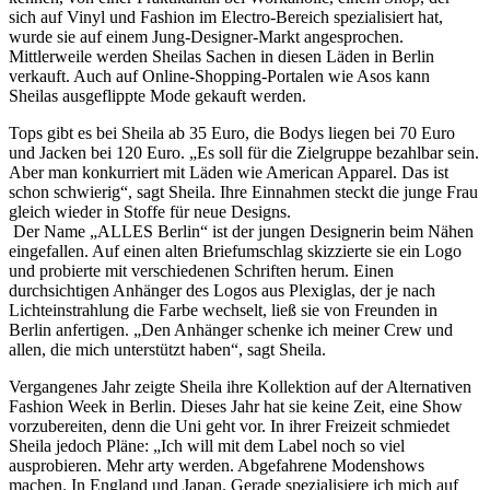
sich auf Vinyl und Fashion im Electro-Bereich spezialisiert hat,
wurde sie auf einem Jung-Designer-Markt angesprochen.
Mittlerweile werden Sheilas Sachen in diesen Läden in Berlin
verkauft. Auch auf Online-Shopping-Portalen wie Asos kann
Sheilas ausgeflippte Mode gekauft werden.
Tops gibt es bei Sheila ab 35 Euro, die Bodys liegen bei 70 Euro
und Jacken bei 120 Euro. „Es soll für die Zielgruppe bezahlbar sein.
Aber man konkurriert mit Läden wie American Apparel. Das ist
schon schwierig“, sagt Sheila. Ihre Einnahmen steckt die junge Frau
gleich wieder in Stoffe für neue Designs.
Der Name „ALLES Berlin“ ist der jungen Designerin beim Nähen
eingefallen. Auf einen alten Briefumschlag skizzierte sie ein Logo
und probierte mit verschiedenen Schriften herum. Einen
durchsichtigen Anhänger des Logos aus Plexiglas, der je nach
Lichteinstrahlung die Farbe wechselt, ließ sie von Freunden in
Berlin anfertigen. „Den Anhänger schenke ich meiner Crew und
allen, die mich unterstützt haben“, sagt Sheila.
Vergangenes Jahr zeigte Sheila ihre Kollektion auf der Alternativen
Fashion Week in Berlin. Dieses Jahr hat sie keine Zeit, eine Show
vorzubereiten, denn die Uni geht vor. In ihrer Freizeit schmiedet
Sheila jedoch Pläne: „Ich will mit dem Label noch so viel
ausprobieren. Mehr arty werden. Abgefahrene Modenshows
machen. In England und Japan. Gerade spezialisiere ich mich auf