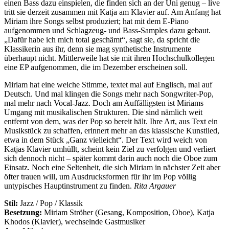
einen Bass dazu einspielen, die finden sich an der Uni genug – live
tritt sie derzeit zusammen mit Katja am Klavier auf. Am Anfang hat
Miriam ihre Songs selbst produziert; hat mit dem E-Piano
aufgenommen und Schlagzeug- und Bass-Samples dazu gebaut.
„Dafür habe ich mich total geschämt“, sagt sie, da spricht die
Klassikerin aus ihr, denn sie mag synthetische Instrumente
überhaupt nicht. Mittlerweile hat sie mit ihren Hochschulkollegen
eine EP aufgenommen, die im Dezember erscheinen soll.
Miriam hat eine weiche Stimme, textet mal auf Englisch, mal auf
Deutsch. Und mal klingen die Songs mehr nach Songwriter-Pop,
mal mehr nach Vocal-Jazz. Doch am Auffälligsten ist Miriams
Umgang mit musikalischen Strukturen. Die sind nämlich weit
entfernt von dem, was der Pop so bereit hält. Ihre Art, aus Text ein
Musikstück zu schaffen, erinnert mehr an das klassische Kunstlied,
etwa in dem Stück „Ganz vielleicht“. Der Text wird weich von
Katjas Klavier umhüllt, scheint kein Ziel zu verfolgen und verliert
sich dennoch nicht – später kommt darin auch noch die Oboe zum
Einsatz. Noch eine Seltenheit, die sich Miriam in nächster Zeit aber
öfter trauen will, um Ausdrucksformen für ihr im Pop völlig
untypisches Hauptinstrument zu finden.
Rita Argauer
Stil:
Jazz / Pop / Klassik
Besetzung:
Miriam Ströher (Gesang, Komposition, Oboe), Katja
Khodos (Klavier), wechselnde Gastmusiker