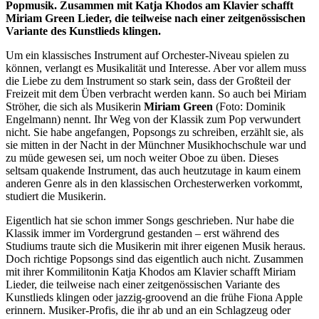
Popmusik. Zusammen mit Katja Khodos am Klavier schafft
Miriam Green Lieder, die teilweise nach einer zeitgenössischen
Variante des Kunstlieds klingen.
Um ein klassisches Instrument auf Orchester-Niveau spielen zu
können, verlangt es Musikalität und Interesse. Aber vor allem muss
die Liebe zu dem Instrument so stark sein, dass der Großteil der
Freizeit mit dem Üben verbracht werden kann. So auch bei Miriam
Ströher, die sich als Musikerin
Miriam Green
(Foto: Dominik
Engelmann) nennt. Ihr Weg von der Klassik zum Pop verwundert
nicht. Sie habe angefangen, Popsongs zu schreiben, erzählt sie, als
sie mitten in der Nacht in der Münchner Musikhochschule war und
zu müde gewesen sei, um noch weiter Oboe zu üben. Dieses
seltsam quakende Instrument, das auch heutzutage in kaum einem
anderen Genre als in den klassischen Orchesterwerken vorkommt,
studiert die Musikerin.
Eigentlich hat sie schon immer Songs geschrieben. Nur habe die
Klassik immer im Vordergrund gestanden – erst während des
Studiums traute sich die Musikerin mit ihrer eigenen Musik heraus.
Doch richtige Popsongs sind das eigentlich auch nicht. Zusammen
mit ihrer Kommilitonin Katja Khodos am Klavier schafft Miriam
Lieder, die teilweise nach einer zeitgenössischen Variante des
Kunstlieds klingen oder jazzig-groovend an die frühe Fiona Apple
erinnern. Musiker-Profis, die ihr ab und an ein Schlagzeug oder