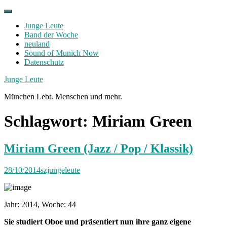
Skip
to
Junge Leute
content
Band der Woche
neuland
Sound of Munich Now
Datenschutz
Facebook
Twitter
Instagram
Junge Leute
München Lebt. Menschen und mehr.
Schlagwort:
Miriam Green
Miriam Green (Jazz / Pop / Klassik)
28/10/2014
szjungeleute
Jahr: 2014, Woche: 44
Sie studiert Oboe und präsentiert nun ihre ganz eigene