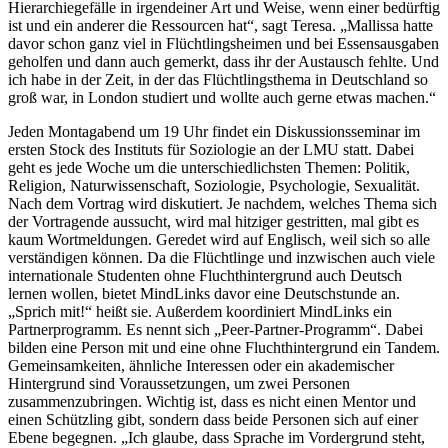
Hierarchiegefälle in irgendeiner Art und Weise, wenn einer bedürftig
ist und ein anderer die Ressourcen hat“, sagt Teresa. „Mallissa hatte
davor schon ganz viel in Flüchtlingsheimen und bei Essensausgaben
geholfen und dann auch gemerkt, dass ihr der Austausch fehlte. Und
ich habe in der Zeit, in der das Flüchtlingsthema in Deutschland so
groß war, in London studiert und wollte auch gerne etwas machen.“
Jeden Montagabend um 19 Uhr findet ein Diskussionsseminar im
ersten Stock des Instituts für Soziologie an der LMU statt. Dabei
geht es jede Woche um die unterschiedlichsten Themen: Politik,
Religion, Naturwissenschaft, Soziologie, Psychologie, Sexualität.
Nach dem Vortrag wird diskutiert. Je nachdem, welches Thema sich
der Vortragende aussucht, wird mal hitziger gestritten, mal gibt es
kaum Wortmeldungen. Geredet wird auf Englisch, weil sich so alle
verständigen können. Da die Flüchtlinge und inzwischen auch viele
internationale Studenten ohne Fluchthintergrund auch Deutsch
lernen wollen, bietet MindLinks davor eine Deutschstunde an.
„Sprich mit!“ heißt sie. Außerdem koordiniert MindLinks ein
Partnerprogramm. Es nennt sich „Peer-Partner-Programm“. Dabei
bilden eine Person mit und eine ohne Fluchthintergrund ein Tandem.
Gemeinsamkeiten, ähnliche Interessen oder ein akademischer
Hintergrund sind Voraussetzungen, um zwei Personen
zusammenzubringen. Wichtig ist, dass es nicht einen Mentor und
einen Schützling gibt, sondern dass beide Personen sich auf einer
Ebene begegnen. „Ich glaube, dass Sprache im Vordergrund steht,