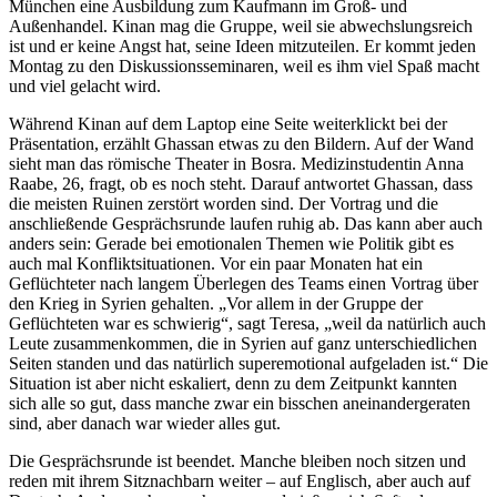
München eine Ausbildung zum Kaufmann im Groß- und
Außenhandel. Kinan mag die Gruppe, weil sie abwechslungsreich
ist und er keine Angst hat, seine Ideen mitzuteilen. Er kommt jeden
Montag zu den Diskussionsseminaren, weil es ihm viel Spaß macht
und viel gelacht wird.
Während Kinan auf dem Laptop eine Seite weiterklickt bei der
Präsentation, erzählt Ghassan etwas zu den Bildern. Auf der Wand
sieht man das römische Theater in Bosra. Medizinstudentin Anna
Raabe, 26, fragt, ob es noch steht. Darauf antwortet Ghassan, dass
die meisten Ruinen zerstört worden sind. Der Vortrag und die
anschließende Gesprächsrunde laufen ruhig ab. Das kann aber auch
anders sein: Gerade bei emotionalen Themen wie Politik gibt es
auch mal Konfliktsituationen. Vor ein paar Monaten hat ein
Geflüchteter nach langem Überlegen des Teams einen Vortrag über
den Krieg in Syrien gehalten. „Vor allem in der Gruppe der
Geflüchteten war es schwierig“, sagt Teresa, „weil da natürlich auch
Leute zusammenkommen, die in Syrien auf ganz unterschiedlichen
Seiten standen und das natürlich superemotional aufgeladen ist.“ Die
Situation ist aber nicht eskaliert, denn zu dem Zeitpunkt kannten
sich alle so gut, dass manche zwar ein bisschen aneinandergeraten
sind, aber danach war wieder alles gut.
Die Gesprächsrunde ist beendet. Manche bleiben noch sitzen und
reden mit ihrem Sitznachbarn weiter – auf Englisch, aber auch auf