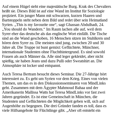
Auf einem Hügel steht eine majestätische Burg. Krak des Chevaliers
heißt sie. Dieses Bild ist auf eine Wand im Institut für Soziologie
projiziert. Ein junger Mann mit schwarzen, kurzen Haaren und
Bartstoppeln steht neben dem Bild und redet über sein Heimatland
Syrien. „This is my favourite one“, sagt Ghassan Abdulhadi, 24.
„You should do Wandern.“ Im Raum lachen alle auf, weil dem
Syrer eher das deutsche als das englische Wort einfällt. Die Tische
sind an die Wand geschoben, 16 Menschen sitzen im Stuhlkreis und
hören dem Syrer zu. Die meisten sind jung, zwischen 20 und 30
Jahre alt. Die Truppe ist bunt gemixt: Geflüchtete, Münchner,
internationale Studenten ohne Fluchthintergrund. Es sind sowohl
Frauen als auch Männer da. Alle sind leger gekleidet, aber nicht
spießig, sie haben Jeans und dazu Pulli oder Sweatshirt an. Die
Atmosphäre ist locker und entspannt.
Auch Teresa Bertram besucht dieses Seminar. Die 27-Jährige hört
interessiert zu. Es geht um Syrien vor dem Krieg. Eines von vielen
Themen, um das es in den Diskussionsseminaren von MindLinks
geht. Zusammen mit dem Ägypter Mahmoud Bahaa und der
Amerikanerin Mallissa Watts hat Teresa MindLinks vor fast zwei
Jahren gegründet. Es ist eine Gemeinschaft in München, die
Studenten und Geflüchteten die Möglichkeit geben will, sich auf
Augenhöhe zu begegnen. Die drei Gründer fanden es toll, dass es
viele Hilfsangebote für Flüchtlinge gibt. „Aber oft entsteht ein