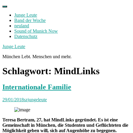
Skip
to
Junge Leute
content
Band der Woche
neuland
Sound of Munich Now
Datenschutz
Facebook
Twitter
Instagram
Junge Leute
München Lebt. Menschen und mehr.
Schlagwort:
MindLinks
Internationale Familie
29/01/2018
szjungeleute
Teresa Bertram, 27, hat MindLinks gegründet. Es ist eine
Gemeinschaft in München, die Studenten und Geflüchteten die
Möglichkeit geben will, sich auf Augenhöhe zu begegnen.