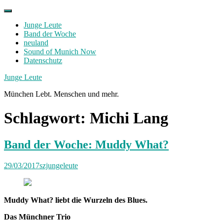
Skip
to
Junge Leute
content
Band der Woche
neuland
Sound of Munich Now
Datenschutz
Facebook
Twitter
Instagram
Junge Leute
München Lebt. Menschen und mehr.
Schlagwort:
Michi Lang
Band der Woche: Muddy What?
29/03/2017
szjungeleute
Muddy What? liebt die Wurzeln des Blues.
Das Münchner Trio