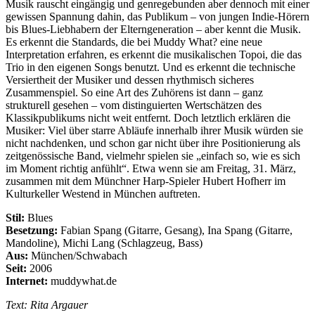
Musik rauscht eingängig und genregebunden aber dennoch mit einer
gewissen Spannung dahin, das Publikum – von jungen Indie-Hörern
bis Blues-Liebhabern der Elterngeneration – aber kennt die Musik.
Es erkennt die Standards, die bei Muddy What? eine neue
Interpretation erfahren, es erkennt die musikalischen Topoi, die das
Trio in den eigenen Songs benutzt. Und es erkennt die technische
Versiertheit der Musiker und dessen rhythmisch sicheres
Zusammenspiel. So eine Art des Zuhörens ist dann – ganz
strukturell gesehen – vom distinguierten Wertschätzen des
Klassikpublikums nicht weit entfernt. Doch letztlich erklären die
Musiker: Viel über starre Abläufe innerhalb ihrer Musik würden sie
nicht nachdenken, und schon gar nicht über ihre Positionierung als
zeitgenössische Band, vielmehr spielen sie „einfach so, wie es sich
im Moment richtig anfühlt“. Etwa wenn sie am Freitag, 31. März,
zusammen mit dem Münchner Harp-Spieler Hubert Hofherr im
Kulturkeller Westend in München auftreten.
Stil:
Blues
Besetzung:
Fabian Spang (Gitarre, Gesang), Ina Spang (Gitarre,
Mandoline), Michi Lang (Schlagzeug, Bass)
Aus:
München/Schwabach
Seit:
2006
Internet:
muddywhat.de
Text: Rita Argauer