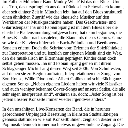
Im Fall der Münchner Band Muddy What? ist das der Blues. Und
das Trio, das ursprünglich aus dem fränkischen Schwabach kommt,
aber seit einiger Zeit in München lebt, hat auf den Blues strukturell
einen ähnlichen Zugriff wie das klassische Musiker auf den
Werkkanon der Musikgeschichte haben. Das Geschwister- und
Gitarristenpaar Ina und Fabian Spang ist mit dem Blues über die
elterliche Plattensammlung aufgewachsen, hat dann begonnen, die
Blues-Klassiker nachzuspielen, die Standards dieses Genres. Ganz
so wie der Klavierschüler seine Bach-Präludien und Beethoven-
Sonaten erlernt. Doch die Schritte vom Erlernen der Spielfähigkeit
zur Interpretation und zu letztlich zur eigenen Musik sind ein Weg,
den die musikalisch im Elternhaus geprägten Kinder dann doch
selbst gehen müssen. Ina und Fabian Spang gehen mit ihrem
Schlagzeuger Michi Lang diesen Weg seit 2006. Von Schulfesten,
auf denen sie zu Beginn auftraten, Interpretationen der Songs von
Son House, Willie Dixon oder Albert Collins und schließlich ganz
eigenen Songs. „Neben eigenen Liedern haben wir viele Klassiker
und auch weniger bekannte Cover-Songs auf unserer Setlist, die alle
sehr eigen interpretiert sind“, erklären sie, doch: „Jeder Song ist bei
jedem unserer Konzerte immer wieder irgendwie anders.“
In den unzähligen Live-Konzerten der Band, die in herunter
gebrochener Unplugged-Besetzung in kleinsten Stadtteilkneipen
genauso stattfinden wie auf Konzertbühnen, zeigt sich dieser in der
Popmusik dennoch immer noch etwas ungewöhnliche Zugang. Die