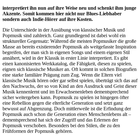
interpretiert ihn nun auf ihre Weise neu und schenkt ihm junge
Akzente. Somit kommen hier nicht nur Blues-Liebhaber
sondern auch
Indie-Hörer
auf ihre Kosten.
Die Unterschiede in der Ausübung von klassischer Musik und
Popmusik sind zahlreich. Ganz grundlegend ist dabei wohl ein
struktureller Gegensatz: Während die meisten Popmusiker die große
Masse an bereits existierender Popmusik als weitgefasste Inspiration
begreifen, der man sich in eigenen Songs und einem eigenen Stil
annähert, wird in der Klassik in erster Linie interpretiert. Es gibt
einen kanonisierten Werkkatalog, die Fähigkeit, diesen zu spielen,
eignen sich klassische Musiker an. Oft kommt in solchen Biografien
eine starke familiäre Prägung zum Zug. Wenn die Eltern viel
klassische Musik hören oder gar selbst spielen, überträgt sich das auf
den Nachwuchs, der so von Kind an den Ausdruck und Geist dieser
Musik kennenlernt und im Erwachsenenleben dementsprechend
sicher weitergeben kann. Popmusik zu spielen ist hingegen öfter
eine Rebellion gegen die elterliche Generation und setzt ganz
bewusst auf Abgrenzung. Doch mittlerweile ist die Erfindung der
Popmusik auch schon die Generation eines Menschenlebens alt –
dementsprechend hat sich der Zugriff und das Erlernen der
Popmusik verschoben. Besonders bei den Stilen, die zu den
Frühformen der Popmusik gehören.