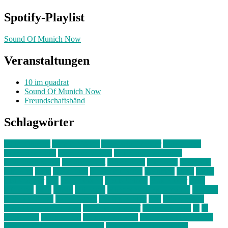
Spotify-Playlist
Sound Of Munich Now
Veranstaltungen
10 im quadrat
Sound Of Munich Now
Freundschaftsbänd
Schlagwörter
10 im Quadrat
Amelie Völker
Anastasia Trenkler
Ausstellung
bahnwärter thiel
Band der Woche
Bei Krause zu Hause
Beziehungsweise
ein abend mit
farbenladen
feierwerk
fotografie
Hip-Hop
indie
junge leute
junges münchen
Kolumne
kunst
Liebe
Lisi Wasmer
lmu
lost weekend
Louis Seibert
Max Fluder
mein
münchen
milla
musik
München
Münchens junge Kreative
neuland
ornella cosenza
Partnerschaft
Philipp Kreiter
pop
Rita Argauer
Sound Of Munich Now
Stefanie Witterauf
susanne krause
sz
sz
junge leute
szjungeleute
theresa parstorfer
Von Freitag bis Freitag
von freitag bis freitag münchen
Zeichen der Freundschaft