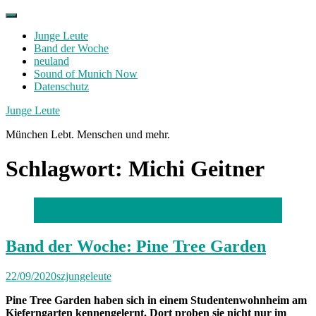
Skip
to
Junge Leute
content
Band der Woche
neuland
Sound of Munich Now
Datenschutz
Facebook
Twitter
Instagram
Junge Leute
München Lebt. Menschen und mehr.
Schlagwort:
Michi Geitner
Bianca Bartosz
Band der Woche: Pine Tree Garden
22/09/2020
szjungeleute
Pine Tree Garden haben sich in einem Studentenwohnheim am
Kieferngarten kennengelernt. Dort proben sie nicht nur im