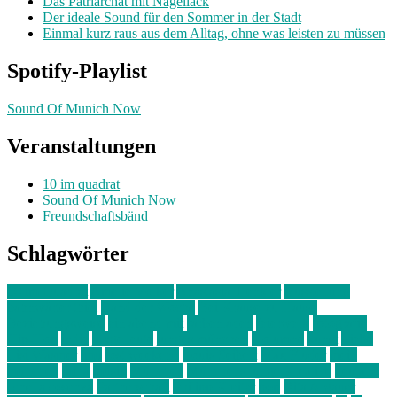
Das Patriarchat mit Nagellack
Der ideale Sound für den Sommer in der Stadt
Einmal kurz raus aus dem Alltag, ohne was leisten zu müssen
Spotify-Playlist
Sound Of Munich Now
Veranstaltungen
10 im quadrat
Sound Of Munich Now
Freundschaftsbänd
Schlagwörter
10 im Quadrat
Amelie Völker
Anastasia Trenkler
Ausstellung
bahnwärter thiel
Band der Woche
Bei Krause zu Hause
Beziehungsweise
ein abend mit
farbenladen
feierwerk
fotografie
Hip-Hop
indie
junge leute
junges münchen
Kolumne
kunst
Liebe
Lisi Wasmer
lmu
lost weekend
Louis Seibert
Max Fluder
mein
münchen
milla
musik
München
Münchens junge Kreative
neuland
ornella cosenza
Partnerschaft
Philipp Kreiter
pop
Rita Argauer