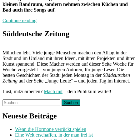
kleinen Bandraum, sondern nehmen zwischen Küchen und
Bad auch ihre Songs auf.
„Band
Continue reading
der
Woche:
Süddeutsche Zeitung
Pine
Tree
Garden“
München lebt. Viele junge Menschen machen den Alltag in der
Stadt und im Umland mit ihren Ideen, mit ihren Projekten und ihrer
Kunst spannend. Diese Macher werden auf dieser Seite Woche für
Woche vorgestellt – von jungen Autoren, für junge Leser. Die
besten Geschichten der Stadt: jeden Montag in der
Süddeutschen
Zeitung
auf der Seite „Junge Leute“ – und jeden Tag im Internet.
Lust, mitzuarbeiten?
Mach mit
– dein Publikum wartet!
Suchen
nach:
Neueste Beiträge
Wenn die Hormone verrückt spielen
Eine Welt erschaffen, in der man frei ist