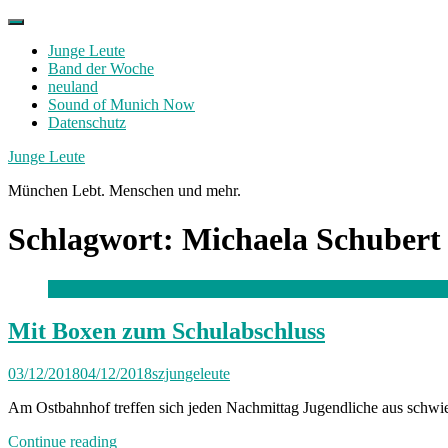
Skip
to
Junge Leute
content
Band der Woche
neuland
Sound of Munich Now
Datenschutz
Facebook
Twitter
Instagram
Junge Leute
München Lebt. Menschen und mehr.
Schlagwort:
Michaela Schubert
Mit Boxen zum Schulabschluss
03/12/2018
04/12/2018
szjungeleute
Am Ostbahnhof treffen sich jeden Nachmittag Jugendliche aus schwie
„Mit
Continue reading