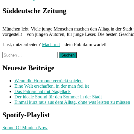
Boxen
zum
Süddeutsche Zeitung
Schulabschluss“
München lebt. Viele junge Menschen machen den Alltag in der Stadt 
vorgestellt – von jungen Autoren, für junge Leser. Die besten Geschi
Lust, mitzuarbeiten?
Mach mit
– dein Publikum wartet!
Suchen
nach:
Neueste Beiträge
Wenn die Hormone verrückt spielen
Eine Welt erschaffen, in der man frei ist
Das Patriarchat mit Nagellack
Der ideale Sound für den Sommer in der Stadt
Einmal kurz raus aus dem Alltag, ohne was leisten zu müssen
Spotify-Playlist
Sound Of Munich Now