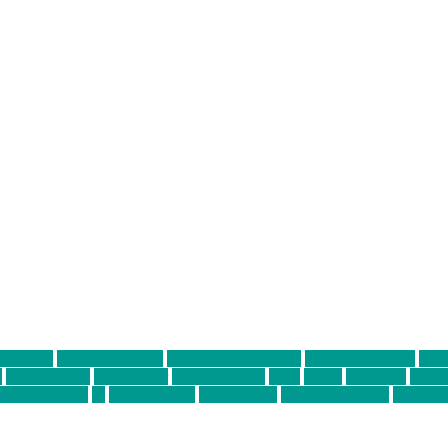
ter thiel
Band der Woche
Bei Krause zu Hause
Beziehungsweise
ein 
d
Louis Seibert
Max Fluder
mein münchen
milla
musik
München
Münch
usanne krause
sz
sz junge leute
szjungeleute
theresa parstorfer
Von Frei