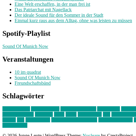
Eine Welt erschaffen, in der man frei ist
Das Patriarchat mit Nagellack
Der ideale Sound für den Sommer in der Stadt
Einmal kurz raus aus dem Alltag, ohne was leisten zu müssen
Spotify-Playlist
Sound Of Munich Now
Veranstaltungen
10 im quadrat
Sound Of Munich Now
Freundschaftsbänd
Schlagwörter
10 im Quadrat
Amelie Völker
Anastasia Trenkler
Ausstellung
bahnwär
junges münchen
Kolumne
kunst
Liebe
Lisi Wasmer
lmu
lost weeken
Kreiter
pop
Rita Argauer
Sound Of Munich Now
Stefanie Witterauf
s
Freundschaft
© 2026 Junge Leute
|
WordPress Theme:
Nucleare
by CrestaProject.