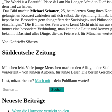
„The World is a Beautiful Place & I am No Longer Afraid to Die“ is
dem Tod zu haben.
Das Bild machte
Michael Schauer
, 25, beim letzten Song ihres Ko
gelungenen Konzert zufrieden mit sich selbst, die Spannung fällt a
bepackt ist. Besonders gern fotografiert der Soziologie- und Philoso
einzufangen.“ Die Bühnen des Feierwerks kennt Michi nicht nur aus s
immer eine besondere Verbindung, man kennt die Leute und kommt gern
bekannt.„Das sind alles Dinge, die das Feierwerk für München wert
Von:
Gabriella Silvestri
Süddeutsche Zeitung
München lebt. Viele junge Menschen machen den Alltag in der Stadt 
vorgestellt – von jungen Autoren, für junge Leser. Die besten Geschi
Lust, mitzuarbeiten?
Mach mit
– dein Publikum wartet!
Suchen
nach:
Neueste Beiträge
Wenn die Hormone verrückt spielen