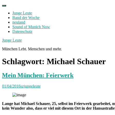
Skip
to
Junge Leute
content
Band der Woche
neuland
Sound of Munich Now
Datenschutz
Facebook
Twitter
Instagram
Junge Leute
München Lebt. Menschen und mehr.
Schlagwort:
Michael Schauer
Mein München: Feierwerk
01/04/2016
szjungeleute
Lange hat Michael Schauer, 25, selbst im Feierwerk gearbeitet,
kein Wunder also, dass er viel mit diesem Ort in der Hansastraß