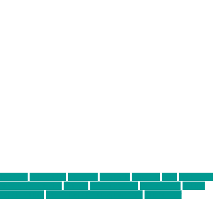
abend mit
farbenladen
feierwerk
fotografie
Hip-Hop
indie
junge leute
ens junge Kreative
neuland
ornella cosenza
Partnerschaft
Philipp
tag bis Freitag
von freitag bis freitag münchen
Zeichen der