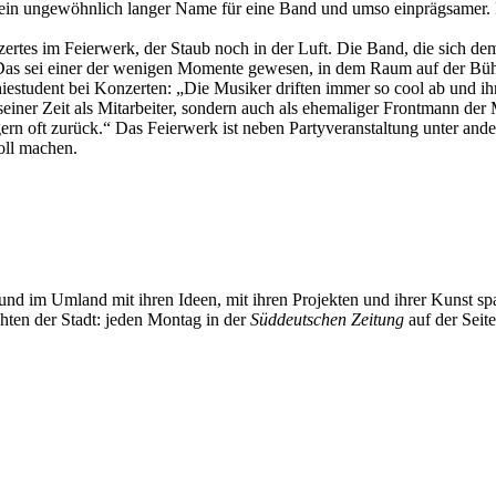
t ein ungewöhnlich langer Name für eine Band und umso einprägsamer. 
nzertes im Feierwerk, der Staub noch in der Luft. Die Band, die sich 
b. Das sei einer der wenigen Momente gewesen, in dem Raum auf der Bü
phiestudent bei Konzerten: „Die Musiker driften immer so cool ab und 
einer Zeit als Mitarbeiter, sondern auch als ehemaliger Frontmann der
 oft zurück.“ Das Feierwerk ist neben Partyveranstaltung unter ander
voll machen.
und im Umland mit ihren Ideen, mit ihren Projekten und ihrer Kunst 
chten der Stadt: jeden Montag in der
Süddeutschen Zeitung
auf der Seit