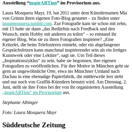
Ausstellung “
inspirARTion
” im Provisorium aus.
Laura Mosquera Mayr, 19, hat 2011 unter dem Künstlernamen Mia
von Grimm ihren eigenen Foto-Blog gestartet – zu finden unter
lauramosquera.tumblr.com
. Zur Fotografie kam sie schon mit zehn,
mit 15 hatte sie dann „das Bedürfnis nach Feedback und den
Wunsch, mein Hobby mit anderen zu teilen“ – so entstand ihr
eigener Blog. Was sie zu ihren Fotografien inspiriere? „Eine
Kritzelei, die beim Telefonieren entsteht, oder ein abgefangener
Gesprächsfetzen kann manchmal inspirierender sein als ein fertiges
Kunstwerk oder eine Lektüre“, sagt sie. Um Teil dieses
„Inspirationszyklus“ zu sein, habe sie begonnen, ihre eigenen
Fotografien zu veröffentlichen. Für ihre Motive in München geht sie
gern an ungewöhnliche Orte, etwa ins Münchner Umland nach
Dachau in eine ehemalige Papierfabrik, die mittlerweile leer steht
und nur noch von Graffiti-Künstlern benutzt wird. Am Dienstag, 2.
Juni, stellt sie ihre Fotos bei der von ihr organisierten Ausstellung
„inspirARTion“ im Provisorium
aus.
Stephanie Albinger
Foto: Laura Mosquera Mayr
Süddeutsche Zeitung