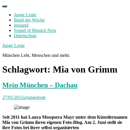
Skip
to
Junge Leute
content
Band der Woche
neuland
Sound of Munich Now
Datenschutz
Facebook
Twitter
Instagram
Junge Leute
München Lebt. Menschen und mehr.
Schlagwort:
Mia von Grimm
Mein München – Dachau
27/05/2015
szjungeleute
Seit 2011 hat Laura Mosquera Mayr unter dem Künstlernamen
Mia von Grimm ihren eigenen Foto-Blog. Am 2. Juni stellt sie
ihre Fotos bei ihrer selbst organisierten