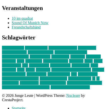
Veranstaltungen
10 im quadrat
Sound Of Munich Now
Freundschaftsbänd
Schlagwörter
10 im Quadrat
Amelie Völker
Anastasia Trenkler
Ausstellung
bahnwärter thiel
Band der Woche
Bei Krause zu Hause
Beziehungsweise
ein abend mit
farbenladen
feierwerk
fotografie
Hip-Hop
indie
junge leute
junges münchen
Kolumne
kunst
Liebe
Lisi Wasmer
lmu
lost weekend
Louis Seibert
Max Fluder
mein
münchen
milla
musik
München
Münchens junge Kreative
neuland
ornella cosenza
Partnerschaft
Philipp Kreiter
pop
Rita Argauer
Sound Of Munich Now
Stefanie Witterauf
susanne krause
sz
sz
junge leute
szjungeleute
theresa parstorfer
Von Freitag bis Freitag
von freitag bis freitag münchen
Zeichen der Freundschaft
© 2026 Junge Leute
|
WordPress Theme:
Nucleare
by
CrestaProject.
Startseite