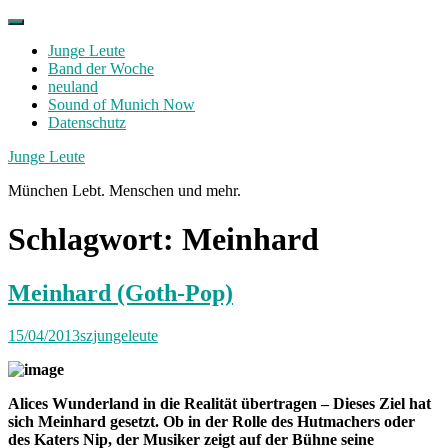
Skip
to
Junge Leute
content
Band der Woche
neuland
Sound of Munich Now
Datenschutz
Facebook
Twitter
Instagram
Junge Leute
München Lebt. Menschen und mehr.
Schlagwort:
Meinhard
Meinhard (Goth-Pop)
15/04/2013
szjungeleute
Alices Wunderland in die Realität übertragen – Dieses Ziel hat
sich Meinhard gesetzt. Ob in der Rolle des Hutmachers oder
des Katers Nip, der Musiker zeigt auf der Bühne seine