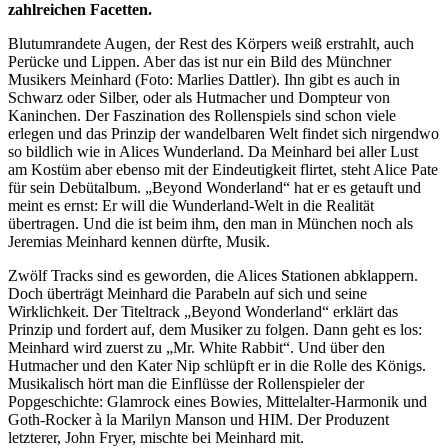
zahlreichen Facetten.
Blutumrandete Augen, der Rest des Körpers weiß erstrahlt, auch
Perücke und Lippen. Aber das ist nur ein Bild des Münchner
Musikers Meinhard (Foto: Marlies Dattler). Ihn gibt es auch in
Schwarz oder Silber, oder als Hutmacher und Dompteur von
Kaninchen. Der Faszination des Rollenspiels sind schon viele
erlegen und das Prinzip der wandelbaren Welt findet sich nirgendwo
so bildlich wie in Alices Wunderland. Da Meinhard bei aller Lust
am Kostüm aber ebenso mit der Eindeutigkeit flirtet, steht Alice Pate
für sein Debütalbum. „Beyond Wonderland“ hat er es getauft und
meint es ernst: Er will die Wunderland-Welt in die Realität
übertragen. Und die ist beim ihm, den man in München noch als
Jeremias Meinhard kennen dürfte, Musik.
Zwölf Tracks sind es geworden, die Alices Stationen abklappern.
Doch überträgt Meinhard die Parabeln auf sich und seine
Wirklichkeit. Der Titeltrack „Beyond Wonderland“ erklärt das
Prinzip und fordert auf, dem Musiker zu folgen. Dann geht es los:
Meinhard wird zuerst zu „Mr. White Rabbit“. Und über den
Hutmacher und den Kater Nip schlüpft er in die Rolle des Königs.
Musikalisch hört man die Einflüsse der Rollenspieler der
Popgeschichte: Glamrock eines Bowies, Mittelalter-Harmonik und
Goth-Rocker à la Marilyn Manson und HIM. Der Produzent
letzterer, John Fryer, mischte bei Meinhard mit.