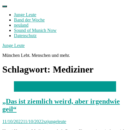
Skip
to
Junge Leute
content
Band der Woche
neuland
Sound of Munich Now
Datenschutz
Facebook
Twitter
Instagram
Junge Leute
München Lebt. Menschen und mehr.
Schlagwort:
Mediziner
Foto: Florian Peljak
„Das ist ziemlich weird, aber irgendwie
geil“
11/10/2022
11/10/2022
szjungeleute