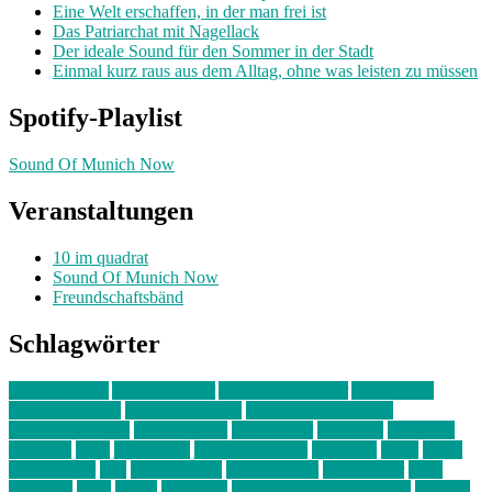
Eine Welt erschaffen, in der man frei ist
Das Patriarchat mit Nagellack
Der ideale Sound für den Sommer in der Stadt
Einmal kurz raus aus dem Alltag, ohne was leisten zu müssen
Spotify-Playlist
Sound Of Munich Now
Veranstaltungen
10 im quadrat
Sound Of Munich Now
Freundschaftsbänd
Schlagwörter
10 im Quadrat
Amelie Völker
Anastasia Trenkler
Ausstellung
bahnwärter thiel
Band der Woche
Bei Krause zu Hause
Beziehungsweise
ein abend mit
farbenladen
feierwerk
fotografie
Hip-Hop
indie
junge leute
junges münchen
Kolumne
kunst
Liebe
Lisi Wasmer
lmu
lost weekend
Louis Seibert
Max Fluder
mein
münchen
milla
musik
München
Münchens junge Kreative
neuland