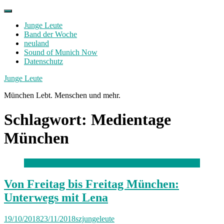
Skip
to
Junge Leute
content
Band der Woche
neuland
Sound of Munich Now
Datenschutz
Facebook
Twitter
Instagram
Junge Leute
München Lebt. Menschen und mehr.
Schlagwort:
Medientage
München
Von Freitag bis Freitag München:
Unterwegs mit Lena
19/10/2018
23/11/2018
szjungeleute