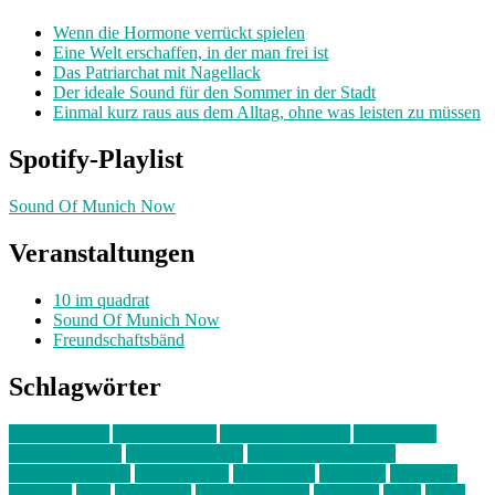
Wenn die Hormone verrückt spielen
Eine Welt erschaffen, in der man frei ist
Das Patriarchat mit Nagellack
Der ideale Sound für den Sommer in der Stadt
Einmal kurz raus aus dem Alltag, ohne was leisten zu müssen
Spotify-Playlist
Sound Of Munich Now
Veranstaltungen
10 im quadrat
Sound Of Munich Now
Freundschaftsbänd
Schlagwörter
10 im Quadrat
Amelie Völker
Anastasia Trenkler
Ausstellung
bahnwärter thiel
Band der Woche
Bei Krause zu Hause
Beziehungsweise
ein abend mit
farbenladen
feierwerk
fotografie
Hip-Hop
indie
junge leute
junges münchen
Kolumne
kunst
Liebe