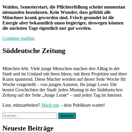
Wahlen, Semesterstart, die Pflichterfüllung scheint momentan
niemanden loszulassen. Kein Wunder, dass gefühlt alle
Münchner krank geworden sind. Frisch gesundet ist die
Energie aber bekanntlich umso begieriger, deswegen können
die nächsten Tage eigentlich nur gut werden.
„Von
Continue reading
Freitag
bis
Süddeutsche Zeitung
Freitag
München:
Unterwegs
München lebt. Viele junge Menschen machen den Alltag in der
mit
Stadt und im Umland mit ihren Ideen, mit ihren Projekten und ihrer
Lena“
Kunst spannend. Diese Macher werden auf dieser Seite Woche für
Woche vorgestellt – von jungen Autoren, für junge Leser. Die
besten Geschichten der Stadt: jeden Montag in der
Süddeutschen
Zeitung
auf der Seite „Junge Leute“ – und jeden Tag im Internet.
Lust, mitzuarbeiten?
Mach mit
– dein Publikum wartet!
Suchen
nach:
Neueste Beiträge