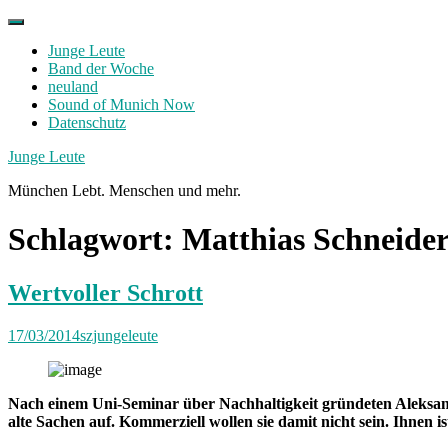
Skip
to
Junge Leute
content
Band der Woche
neuland
Sound of Munich Now
Datenschutz
Facebook
Twitter
Instagram
Junge Leute
München Lebt. Menschen und mehr.
Schlagwort:
Matthias Schneide
Wertvoller Schrott
17/03/2014
szjungeleute
Nach einem Uni-Seminar über Nachhaltigkeit gründeten Aleksand
alte Sachen auf. Kommerziell wollen sie damit nicht sein. Ihnen 