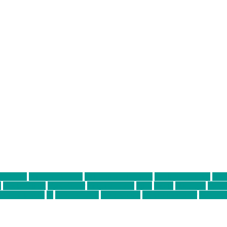
ter thiel
Band der Woche
Bei Krause zu Hause
Beziehungsweise
ein 
d
Louis Seibert
Max Fluder
mein münchen
milla
musik
München
Münch
usanne krause
sz
sz junge leute
szjungeleute
theresa parstorfer
Von Frei