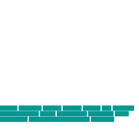
abend mit
farbenladen
feierwerk
fotografie
Hip-Hop
indie
junge leute
ens junge Kreative
neuland
ornella cosenza
Partnerschaft
Philipp
tag bis Freitag
von freitag bis freitag münchen
Zeichen der