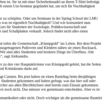
t. Sie ist mit einer Sicherheitsnadel an ihrem T-Shirt befestigt.
h einem Uni-Seminar gegründet hat, um sich für Nachhaltigkeit
ate zu schöpfen. Oder um Seminare in der Spring School der LMU
h was ist eigentlich Nachhaltigkeit? Und wie konsumiert man
urs für Studenten der Soziologie, Politikwissenschaft und
 Schallplatten verkauft. Jedoch findet nicht alles einen
und rufen die Gemeinschaft „Klumpgold“ ins Leben. Bei dem Projekt
ausgetragenen Pullovern und Kleidern nähen sie einen Rucksack.
Wir sind alles Studenten und besitzen Dinge im Überfluss. Alte
“, sagt Aleksandra.
r zu den vier Hauptaktivisten von Klumpgold gehört, hat die Seiten
 und Krimskrams darin auf.
Carmen. Bis jetzt haben sie einen Basteltag beim diesjährigen
en Studenten gekommen und haben gefragt, was das hier soll oder
echer aus alten Blechbüchsen sind bereits zum Einsatz gekommen.
wir noch nicht. Das müssen wir gemeinsam entscheiden. Aber es ist
matrikuliert oder nicht. Doch wichtiger als die gemeinsame Bastelei