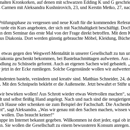
ten Kronkorken, auf denen mit schwarzen Edding K und G geschrieben is
 Carmen mit Aleksandra Kushnirovich, 23, und Kerstin Metko, 27, nac
 Prüfungsphase zu vergessen und neue Kraft für die kommenden Refer
rde ein Kurs angeboten, der sich mit Nachhaltigkeit beschäftigt. Doc
n dem Seminar das erste Mal von der Frage direkt betroffen. Mit dem K
iakonia. Dort werden günstig gebrauchte Möbel, Kleidung, Bücher und
 etwas gegen den Wegwerf-Mentalität in unserer Gesellschaft zu tun 
Diakonia geschenkt bekommen, bei Bastelnachmittagen aufwerten. Aus 
ndlung zu Schüsseln geformt. Auch an eigenen Sachen wird gebastelt. „
 jetzt in der Ecke rumliegen. Solche Gegenstände wollen wir aufwerten
nten basteln, verändern und kreativ sind. Matthias Schneider, 24, de
 Mit den Schnipseln beklebt er die Außenseite. Jetzt bewahrt er Stifte
bewirken wollen! Aus Schrott wieder etwas Wertvollen machen“, sagt 
lt und selbst fleißig Hand angelegt. Nach und nach sind die neugierig
ch Hause oder schenken sie zum Beispiel der Fachschaft. Die Aschenb
cht“, sagt Aleksandra. „Was wir genau mit den Sachen machen, wissen 
 wollen. Das braucht keiner!“
pe im Internet bekannt gegeben. Willkommen ist dort jeder, egal ob im
eln. Sie wollen die Gesellschaft zu einem bewussteren Konsum anregen.