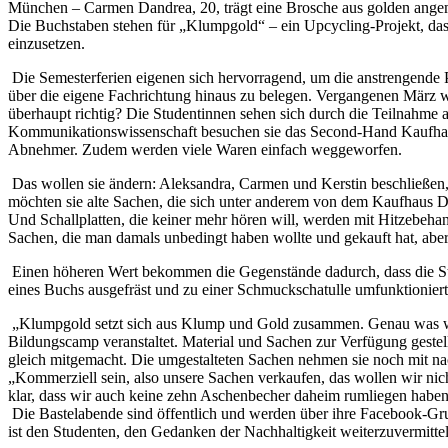
München – Carmen Dandrea, 20, trägt eine Brosche aus golden angemal
Die Buchstaben stehen für „Klumpgold“ – ein Upcycling-Projekt, das
einzusetzen.
Die Semesterferien eigenen sich hervorragend, um die anstrengende
über die eigene Fachrichtung hinaus zu belegen. Vergangenen März wu
überhaupt richtig? Die Studentinnen sehen sich durch die Teilnahme a
Kommunikationswissenschaft besuchen sie das Second-Hand Kaufhaus D
Abnehmer. Zudem werden viele Waren einfach weggeworfen.
Das wollen sie ändern: Aleksandra, Carmen und Kerstin beschließen,
möchten sie alte Sachen, die sich unter anderem von dem Kaufhaus 
Und Schallplatten, die keiner mehr hören will, werden mit Hitzebeha
Sachen, die man damals unbedingt haben wollte und gekauft hat, aber
Einen höheren Wert bekommen die Gegenstände dadurch, dass die Stude
eines Buchs ausgefräst und zu einer Schmuckschatulle umfunktioniert.
„Klumpgold setzt sich aus Klump und Gold zusammen. Genau was wir 
Bildungscamp veranstaltet. Material und Sachen zur Verfügung gestel
gleich mitgemacht. Die umgestalteten Sachen nehmen sie noch mit na
„Kommerziell sein, also unsere Sachen verkaufen, das wollen wir ni
klar, dass wir auch keine zehn Aschenbecher daheim rumliegen haben
Die Bastelabende sind öffentlich und werden über ihre Facebook-Grup
ist den Studenten, den Gedanken der Nachhaltigkeit weiterzuvermitt