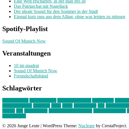
Eine Welt erschaffen, in der man frei ist
Das Patriarchat mit Nagellack
Der ideale Sound für den Sommer in der Stadt
Einmal kurz raus aus dem Alltag, ohne was leisten zu müssen
Spotify-Playlist
Sound Of Munich Now
Veranstaltungen
10 im quadrat
Sound Of Munich Now
Freundschaftsbänd
Schlagwörter
10 im Quadrat
Amelie Völker
Anastasia Trenkler
Ausstellung
bahnwär
junges münchen
Kolumne
kunst
Liebe
Lisi Wasmer
lmu
lost weeken
Kreiter
pop
Rita Argauer
Sound Of Munich Now
Stefanie Witterauf
s
Freundschaft
© 2026 Junge Leute
|
WordPress Theme:
Nucleare
by CrestaProject.