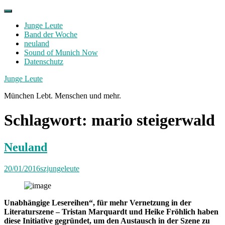
Skip
to
Junge Leute
content
Band der Woche
neuland
Sound of Munich Now
Datenschutz
Facebook
Twitter
Instagram
Junge Leute
München Lebt. Menschen und mehr.
Schlagwort:
mario steigerwald
Neuland
20/01/2016
szjungeleute
Unabhängige Lesereihen“, für mehr Vernetzung in der
Literaturszene –
Tristan Marquardt
und
Heike Fröhlich
haben
diese Initiative gegründet, um den Austausch in der Szene zu