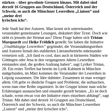
stärken – über gewohnte Grenzen hinaus. Mit dabei sind
derzeit 16 Gruppen aus Deutschland, Österreich und der
Schweiz, so auch die Münchner Lesereihen „Liaison“ und
„meine drei
lyrischen ichs“.
Jede Stadt hat ihre Autoren. Man kennt sich untereinander,
veranstaltet gemeinsame Lesungen, diskutiert über Texte. Doch wie
sieht es jenseits der Heimat aus? Diese Frage haben sich
Tristan
Marquardt
und
Heike Fröhlich
gestellt: Sie haben die Initiative
„Unabhängige Lesereihen“
gegründet, die Veranstaltungsreihen
und Autoren fernab des etablierten Literaturbetriebs miteinander
vernetzen soll. „Ich fand es cool, dass auch in kleineren Städten wie
Göttingen oder Jena in den vergangenen Jahren Lesereihen
entstanden sind, die großen Andrang haben“, sagt Lyriker Tristan,
28. Ein erstes Treffen hat bereits im Lyrik Kabinett in München
stattgefunden, im März kommen die Veranstalter der Lesereihen in
Leipzig zusammen. Die Idee dahinter: Zusammen ist man weniger
allein. Oft gebe es ähnliche Fragen und Probleme, die auftauchen,
wenn man eine Reihe organisiert. In der Gruppe könne man solche
Erfahrungen austauschen und einander gezielt beraten. „Es ist doch
schade, wenn etwas von der Initiative eines einzelnen abhängt“, sagt
Tristan. Mit dabei sind derzeit 16 Gruppen aus Deutschland,
Österreich und der Schweiz, so auch die Münchner Lesereihen
„Liaison“ und „meine drei lyrischen ichs“.