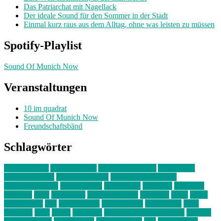
Das Patriarchat mit Nagellack
Der ideale Sound für den Sommer in der Stadt
Einmal kurz raus aus dem Alltag, ohne was leisten zu müssen
Spotify-Playlist
Sound Of Munich Now
Veranstaltungen
10 im quadrat
Sound Of Munich Now
Freundschaftsbänd
Schlagwörter
10 im Quadrat
Amelie Völker
Anastasia Trenkler
Ausstellung
bahnwärter thiel
Band der Woche
Bei Krause zu Hause
Beziehungsweise
ein abend mit
farbenladen
feierwerk
fotografie
Hip-Hop
indie
junge leute
junges münchen
Kolumne
kunst
Liebe
Lisi Wasmer
lmu
lost weekend
Louis Seibert
Max Fluder
mein
münchen
milla
musik
München
Münchens junge Kreative
neuland