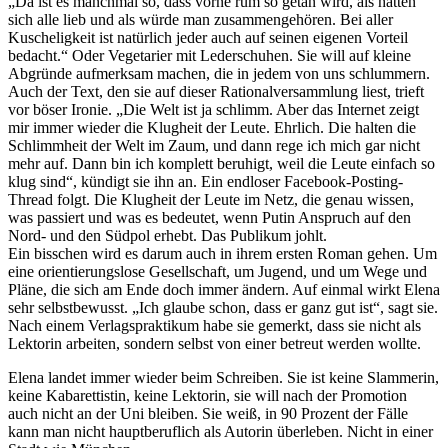
„Da ist es manchmal so, dass vorne rum so getan wird, als hätten
sich alle lieb und als würde man zusammengehören. Bei aller
Kuscheligkeit ist natürlich jeder auch auf seinen eigenen Vorteil
bedacht.“ Oder Vegetarier mit Lederschuhen. Sie will auf kleine
Abgründe aufmerksam machen, die in jedem von uns schlummern.
Auch der Text, den sie auf dieser Rationalversammlung liest, trieft
vor böser Ironie. „Die Welt ist ja schlimm. Aber das Internet zeigt
mir immer wieder die Klugheit der Leute. Ehrlich. Die halten die
Schlimmheit der Welt im Zaum, und dann rege ich mich gar nicht
mehr auf. Dann bin ich komplett beruhigt, weil die Leute einfach so
klug sind“, kündigt sie ihn an. Ein endloser Facebook-Posting-
Thread folgt. Die Klugheit der Leute im Netz, die genau wissen,
was passiert und was es bedeutet, wenn Putin Anspruch auf den
Nord- und den Südpol erhebt. Das Publikum johlt.
Ein bisschen wird es darum auch in ihrem ersten Roman gehen. Um
eine orientierungslose Gesellschaft, um Jugend, und um Wege und
Pläne, die sich am Ende doch immer ändern. Auf einmal wirkt Elena
sehr selbstbewusst. „Ich glaube schon, dass er ganz gut ist“, sagt sie.
Nach einem Verlagspraktikum habe sie gemerkt, dass sie nicht als
Lektorin arbeiten, sondern selbst von einer betreut werden wollte.
Elena landet immer wieder beim Schreiben. Sie ist keine Slammerin,
keine Kabarettistin, keine Lektorin, sie will nach der Promotion
auch nicht an der Uni bleiben. Sie weiß, in 90 Prozent der Fälle
kann man nicht hauptberuflich als Autorin überleben. Nicht in einer