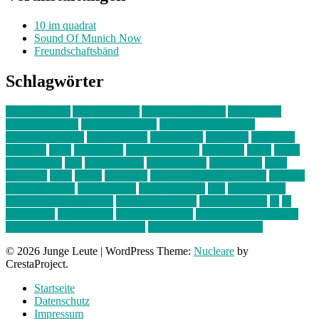
10 im quadrat
Sound Of Munich Now
Freundschaftsbänd
Schlagwörter
10 im Quadrat
Amelie Völker
Anastasia Trenkler
Ausstellung
bahnwärter thiel
Band der Woche
Bei Krause zu Hause
Beziehungsweise
ein abend mit
farbenladen
feierwerk
fotografie
Hip-Hop
indie
junge leute
junges münchen
Kolumne
kunst
Liebe
Lisi Wasmer
lmu
lost weekend
Louis Seibert
Max Fluder
mein
münchen
milla
musik
München
Münchens junge Kreative
neuland
ornella cosenza
Partnerschaft
Philipp Kreiter
pop
Rita Argauer
Sound Of Munich Now
Stefanie Witterauf
susanne krause
sz
sz
junge leute
szjungeleute
theresa parstorfer
Von Freitag bis Freitag
von freitag bis freitag münchen
Zeichen der Freundschaft
© 2026 Junge Leute
|
WordPress Theme:
Nucleare
by
CrestaProject.
Startseite
Datenschutz
Impressum