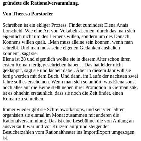
gründete die Rationalversammlung.
Von Theresa Parstorfer
Schreiben ist ein ekliger Prozess. Findet zumindest Elena Anais
Lorscheid. Wie eine Art von Vokabeln-Lernen, durch das man sich
eigentlich nicht um des Lernens willen, sondern um des Danach-
Könnens willen quält. „Man muss alleine sein können, wenn man
schreibt. Und man muss seine eigenen Gedanken aushalten
können“, sagt sie.
Elena ist 28 und eigentlich wollte sie in diesem Alter schon ihren
ersten Roman fertig geschrieben haben. „Das hat leider nicht
geklappt“, sagt sie und lächelt dabei. Aber in diesem Jahr will sie
fertig werden mit dem Buch. Und dann, im Laufe der nächsten zwei
Jahre soll es erscheinen. Wenn man sich so anhört, was Elena sonst
noch alles auf die Beine stellt neben ihrer Promotion in Germanistik,
ist es ohnehin erstaunlich, dass sie noch die Zeit findet, einen
Roman zu schreiben.
Immer wieder gibt sie Schreibworkshops, und seit vier Jahren
organisiert sie einmal im Monat zusammen mit anderen die
Rationalversammlung. Das ist eine Lesebühne, die von Anfang an
ausverkauft war und vor Kurzem aufgrund steigender
Besucherzahlen vom Rationaltheater ins ImportExport umgezogen
ist.