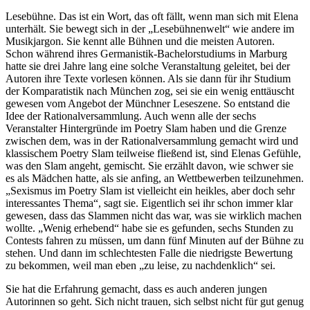
Lesebühne. Das ist ein Wort, das oft fällt, wenn man sich mit Elena
unterhält. Sie bewegt sich in der „Lesebühnenwelt“ wie andere im
Musikjargon. Sie kennt alle Bühnen und die meisten Autoren.
Schon während ihres Germanistik-Bachelorstudiums in Marburg
hatte sie drei Jahre lang eine solche Veranstaltung geleitet, bei der
Autoren ihre Texte vorlesen können. Als sie dann für ihr Studium
der Komparatistik nach München zog, sei sie ein wenig enttäuscht
gewesen vom Angebot der Münchner Leseszene. So entstand die
Idee der Rationalversammlung. Auch wenn alle der sechs
Veranstalter Hintergründe im Poetry Slam haben und die Grenze
zwischen dem, was in der Rationalversammlung gemacht wird und
klassischem Poetry Slam teilweise fließend ist, sind Elenas Gefühle,
was den Slam angeht, gemischt. Sie erzählt davon, wie schwer sie
es als Mädchen hatte, als sie anfing, an Wettbewerben teilzunehmen.
„Sexismus im Poetry Slam ist vielleicht ein heikles, aber doch sehr
interessantes Thema“, sagt sie. Eigentlich sei ihr schon immer klar
gewesen, dass das Slammen nicht das war, was sie wirklich machen
wollte. „Wenig erhebend“ habe sie es gefunden, sechs Stunden zu
Contests fahren zu müssen, um dann fünf Minuten auf der Bühne zu
stehen. Und dann im schlechtesten Falle die niedrigste Bewertung
zu bekommen, weil man eben „zu leise, zu nachdenklich“ sei.
Sie hat die Erfahrung gemacht, dass es auch anderen jungen
Autorinnen so geht. Sich nicht trauen, sich selbst nicht für gut genug