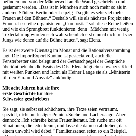
befinden und von der Männerwelt an die Wand geschrieben und
geslammt werden. „Das ist in München auch noch mehr so als in
anderen Städten. Berlin oder Leipzig. Da gibt es sehr viel mehr
Frauen auf den Bühnen.“ Deshalb will sie als nächstes Projekt eine
Frauen-Lesereihe organisieren. „Composita“ soll diese Reihe heißen
und wie ein Sprungbrett funktionieren, denn „Mädchen mit wenig
Texterfahrung würden sich wahrscheinlich erst einmal nicht mit vier
Jungs wie denen auf die Bühne trauen“, sagt Elena.
Es ist der zweite Dienstag im Monat und die Rationalversammlung
tagt. Die ImportExport Kantine ist gesteckt voll, auch die
Fensterbretter sind belegt und der Geräuschpegel der Gespräche
übertönt beinahe die Beats des DJs. Elena trägt ein schwarzes Kleid
mit weißen Punkten und lacht, als Heiner Lange sie als „Ministerin
für den Ein- und Aussatz“ ankündigt.
Mit acht Jahren hat sie ihre
erste Geschichte für ihre
Schwester geschrieben
Sie sagt, sie selbst sei schüchtern, ihre Texte seien verträumt,
speziell, nicht auf lustiger Pointen-Suche und Lacher-Jagd. Aber
dennoch: „Ich schreibe keine Frauenliteratur. Ich suche mir oft
Situationen, die jeder kennt, und lasse die dann so abdrehen, dass
einem unwohl wird dabei.“ Familienszenen seien so ein Beispiel.