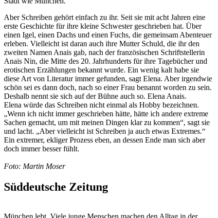
Stadt wie München.
Aber Schreiben gehört einfach zu ihr. Seit sie mit acht Jahren eine
erste Geschichte für ihre kleine Schwester geschrieben hat. Über
einen Igel, einen Dachs und einen Fuchs, die gemeinsam Abenteuer
erleben. Vielleicht ist daran auch ihre Mutter Schuld, die ihr den
zweiten Namen Anais gab, nach der französischen Schriftstellerin
Anais Nin, die Mitte des 20. Jahrhunderts für ihre Tagebücher und
erotischen Erzählungen bekannt wurde. Ein wenig kalt habe sie
diese Art von Literatur immer gefunden, sagt Elena. Aber irgendwie
schön sei es dann doch, nach so einer Frau benannt worden zu sein.
Deshalb nennt sie sich auf der Bühne auch so. Elena Anais.
Elena würde das Schreiben nicht einmal als Hobby bezeichnen.
„Wenn ich nicht immer geschrieben hätte, hätte ich andere extreme
Sachen gemacht, um mit meinen Dingen klar zu kommen“, sagt sie
und lacht. „Aber vielleicht ist Schreiben ja auch etwas Extremes.“
Ein extremer, ekliger Prozess eben, an dessen Ende man sich aber
doch immer besser fühlt.
Foto: Martin Moser
Süddeutsche Zeitung
München lebt. Viele junge Menschen machen den Alltag in der