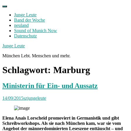
Skip
to
Junge Leute
content
Band der Woche
neuland
Sound of Munich Now
Datenschutz
Facebook
Twitter
Instagram
Junge Leute
München Lebt. Menschen und mehr.
Schlagwort:
Marburg
Ministerin für Ein- und Aussatz
14/09/2015
szjungeleute
Elena Anais Lorscheid promoviert in Germanistik und gibt
Schreibworkshops. Als sie nach München kam, war sie vom
Angebot der männerdominierten Leseszene enttäuscht – und