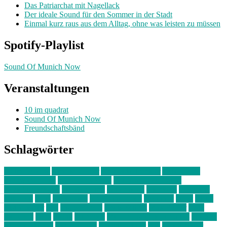
Das Patriarchat mit Nagellack
Der ideale Sound für den Sommer in der Stadt
Einmal kurz raus aus dem Alltag, ohne was leisten zu müssen
Spotify-Playlist
Sound Of Munich Now
Veranstaltungen
10 im quadrat
Sound Of Munich Now
Freundschaftsbänd
Schlagwörter
10 im Quadrat
Amelie Völker
Anastasia Trenkler
Ausstellung
bahnwärter thiel
Band der Woche
Bei Krause zu Hause
Beziehungsweise
ein abend mit
farbenladen
feierwerk
fotografie
Hip-Hop
indie
junge leute
junges münchen
Kolumne
kunst
Liebe
Lisi Wasmer
lmu
lost weekend
Louis Seibert
Max Fluder
mein
münchen
milla
musik
München
Münchens junge Kreative
neuland
ornella cosenza
Partnerschaft
Philipp Kreiter
pop
Rita Argauer