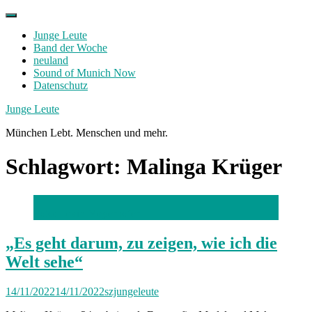
Skip
to
Junge Leute
content
Band der Woche
neuland
Sound of Munich Now
Datenschutz
Facebook
Twitter
Instagram
Junge Leute
München Lebt. Menschen und mehr.
Schlagwort:
Malinga Krüger
Foto: Levin Meyerhofer
„Es geht darum, zu zeigen, wie ich die
Welt sehe“
14/11/2022
14/11/2022
szjungeleute