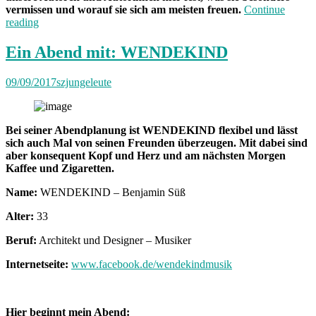
vermissen und worauf sie sich am meisten freuen.
Continue
„Die
reading
Suche
nach
Ein Abend mit: WENDEKIND
dem
Rausch“
09/09/2017
szjungeleute
Bei seiner Abendplanung ist WENDEKIND flexibel und lässt
sich auch Mal von seinen Freunden überzeugen. Mit dabei sind
aber konsequent Kopf und Herz und am nächsten Morgen
Kaffee und Zigaretten.
Name:
WENDEKIND – Benjamin Süß
Alter:
33
Beruf:
Architekt und Designer – Musiker
Internetseite:
www.facebook.de/wendekindmusik
Hier beginnt mein Abend: