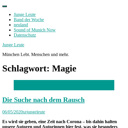
Skip
to
Junge Leute
content
Band der Woche
neuland
Sound of Munich Now
Datenschutz
Facebook
Twitter
Instagram
Junge Leute
München Lebt. Menschen und mehr.
Schlagwort:
Magie
Lena Bammert
Die Suche nach dem Rausch
06/05/2020
szjungeleute
Es wird sie geben, eine Zeit nach Corona – bis dahin halten
unsere Autoren und Autorinnen hier fest, was sie besonders