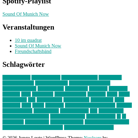
Spotify-Playlist
Sound Of Munich Now
Veranstaltungen
10 im quadrat
Sound Of Munich Now
Freundschaftsbänd
Schlagwörter
10 im Quadrat
Amelie Völker
Anastasia Trenkler
Ausstellung
bahnwärter thiel
Band der Woche
Bei Krause zu Hause
Beziehungsweise
ein abend mit
farbenladen
feierwerk
fotografie
Hip-Hop
indie
junge leute
junges münchen
Kolumne
kunst
Liebe
Lisi Wasmer
lmu
lost weekend
Louis Seibert
Max Fluder
mein
münchen
milla
musik
München
Münchens junge Kreative
neuland
ornella cosenza
Partnerschaft
Philipp Kreiter
pop
Rita Argauer
Sound Of Munich Now
Stefanie Witterauf
susanne krause
sz
sz
junge leute
szjungeleute
theresa parstorfer
Von Freitag bis Freitag
von freitag bis freitag münchen
Zeichen der Freundschaft
© 2026 Junge Leute
|
WordPress Theme:
Nucleare
by