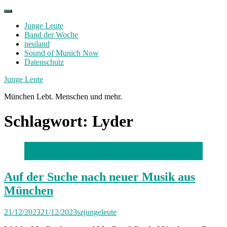
Skip
to
Junge Leute
content
Band der Woche
neuland
Sound of Munich Now
Datenschutz
Facebook
Twitter
Instagram
Junge Leute
München Lebt. Menschen und mehr.
Schlagwort:
Lyder
Foto: Florian Peljak
Auf der Suche nach neuer Musik aus
München
21/12/2023
21/12/2023
szjungeleute