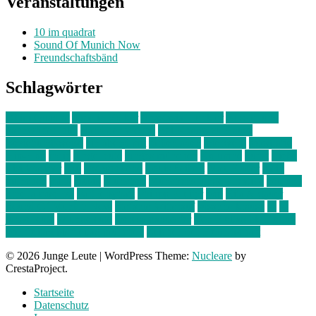
Veranstaltungen
10 im quadrat
Sound Of Munich Now
Freundschaftsbänd
Schlagwörter
10 im Quadrat
Amelie Völker
Anastasia Trenkler
Ausstellung
bahnwärter thiel
Band der Woche
Bei Krause zu Hause
Beziehungsweise
ein abend mit
farbenladen
feierwerk
fotografie
Hip-Hop
indie
junge leute
junges münchen
Kolumne
kunst
Liebe
Lisi Wasmer
lmu
lost weekend
Louis Seibert
Max Fluder
mein
münchen
milla
musik
München
Münchens junge Kreative
neuland
ornella cosenza
Partnerschaft
Philipp Kreiter
pop
Rita Argauer
Sound Of Munich Now
Stefanie Witterauf
susanne krause
sz
sz
junge leute
szjungeleute
theresa parstorfer
Von Freitag bis Freitag
von freitag bis freitag münchen
Zeichen der Freundschaft
© 2026 Junge Leute
|
WordPress Theme:
Nucleare
by
CrestaProject.
Startseite
Datenschutz