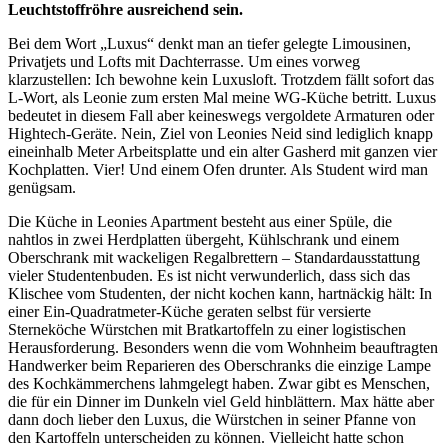
Leuchtstoffröhre ausreichend sein.
Bei dem Wort „Luxus“ denkt man an tiefer gelegte Limousinen,
Privatjets und Lofts mit Dachterrasse. Um eines vorweg
klarzustellen: Ich bewohne kein Luxusloft. Trotzdem fällt sofort das
L-Wort, als Leonie zum ersten Mal meine WG-Küche betritt. Luxus
bedeutet in diesem Fall aber keineswegs vergoldete Armaturen oder
Hightech-Geräte. Nein, Ziel von Leonies Neid sind lediglich knapp
eineinhalb Meter Arbeitsplatte und ein alter Gasherd mit ganzen vier
Kochplatten. Vier! Und einem Ofen drunter. Als Student wird man
genügsam.
Die Küche in Leonies Apartment besteht aus einer Spüle, die
nahtlos in zwei Herdplatten übergeht, Kühlschrank und einem
Oberschrank mit wackeligen Regalbrettern – Standardausstattung
vieler Studentenbuden. Es ist nicht verwunderlich, dass sich das
Klischee vom Studenten, der nicht kochen kann, hartnäckig hält: In
einer Ein-Quadratmeter-Küche geraten selbst für versierte
Sterneköche Würstchen mit Bratkartoffeln zu einer logistischen
Herausforderung. Besonders wenn die vom Wohnheim beauftragten
Handwerker beim Reparieren des Oberschranks die einzige Lampe
des Kochkämmerchens lahmgelegt haben. Zwar gibt es Menschen,
die für ein Dinner im Dunkeln viel Geld hinblättern. Max hätte aber
dann doch lieber den Luxus, die Würstchen in seiner Pfanne von
den Kartoffeln unterscheiden zu können. Vielleicht hatte schon