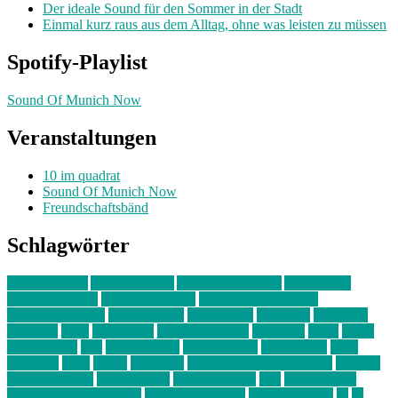
Der ideale Sound für den Sommer in der Stadt
Einmal kurz raus aus dem Alltag, ohne was leisten zu müssen
Spotify-Playlist
Sound Of Munich Now
Veranstaltungen
10 im quadrat
Sound Of Munich Now
Freundschaftsbänd
Schlagwörter
10 im Quadrat
Amelie Völker
Anastasia Trenkler
Ausstellung
bahnwärter thiel
Band der Woche
Bei Krause zu Hause
Beziehungsweise
ein abend mit
farbenladen
feierwerk
fotografie
Hip-Hop
indie
junge leute
junges münchen
Kolumne
kunst
Liebe
Lisi Wasmer
lmu
lost weekend
Louis Seibert
Max Fluder
mein
münchen
milla
musik
München
Münchens junge Kreative
neuland
ornella cosenza
Partnerschaft
Philipp Kreiter
pop
Rita Argauer
Sound Of Munich Now
Stefanie Witterauf
susanne krause
sz
sz