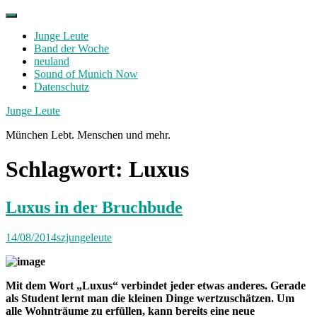
Skip
to
Junge Leute
content
Band der Woche
neuland
Sound of Munich Now
Datenschutz
Facebook
Twitter
Instagram
Junge Leute
München Lebt. Menschen und mehr.
Schlagwort:
Luxus
Luxus in der Bruchbude
14/08/2014
szjungeleute
Mit dem Wort „Luxus“ verbindet jeder etwas anderes. Gerade
als Student lernt man die kleinen Dinge wertzuschätzen. Um
alle Wohnträume zu erfüllen, kann bereits eine neue