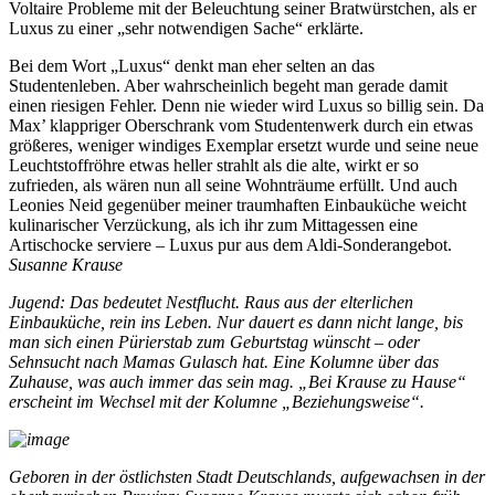
Voltaire Probleme mit der Beleuchtung seiner Bratwürstchen, als er
Luxus zu einer „sehr notwendigen Sache“ erklärte.
Bei dem Wort „Luxus“ denkt man eher selten an das
Studentenleben. Aber wahrscheinlich begeht man gerade damit
einen riesigen Fehler. Denn nie wieder wird Luxus so billig sein. Da
Max’ klappriger Oberschrank vom Studentenwerk durch ein etwas
größeres, weniger windiges Exemplar ersetzt wurde und seine neue
Leuchtstoffröhre etwas heller strahlt als die alte, wirkt er so
zufrieden, als wären nun all seine Wohnträume erfüllt. Und auch
Leonies Neid gegenüber meiner traumhaften Einbauküche weicht
kulinarischer Verzückung, als ich ihr zum Mittagessen eine
Artischocke serviere – Luxus pur aus dem Aldi-Sonderangebot.
Susanne Krause
Jugend: Das bedeutet Nestflucht. Raus aus der elterlichen
Einbauküche, rein ins Leben. Nur dauert es dann nicht lange, bis
man sich einen Pürierstab zum Geburtstag wünscht – oder
Sehnsucht nach Mamas Gulasch hat. Eine Kolumne über das
Zuhause, was auch immer das sein mag. „Bei Krause zu Hause“
erscheint im Wechsel mit der Kolumne „Beziehungsweise“.
Geboren in der östlichsten Stadt Deutschlands, aufgewachsen in der