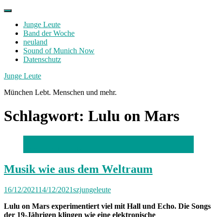
Skip
to
Junge Leute
content
Band der Woche
neuland
Sound of Munich Now
Datenschutz
Facebook
Twitter
Instagram
Junge Leute
München Lebt. Menschen und mehr.
Schlagwort:
Lulu on Mars
Foto: Leonie Wessel
Musik wie aus dem Weltraum
16/12/2021
14/12/2021
szjungeleute
Lulu on Mars experimentiert viel mit Hall und Echo. Die Songs
der 19-Jährigen klingen wie eine elektronische