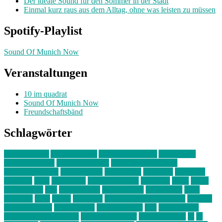
Der ideale Sound für den Sommer in der Stadt
Einmal kurz raus aus dem Alltag, ohne was leisten zu müssen
Spotify-Playlist
Sound Of Munich Now
Veranstaltungen
10 im quadrat
Sound Of Munich Now
Freundschaftsbänd
Schlagwörter
10 im Quadrat
Amelie Völker
Anastasia Trenkler
Ausstellung
bahnwärter thiel
Band der Woche
Bei Krause zu Hause
Beziehungsweise
ein abend mit
farbenladen
feierwerk
fotografie
Hip-Hop
indie
junge leute
junges münchen
Kolumne
kunst
Liebe
Lisi Wasmer
lmu
lost weekend
Louis Seibert
Max Fluder
mein
münchen
milla
musik
München
Münchens junge Kreative
neuland
ornella cosenza
Partnerschaft
Philipp Kreiter
pop
Rita Argauer
Sound Of Munich Now
Stefanie Witterauf
susanne krause
sz
sz