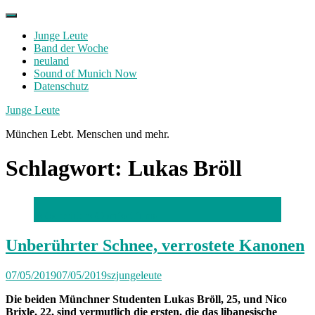
Skip
to
Junge Leute
content
Band der Woche
neuland
Sound of Munich Now
Datenschutz
Facebook
Twitter
Instagram
Junge Leute
München Lebt. Menschen und mehr.
Schlagwort:
Lukas Bröll
Fotocredit: noComfort.films
Unberührter Schnee, verrostete Kanonen
07/05/2019
07/05/2019
szjungeleute
Die beiden Münchner Studenten Lukas Bröll, 25, und Nico
Brixle, 22, sind vermutlich die ersten,
die das libanesische