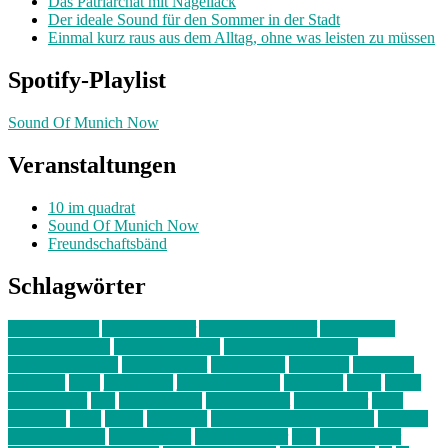
Das Patriarchat mit Nagellack
Der ideale Sound für den Sommer in der Stadt
Einmal kurz raus aus dem Alltag, ohne was leisten zu müssen
Spotify-Playlist
Sound Of Munich Now
Veranstaltungen
10 im quadrat
Sound Of Munich Now
Freundschaftsbänd
Schlagwörter
10 im Quadrat
Amelie Völker
Anastasia Trenkler
Ausstellung
bahnwärter thiel
Band der Woche
Bei Krause zu Hause
Beziehungsweise
ein abend mit
farbenladen
feierwerk
fotografie
Hip-Hop
indie
junge leute
junges münchen
Kolumne
kunst
Liebe
Lisi Wasmer
lmu
lost weekend
Louis Seibert
Max Fluder
mein
münchen
milla
musik
München
Münchens junge Kreative
neuland
ornella cosenza
Partnerschaft
Philipp Kreiter
pop
Rita Argauer