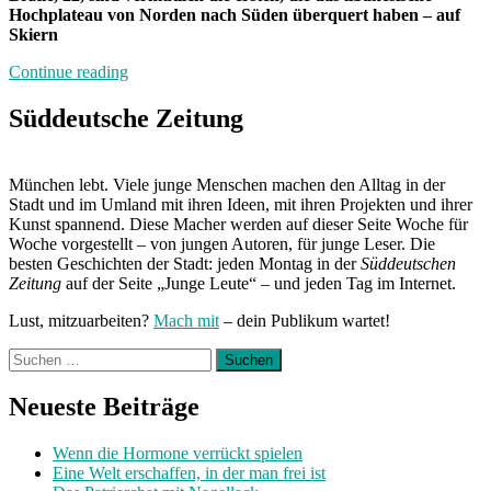
Hochplateau von Norden nach Süden überquert haben – auf
Skiern
„Unberührter
Continue reading
Schnee,
verrostete
Süddeutsche Zeitung
Kanonen“
München lebt. Viele junge Menschen machen den Alltag in der
Stadt und im Umland mit ihren Ideen, mit ihren Projekten und ihrer
Kunst spannend. Diese Macher werden auf dieser Seite Woche für
Woche vorgestellt – von jungen Autoren, für junge Leser. Die
besten Geschichten der Stadt: jeden Montag in der
Süddeutschen
Zeitung
auf der Seite „Junge Leute“ – und jeden Tag im Internet.
Lust, mitzuarbeiten?
Mach mit
– dein Publikum wartet!
Suchen
nach:
Neueste Beiträge
Wenn die Hormone verrückt spielen
Eine Welt erschaffen, in der man frei ist