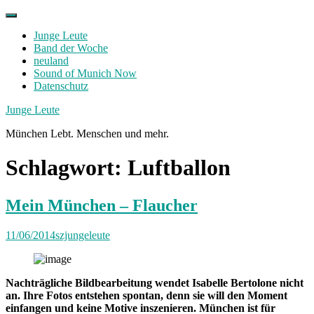
Skip
to
Junge Leute
content
Band der Woche
neuland
Sound of Munich Now
Datenschutz
Facebook
Twitter
Instagram
Junge Leute
München Lebt. Menschen und mehr.
Schlagwort:
Luftballon
Mein München – Flaucher
11/06/2014
szjungeleute
Nachträgliche Bildbearbeitung wendet Isabelle Bertolone nicht
an. Ihre Fotos entstehen spontan, denn sie will den Moment
einfangen und keine Motive inszenieren. München ist für