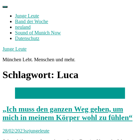
Skip
to
Junge Leute
content
Band der Woche
neuland
Sound of Munich Now
Datenschutz
Facebook
Twitter
Instagram
Junge Leute
München Lebt. Menschen und mehr.
Schlagwort:
Luca
Foto: Luisa Gaffga
„Ich muss den ganzen Weg gehen, um
mich in meinem Körper wohl zu fühlen“
28/02/2023
szjungeleute