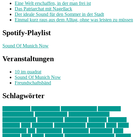
Eine Welt erschaffen, in der man frei ist
Das Patriarchat mit Nagellack
Der ideale Sound für den Sommer in der Stadt
Einmal kurz raus aus dem Alltag, ohne was leisten zu müssen
Spotify-Playlist
Sound Of Munich Now
Veranstaltungen
10 im quadrat
Sound Of Munich Now
Freundschaftsbänd
Schlagwörter
10 im Quadrat
Amelie Völker
Anastasia Trenkler
Ausstellung
bahnwärter thiel
Band der Woche
Bei Krause zu Hause
Beziehungsweise
ein abend mit
farbenladen
feierwerk
fotografie
Hip-Hop
indie
junge leute
junges münchen
Kolumne
kunst
Liebe
Lisi Wasmer
lmu
lost weekend
Louis Seibert
Max Fluder
mein
münchen
milla
musik
München
Münchens junge Kreative
neuland