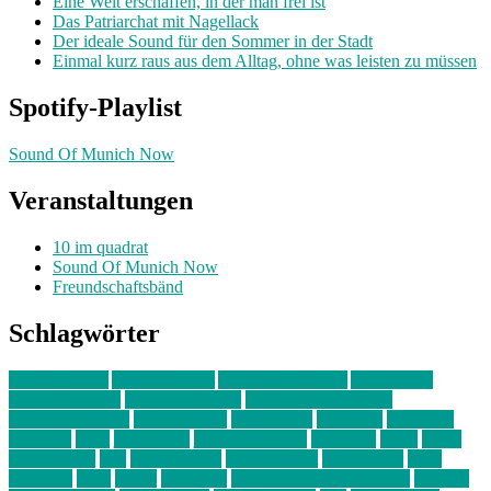
Eine Welt erschaffen, in der man frei ist
Das Patriarchat mit Nagellack
Der ideale Sound für den Sommer in der Stadt
Einmal kurz raus aus dem Alltag, ohne was leisten zu müssen
Spotify-Playlist
Sound Of Munich Now
Veranstaltungen
10 im quadrat
Sound Of Munich Now
Freundschaftsbänd
Schlagwörter
10 im Quadrat
Amelie Völker
Anastasia Trenkler
Ausstellung
bahnwärter thiel
Band der Woche
Bei Krause zu Hause
Beziehungsweise
ein abend mit
farbenladen
feierwerk
fotografie
Hip-Hop
indie
junge leute
junges münchen
Kolumne
kunst
Liebe
Lisi Wasmer
lmu
lost weekend
Louis Seibert
Max Fluder
mein
münchen
milla
musik
München
Münchens junge Kreative
neuland