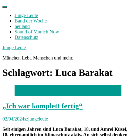
Skip
to
Junge Leute
content
Band der Woche
neuland
Sound of Munich Now
Datenschutz
Facebook
Twitter
Instagram
Junge Leute
München Lebt. Menschen und mehr.
Schlagwort:
Luca Barakat
Foto: Luis Schmidt Eisenlohr
„Ich war komplett fertig“
02/04/2024
szjungeleute
Seit einigen Jahren sind Luca Barakat, 18, und Amrei Küsel,
18, ehrenamtlich im Klimaschutz aktiv. An sich selbst denken