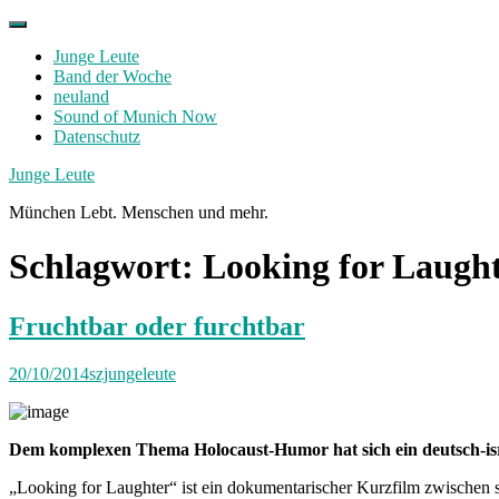
Skip
to
Junge Leute
content
Band der Woche
neuland
Sound of Munich Now
Datenschutz
Facebook
Twitter
Instagram
Junge Leute
München Lebt. Menschen und mehr.
Schlagwort:
Looking for Laugh
Fruchtbar oder furchtbar
20/10/2014
szjungeleute
Dem komplexen Thema Holocaust-Humor hat sich ein deutsch-isra
„Looking for Laughter“ ist ein dokumentarischer Kurzfilm zwischen s