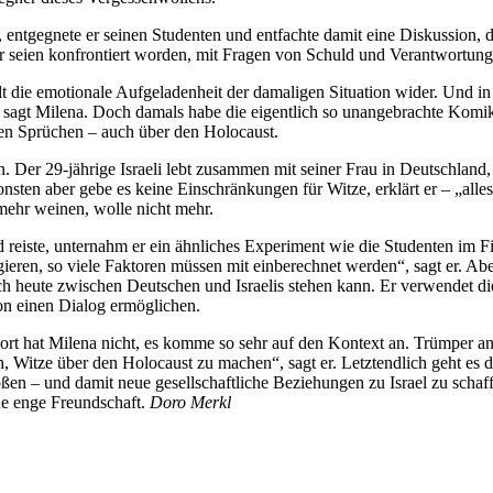
“, entgegnete er seinen Studenten und entfachte damit eine Diskussion
mer seien konfrontiert worden, mit Fragen von Schuld und Verantwortung
elt die emotionale Aufgeladenheit der damaligen Situation wider. Und
 sagt Milena. Doch damals habe die eigentlich so unangebrachte Komik d
elen Sprüchen – auch über den Holocaust.
n. Der 29-jährige Israeli lebt zusammen mit seiner Frau in Deutschlan
ten aber gebe es keine Einschränkungen für Witze, erklärt er – „alles 
mehr weinen, wolle nicht mehr.
d reiste, unternahm er ein ähnliches Experiment wie die Studenten im Fi
eren, so viele Faktoren müssen mit einberechnet werden“, sagt er. Abe
ch heute zwischen Deutschen und Israelis stehen kann. Er verwendet d
on einen Dialog ermöglichen.
 hat Milena nicht, es komme so sehr auf den Kontext an. Trümper antwo
ich, Witze über den Holocaust zu machen“, sagt er. Letztendlich geht e
 – und damit neue gesellschaftliche Beziehungen zu Israel zu schaffen
ne enge Freundschaft.
Doro Merkl