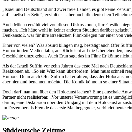
„Israel und Deutschland sind zwei freie Länder, es gibt keine Zensur
auf israelischer Seite“, erzählt er – aber auch die deutschen Teilneh
Auch Milena erzählt viel von diesen Diskussionen, ihre Gestik spieg
machen. „Ich hätte wohl in keiner anderen Situation darüber gelacht“,
Denkanstoß, war für ihre israelischen Filmkollegen nur einer von vi
Einer von vielen? Was absurd klingen mag, bestätigt auch Ofer Suffri
Humor in den Medien tabu, aus Rücksicht auf die Überlebenden, ansons
Geschichte umzugehen. Auch Eran sagt das im Film: Er könne nicht 
Als der Israeli Suffrin vor zehn Jahren das erste Mal nach Deutschlan
Reaktionen ab. „So ein Witz kann überfordern. Man muss schnell reagi
Humors: Denn auch Ofer Suffrin hat erfahren, dass der Holocaust no
aber niemand benennen möchte. Die Komik könne in so einer Situati
Doch darf man nun über den Holocaust lachen? Eine pauschale Antwort
Partner nicht realisierbar. „Vor unserer Verantwortung ist es unmögl
darum, eine Diskussion über den Umgang mit dem Holocaust anzustoßen
im Dezember als Fremde das erste Mal begegnete, verbindet heute ei
Süddeutsche Zeitung