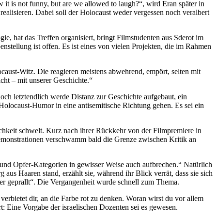
it is not funny, but are we allowed to laugh?“, wird Eran später in
realisieren. Dabei soll der Holocaust weder vergessen noch veralbert
, hat das Treffen organisiert, bringt Filmstudenten aus Sderot im
tellung ist offen. Es ist eines von vielen Projekten, die im Rahmen
caust-Witz. Die reagieren meistens abwehrend, empört, selten mit
cht – mit unserer Geschichte.“
och letztendlich werde Distanz zur Geschichte aufgebaut, ein
r Holocaust-Humor in eine antisemitische Richtung gehen. Es sei ein
chkeit schwelt. Kurz nach ihrer Rückkehr von der Filmpremiere in
 Demonstrationen verschwamm bald die Grenze zwischen Kritik an
r- und Opfer-Kategorien in gewisser Weise auch aufbrechen.“ Natürlich
aus Haaren stand, erzählt sie, während ihr Blick verrät, dass sie sich
nder geprallt“. Die Vergangenheit wurde schnell zum Thema.
verbietet dir, an die Farbe rot zu denken. Woran wirst du vor allem
: Eine Vorgabe der israelischen Dozenten sei es gewesen.