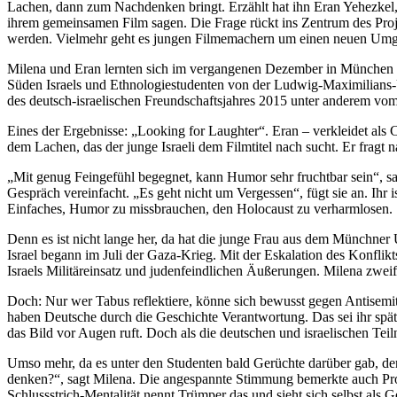
Lachen, dann zum Nachdenken bringt. Erzählt hat ihn Eran Yehezkel, eb
ihrem gemeinsamen Film sagen. Die Frage rückt ins Zentrum des Projek
werden. Vielmehr geht es jungen Filmemachern um einen neuen Umga
Milena und Eran lernten sich im vergangenen Dezember in München ken
Süden Israels und Ethnologiestudenten von der Ludwig-Maximilians-Un
des deutsch-israelischen Freundschaftsjahres 2015 unter anderem vo
Eines der Ergebnisse: „Looking for Laughter“. Eran – verkleidet als
dem Lachen, das der junge Israeli dem Filmtitel nach sucht. Er fragt
„Mit genug Feingefühl begegnet, kann Humor sehr fruchtbar sein“, sa
Gespräch vereinfacht. „Es geht nicht um Vergessen“, fügt sie an. Ihr 
Einfaches, Humor zu missbrauchen, den Holocaust zu verharmlosen. Si
Denn es ist nicht lange her, da hat die junge Frau aus dem Münchner
Israel begann im Juli der Gaza-Krieg. Mit der Eskalation des Konfl
Israels Militäreinsatz und judenfeindlichen Äußerungen. Milena zweifel
Doch: Nur wer Tabus reflektiere, könne sich bewusst gegen Antisemiti
haben Deutsche durch die Geschichte Verantwortung. Das sei ihr spätes
das Bild vor Augen ruft. Doch als die deutschen und israelischen Tei
Umso mehr, da es unter den Studenten bald Gerüchte darüber gab, der H
denken?“, sagt Milena. Die angespannte Stimmung bemerkte auch Proj
Schlussstrich-Mentalität nennt Trümper das und sieht sich selbst als 