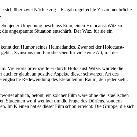
, die sich über zwei Nächte zog. „Es gab regelrechte Zusammenbrüche
.
 in ebenjener Umgebung beschloss Eran, einen Holocaust-Witz zu
ie angespannte Situation entschärft. Der Witz, für sie ein
d, kennt den Humor seines Heimatlandes. Zwar sei der Holocaust-
geht“. Zynismus und Parodie seien für viele eine Art, mit der
lm. Vielerorts provozierte er durch Holocaust-Witze, wartete die
r auch er glaubt an positive Aspekte dieser schwarzen Art des
ie englische Redewendung des Elefanten im Raum, den jeder sieht,
rtet ähnlich, betont, ein solcher Film wäre ohne die israelischen
s den Studenten wohl weniger um die Frage des Dürfens, sondern
. Im Kleinen hat es dieser Film schon erreicht: Die Gruppe, die sich