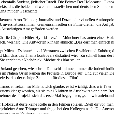
enfalls Student, jüdischer Israeli. Die Pointe: Der Holocaust. „I know 
ts, das die beiden mit weiteren israelischen und deutschen Studenten 
ng mit der Geschichte.
nen. Arno Trümper, Journalist und Dozent der visuellen Anthropologie
iversität zusammen. Gemeinsam sollen sie Filme drehen, die Aufgabens
m Auswärtigen Amt gefördert werden.
 Charlie-Chaplin-Hitler-Hybrid – erzählt Münchner Passanten einen Holo
 nach, weshalb. Die Antworten klingen ähnlich: „Das darf man einfach ni
gt Milena. Es brauche viel Vertrauen zwischen Erzähler und Zuhörer, d
ist klar, dass das Thema kontrovers diskutiert wird. Zu schnell kann de
e spricht mit Nachdruck. Möchte das klar stellen.
 Umland gesehen, wie sehr in Deutschland noch immer die Judenfeindli
ikts im Nahen Osten kamen die Proteste in Europa auf. Und auf vielen
t: Ist das der richtige Zeitpunkt für diesen Film?
smus einsetzen, so Milena. „Ich glaube, es ist wichtig, dass wir Täte
tens klar geworden, als sie mit 15 Jahren in Auschwitz vor einem Berg 
lnehmer des Projekts sich das erste Mal begegneten, „sind wir aufeina
olocaust dürfe keine Rolle in den Filmen spielen. „Stell dir vor, man 
ektleiter Arno Trümper und fragte bei den Kollegen nach. Die Antwort
Gegner dieses Vergessenwollens.