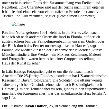
untersucht in seinen Fotos den Zusammenhang von Freiheit und
Nacktheit. „Die Charaktere sind auf der Suche nach ihrem eigenen
Ich – sie sind einerseits von einer erstickten Freude aber auch von
Trieben und Lust zerrüttet“, sagt er. (Foto: Simon Lohmeyer)
Paulina Nolte
, geboren 1991, zieht es in die Ferne: „Sehnsucht
habe ich oft nach anderen Orten: die Insel in Florida, auf der ich
aufgewachsen bin, der Pampelmusenbaum in unserem Garten oder
der Blick durch das Fenster unseres spanischen Hauses“, sagt
Paulina, die Medienkunst an der Akademie der Bildenden Künste
München studiert. Ihre Werke – ein Mix aus Zeichnung, Malerei
und Fotografie – waren bereits bei einer Gruppenausstellung im
Haus der Kunst zu sehen.
In
Lila Hartigs
Fotografien geht es um die Sehnsucht nach
Amerika: Die 25-jährige Fotodesignstudentin hat US-amerikanische
Kasernen in Bayern fotografiert. Die Soldaten, die oft nur wenige
Jahre am gleichen Ort sind, sehnen sich nach Beständigkeit, nach
Heimat: „Um der Heimat näher zu sein, gibt es in den Supermärkten
innerhalb der Kasernen alles, was das amerikanische Herz begehrt“,
sagt Lila.
Für Illustrator
Jakob Hauser
, 25, ist Sehnen eng mit Träumen