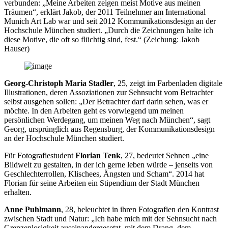
verbunden: „Meine Arbeiten zeigen meist Motive aus meinen
Träumen“, erklärt Jakob, der 2011 Teilnehmer am International
Munich Art Lab war und seit 2012 Kommunikationsdesign an der
Hochschule München studiert. „Durch die Zeichnungen halte ich
diese Motive, die oft so flüchtig sind, fest.“ (Zeichung: Jakob
Hauser)
Georg-Christoph Maria Stadler
, 25, zeigt im Farbenladen digitale
Illustrationen, deren Assoziationen zur Sehnsucht vom Betrachter
selbst ausgehen sollen: „Der Betrachter darf darin sehen, was er
möchte. In den Arbeiten geht es vorwiegend um meinen
persönlichen Werdegang, um meinen Weg nach München“, sagt
Georg, ursprünglich aus Regensburg, der Kommunikationsdesign
an der Hochschule München studiert.
Für Fotografiestudent
Florian Tenk
, 27, bedeutet Sehnen „eine
Bildwelt zu gestalten, in der ich gerne leben würde – jenseits von
Geschlechterrollen, Klischees, Ängsten und Scham“. 2014 hat
Florian für seine Arbeiten ein Stipendium der Stadt München
erhalten.
Anne Puhlmann
, 28, beleuchtet in ihren Fotografien den Kontrast
zwischen Stadt und Natur: „Ich habe mich mit der Sehnsucht nach
Grenzenlosigkeit auseinandergesetzt, mit dem Drang, dem