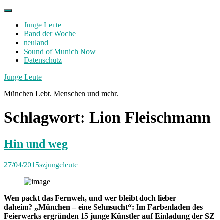
Skip
to
Junge Leute
content
Band der Woche
neuland
Sound of Munich Now
Datenschutz
Facebook
Twitter
Instagram
Junge Leute
München Lebt. Menschen und mehr.
Schlagwort:
Lion Fleischmann
Hin und weg
27/04/2015
szjungeleute
Wen packt das Fernweh, und wer bleibt doch lieber
daheim? „München – eine Sehnsucht“: Im Farbenladen des
Feierwerks ergründen 15 junge Künstler auf Einladung der SZ