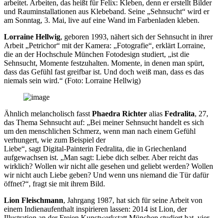
arbeitet. Arbeiten, das heißt für Felix: Kleben, denn er erstellt Bilder
und Rauminstallationen aus Klebeband. Seine „Sehnsucht“ wird er
am Sonntag, 3. Mai, live auf eine Wand im Farbenladen kleben.
Lorraine Hellwig
, geboren 1993, nähert sich der Sehnsucht in ihrer
Arbeit „Petrichor“ mit der Kamera: „Fotografie“, erklärt Lorraine,
die an der Hochschule München Fotodesign studiert, „ist die
Sehnsucht, Momente festzuhalten. Momente, in denen man spürt,
dass das Gefühl fast greifbar ist. Und doch weiß man, dass es das
niemals sein wird.“ (Foto: Lorraine Hellwig)
Ähnlich melancholisch fasst
Phaedra Richter
alias
Fedralita
, 27,
das Thema Sehnsucht auf: „Bei meiner Sehnsucht handelt es sich
um den menschlichen Schmerz, wenn man nach einem Gefühl
verhungert, wie zum Beispiel der
Liebe“, sagt Digital-Painterin Fedralita, die in Griechenland
aufgewachsen ist. „Man sagt: Liebe dich selber. Aber reicht das
wirklich? Wollen wir nicht alle gesehen und geliebt werden? Wollen
wir nicht auch Liebe geben? Und wenn uns niemand die Tür dafür
öffnet?“, fragt sie mit ihrem Bild.
Lion Fleischmann
, Jahrgang 1987, hat sich für seine Arbeit von
einem Indienaufenthalt inspirieren lassen: 2014 ist Lion, der
Illustration an der Freien Kunstwerkstatt München studiert hat, vier