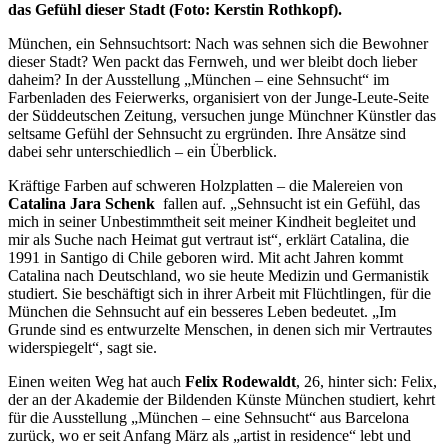
das Gefühl dieser Stadt (Foto: Kerstin Rothkopf).
München, ein Sehnsuchtsort: Nach was sehnen sich die Bewohner
dieser Stadt? Wen packt das Fernweh, und wer bleibt doch lieber
daheim? In der Ausstellung „München – eine Sehnsucht“ im
Farbenladen des Feierwerks, organisiert von der Junge-Leute-Seite
der Süddeutschen Zeitung, versuchen junge Münchner Künstler das
seltsame Gefühl der Sehnsucht zu ergründen. Ihre Ansätze sind
dabei sehr unterschiedlich – ein Überblick.
Kräftige Farben auf schweren Holzplatten – die Malereien von
Catalina Jara Schenk
fallen auf. „Sehnsucht ist ein Gefühl, das
mich in seiner Unbestimmtheit seit meiner Kindheit begleitet und
mir als Suche nach Heimat gut vertraut ist“, erklärt Catalina, die
1991 in Santigo di Chile geboren wird. Mit acht Jahren kommt
Catalina nach Deutschland, wo sie heute Medizin und Germanistik
studiert. Sie beschäftigt sich in ihrer Arbeit mit Flüchtlingen, für die
München die Sehnsucht auf ein besseres Leben bedeutet. „Im
Grunde sind es entwurzelte Menschen, in denen sich mir Vertrautes
widerspiegelt“, sagt sie.
Einen weiten Weg hat auch
Felix Rodewaldt
, 26, hinter sich: Felix,
der an der Akademie der Bildenden Künste München studiert, kehrt
für die Ausstellung „München – eine Sehnsucht“ aus Barcelona
zurück, wo er seit Anfang März als „artist in residence“ lebt und