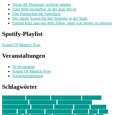
Wenn die Hormone verrückt spielen
Eine Welt erschaffen, in der man frei ist
Das Patriarchat mit Nagellack
Der ideale Sound für den Sommer in der Stadt
Einmal kurz raus aus dem Alltag, ohne was leisten zu müssen
Spotify-Playlist
Sound Of Munich Now
Veranstaltungen
10 im quadrat
Sound Of Munich Now
Freundschaftsbänd
Schlagwörter
10 im Quadrat
Amelie Völker
Anastasia Trenkler
Ausstellung
bahnwärter thiel
Band der Woche
Bei Krause zu Hause
Beziehungsweise
ein abend mit
farbenladen
feierwerk
fotografie
Hip-Hop
indie
junge leute
junges münchen
Kolumne
kunst
Liebe