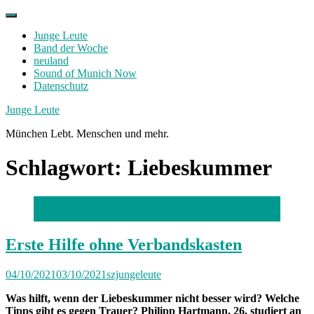
Skip
to
Junge Leute
content
Band der Woche
neuland
Sound of Munich Now
Datenschutz
Facebook
Twitter
Instagram
Junge Leute
München Lebt. Menschen und mehr.
Schlagwort:
Liebeskummer
Foto: Florian Peljak
Erste Hilfe ohne Verbandskasten
04/10/2021
03/10/2021
szjungeleute
Was hilft, wenn der Liebeskummer nicht besser wird? Welche
Tipps gibt es gegen Trauer? Philipp Hartmann, 26, studiert an