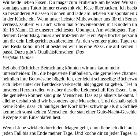
Wir beide lieben Essen. Du magst zum Frühstück am liebsten Wurst 
sonntags zum Tatort immer etwas mit viel Käse überbacken. Ich backe
zu besonderen Anlässen Kuchen und lade am liebsten zur spontanen 
in der Küche ein. Wenn unser liebster Mitbewohner uns für ein Semes
verlässt, zaubern wir auch schon mal Schweinebraten mit Knödeln u
für 15 Mann. Eine unserer leichtesten Übungen. Am wichtigsten Tag 
deinem Geburtstag, muss aber trotzdem der Herr Papa höchst persönli
um dir dein Leibgericht zuzubereiten. An den weniger guten Tagen u
viel Restalkohol im Blut bestellen wir uns eine Pizza, die auf keinen T
passt. Dazu gibt’s Qualitätsfernsehen:
Das
Perfekte Dinner
.
Bei oberflächlicher Betrachtung könnten wir uns kaum mehr
unterscheiden: Du, die begeisterte Fußballerin, die gerne love channel
heimlich ihre Bettwäsche bügelt. Ich, der leicht schusselige Bücherw
sich lieber unter der Bettdecke verkriecht, als joggen zu gehen. Tief in
unserem Herzen teilen wir aber dieselbe Leidenschaft fürs Essen. U
die genießen können sind gute Menschen. Das ist ja allseits bekannt.
alleine deshalb sind wir besonders gute Menschen. Und deshalb spielt
keine Rolle, dass ich häufiger der Kochlöffel schwinge als du. Schließ
kenne ich sonst keinen Menschen, der statt einer Gute-Nacht-Geschich
Rezepte zum Einschlafen liest.
Wenn Liebe wirklich durch den Magen geht, dann liebe ich dich auf
jeden Fall bis ans Ende meiner Tage. Und koche dir zu jeder Tages- 