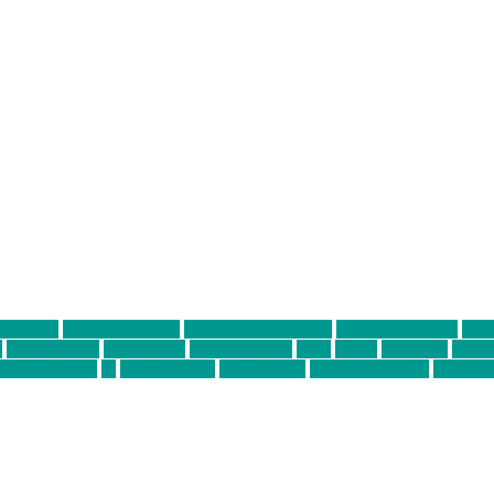
ter thiel
Band der Woche
Bei Krause zu Hause
Beziehungsweise
ein 
d
Louis Seibert
Max Fluder
mein münchen
milla
musik
München
Münch
usanne krause
sz
sz junge leute
szjungeleute
theresa parstorfer
Von Frei