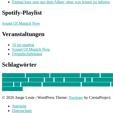
Einmal kurz raus aus dem Alltag, ohne was leisten zu müssen
Spotify-Playlist
Sound Of Munich Now
Veranstaltungen
10 im quadrat
Sound Of Munich Now
Freundschaftsbänd
Schlagwörter
10 im Quadrat
Amelie Völker
Anastasia Trenkler
Ausstellung
bahnwär
junges münchen
Kolumne
kunst
Liebe
Lisi Wasmer
lmu
lost weeken
Kreiter
pop
Rita Argauer
Sound Of Munich Now
Stefanie Witterauf
s
Freundschaft
© 2026 Junge Leute
|
WordPress Theme:
Nucleare
by CrestaProject.
Startseite
Datenschutz