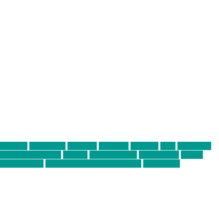
abend mit
farbenladen
feierwerk
fotografie
Hip-Hop
indie
junge leute
ens junge Kreative
neuland
ornella cosenza
Partnerschaft
Philipp
tag bis Freitag
von freitag bis freitag münchen
Zeichen der