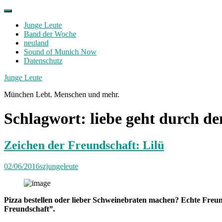
Skip
to
Junge Leute
content
Band der Woche
neuland
Sound of Munich Now
Datenschutz
Facebook
Twitter
Instagram
Junge Leute
München Lebt. Menschen und mehr.
Schlagwort:
liebe geht durch d
Zeichen der Freundschaft: Lilü
02/06/2016
szjungeleute
Pizza bestellen oder lieber Schweinebraten machen? Echte Freun
Freundschaft”.