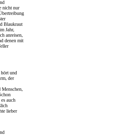
und
 nicht nur
Übertreibung
ter
nd Blaukraut
im Jahr,
ch anreisen,
nd denen mit
eller
 hört und
urm, der
nd Menschen,
 Schon
 es auch
lich
te lieber
und