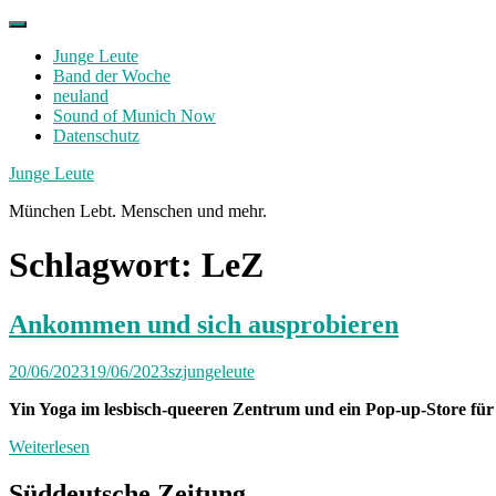
Skip
to
Junge Leute
content
Band der Woche
neuland
Sound of Munich Now
Datenschutz
Facebook
Twitter
Instagram
Junge Leute
München Lebt. Menschen und mehr.
Schlagwort:
LeZ
Ankommen und sich ausprobieren
20/06/2023
19/06/2023
szjungeleute
Yin Yoga im lesbisch-queeren Zentrum und ein Pop-up-Store fü
Weiterlesen
Süddeutsche Zeitung