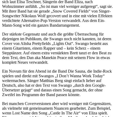
sich laut Elisa Teschner, Sängerin der Band Eliza, nach
Wohnzimmer anfühlt. „So ist man viel weniger aufgeregt“, sagt sie.
Mit ihrer Band hat sie gerade „Snow Covered Fields“ von Singer-
Songwriter Nikolaus Wolf gecovert und in eine mit vielen Effekten
verdichtete Alternative-Pop-Version verwandelt. Aus dem Ein-
Mann-Song wird ein ganzes Bandarrangement.
Der stärkste Gegensatz und auch die größte Überraschung für
diejenigen im Publikum, die Swango noch nicht kannten, ist deren
Cover von Alisha Prettyfields „Lights Out“. Swango besteht aus
einem Gitarristen, einem Rapper und – kein Scherz – einem
Stepptänzer. Auf einem extra verstärkten Brett tanzt er den Beat zu
dem Text, den Dan aka Manekin Peace mit seinem Flow in etwas
komplett Neues verwandelt.
Ein Novum für den Abend ist die Band Die Sauna, die Indie-Rock
spielen und direkt mit Swangos „I Don’t Wanna Work Today“
weitermachen. Sänger Matthias Berg singt einfach lieber auf
Deutsch, also hat er den Text von Swango „durch den Google-
Übersetzer gejagt“ und daraus einen Song gemacht, der ohne
Zweifel ins Programm der Band passen könnte.
Bei manchen Coverversionen aber wird weniger mit Gegensätzen,
als vielmehr mit gemeinsamem Nuancen gearbeitet. Zum Beispiel,
wenn Lost Name den Song „Castle In The Air“ von Eliza spielt.