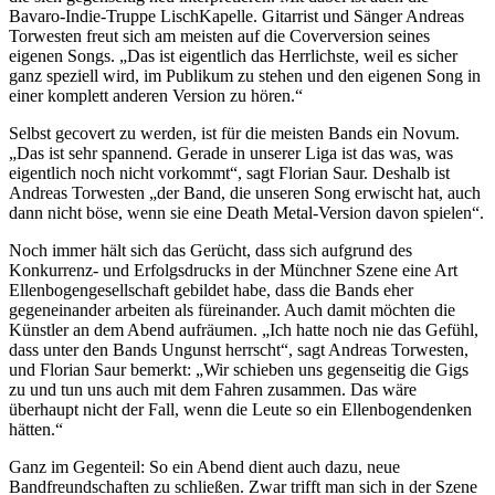
Bavaro-Indie-Truppe LischKapelle. Gitarrist und Sänger Andreas
Torwesten freut sich am meisten auf die Coverversion seines
eigenen Songs. „Das ist eigentlich das Herrlichste, weil es sicher
ganz speziell wird, im Publikum zu stehen und den eigenen Song in
einer komplett anderen Version zu hören.“
Selbst gecovert zu werden, ist für die meisten Bands ein Novum.
„Das ist sehr spannend. Gerade in unserer Liga ist das was, was
eigentlich noch nicht vorkommt“, sagt Florian Saur. Deshalb ist
Andreas Torwesten „der Band, die unseren Song erwischt hat, auch
dann nicht böse, wenn sie eine Death Metal-Version davon spielen“.
Noch immer hält sich das Gerücht, dass sich aufgrund des
Konkurrenz- und Erfolgsdrucks in der Münchner Szene eine Art
Ellenbogengesellschaft gebildet habe, dass die Bands eher
gegeneinander arbeiten als füreinander. Auch damit möchten die
Künstler an dem Abend aufräumen. „Ich hatte noch nie das Gefühl,
dass unter den Bands Ungunst herrscht“, sagt Andreas Torwesten,
und Florian Saur bemerkt: „Wir schieben uns gegenseitig die Gigs
zu und tun uns auch mit dem Fahren zusammen. Das wäre
überhaupt nicht der Fall, wenn die Leute so ein Ellenbogendenken
hätten.“
Ganz im Gegenteil: So ein Abend dient auch dazu, neue
Bandfreundschaften zu schließen. Zwar trifft man sich in der Szene