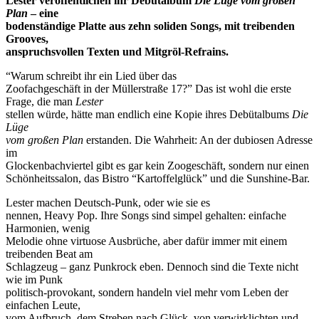
Lester veröffentlichen ihr Debütalbum
Die Lüge vom großen
Plan
– eine
bodenständige Platte aus zehn soliden Songs, mit treibenden
Grooves,
anspruchsvollen Texten und Mitgröl-Refrains.
“Warum schreibt ihr ein Lied über das
Zoofachgeschäft in der Müllerstraße 17?” Das ist wohl die erste
Frage, die man
Lester
stellen würde, hätte man endlich eine Kopie ihres Debütalbums
Die
Lüge
vom großen Plan
erstanden. Die Wahrheit: An der dubiosen Adresse
im
Glockenbachviertel gibt es gar kein Zoogeschäft, sondern nur einen
Schönheitssalon, das Bistro “Kartoffelglück” und die Sunshine-Bar.
Lester machen Deutsch-Punk, oder wie sie es
nennen, Heavy Pop. Ihre Songs sind simpel gehalten: einfache
Harmonien, wenig
Melodie ohne virtuose Ausbrüche, aber dafür immer mit einem
treibenden Beat am
Schlagzeug – ganz Punkrock eben. Dennoch sind die Texte nicht
wie im Punk
politisch-provokant, sondern handeln viel mehr vom Leben der
einfachen Leute,
vom Aufbruch, dem Streben nach Glück, von verwirklichten und