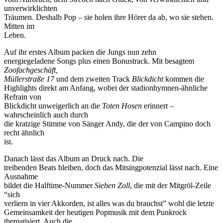
unverwirklichten
Träumen. Deshalb Pop – sie holen ihre Hörer da ab, wo sie stehen.
Mitten im
Leben.
Auf ihr erstes Album packen die Jungs nun zehn
energiegeladene Songs plus einen Bonustrack. Mit besagtem
Zoofachgeschäft,
Müllerstraße 17
und dem zweiten Track
Blickdicht
kommen die
Highlights direkt am Anfang, wobei der stadionhymnen-ähnliche
Refrain von
Blickdicht unweigerlich an die
Toten Hosen
erinnert –
wahrscheinlich auch durch
die kratzige Stimme von Sänger Andy, die der von Campino doch
recht ähnlich
ist.
Danach lässt das Album an Druck nach. Die
treibenden Beats bleiben, doch das Mitsingpotenzial lässt nach. Eine
Ausnahme
bildet die Halftime-Nummer
Sieben Zoll
, die mit der Mitgröl-Zeile
“sich
verliern in vier Akkorden, ist alles was du brauchst” wohl die letzte
Gemeinsamkeit der heutigen Popmusik mit dem Punkrock
thematisiert. Auch die