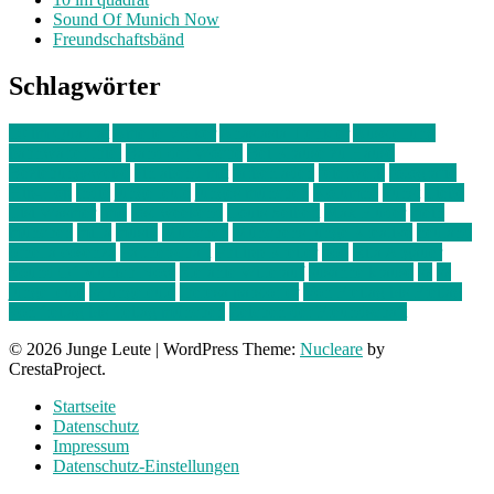
Sound Of Munich Now
Freundschaftsbänd
Schlagwörter
10 im Quadrat
Amelie Völker
Anastasia Trenkler
Ausstellung
bahnwärter thiel
Band der Woche
Bei Krause zu Hause
Beziehungsweise
ein abend mit
farbenladen
feierwerk
fotografie
Hip-Hop
indie
junge leute
junges münchen
Kolumne
kunst
Liebe
Lisi Wasmer
lmu
lost weekend
Louis Seibert
Max Fluder
mein
münchen
milla
musik
München
Münchens junge Kreative
neuland
ornella cosenza
Partnerschaft
Philipp Kreiter
pop
Rita Argauer
Sound Of Munich Now
Stefanie Witterauf
susanne krause
sz
sz
junge leute
szjungeleute
theresa parstorfer
Von Freitag bis Freitag
von freitag bis freitag münchen
Zeichen der Freundschaft
© 2026 Junge Leute
|
WordPress Theme:
Nucleare
by
CrestaProject.
Startseite
Datenschutz
Impressum
Datenschutz-Einstellungen