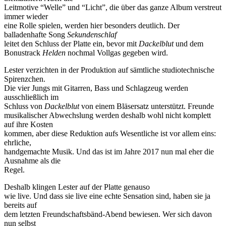
Leitmotive “Welle” und “Licht”, die über das ganze Album verstreut
immer wieder
eine Rolle spielen, werden hier besonders deutlich. Der
balladenhafte Song
Sekundenschlaf
leitet den Schluss der Platte ein, bevor mit
Dackelblut
und dem
Bonustrack
Helden
nochmal Vollgas gegeben wird.
Lester verzichten in der Produktion auf sämtliche studiotechnische
Spirenzchen.
Die vier Jungs mit Gitarren, Bass und Schlagzeug werden
ausschließlich im
Schluss von
Dackelblut
von einem Bläsersatz unterstützt. Freunde
musikalischer Abwechslung werden deshalb wohl nicht komplett
auf ihre Kosten
kommen, aber diese Reduktion aufs Wesentliche ist vor allem eins:
ehrliche,
handgemachte Musik. Und das ist im Jahre 2017 nun mal eher die
Ausnahme als die
Regel.
Deshalb klingen Lester auf der Platte genauso
wie live. Und dass sie live eine echte Sensation sind, haben sie ja
bereits auf
dem letzten Freundschaftsbänd-Abend bewiesen. Wer sich davon
nun selbst