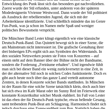
Entwicklung des Punk lässt sich das besonders gut nachvollziehen.
Zuerst wurde der Stil erfunden, unter anderem von der späteren
Modedesignerin Vivienne Westwood. Dann wurde der Stil politisiert
als Ausdruck der rebellierenden Jugend, die sich mit der
Arbeiterklasse identifizierte. Und schließlich mündete das im Genre
Fun-Punk, was ja schon im Namen mehr Spaß und weniger
politisches Bewusstsein verspricht.
Die Münchner Band Lester klingt eigentlich wie eine klassische
Deutsch-Punk-Band. Das Quintett bewegt sich in einer Szene, die
am Mainstream nicht interessiert ist. Die grafische Gestaltung ihrer
drei bisherigen EPs ergibt sich aus Symbolen des Widerstands. In
den sozialen Netzwerken posten sie Fotos von Konzerten – auf
einem steht auf dem Banner über der Bühne nicht der Bandname,
sondern die Forderung „Freiräume erhalten“. Und irgendwie fühlt
man sich bei dieser Band ein wenig zurückversetzt in eine Zeit, in
der der alternative Stil noch in solchen Codes funktionierte. Doch es
gibt auch heute noch über das ganze Land verteilt autonome
Zentren, in denen Konzerte solcher Bands stattfinden. In München
ist der Raum für eine solche Szene tatsächlich klein, doch auch hier
hat sich etwa im Kafe Marat oder im Sunny Red im Feierwerk eine
konstante Konzertkultur solcher Musik etabliert. Im Fall von Lester
ist das eben der für Deutsch-Punk typische, etwas bellende Gesang,
samt treibendem Punk-Beat am Schlagzeug. Harmonisch findet sich
jedoch durchaus eine Zugewandtheit zum Pop. Natürlich haben die