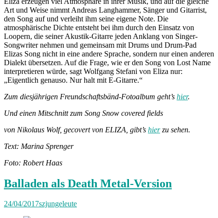
Eliza erzeugen viel Atmosphäre in ihrer Musik, und auf die gleiche
Art und Weise nimmt Andreas Langhammer, Sänger und Gitarrist,
den Song auf und verleiht ihm seine eigene Note. Die
atmosphärische Dichte entsteht bei ihm durch den Einsatz von
Loopern, die seiner Akustik-Gitarre jeden Anklang von Singer-
Songwriter nehmen und gemeinsam mit Drums und Drum-Pad
Elizas Song nicht in eine andere Sprache, sondern nur einen anderen
Dialekt übersetzen. Auf die Frage, wie er den Song von Lost Name
interpretieren würde, sagt Wolfgang Stefani von Eliza nur:
„Eigentlich genauso. Nur halt mit E-Gitarre.“
Zum diesjährigen Freundschaftsbänd-Fotoalbum geht’s
hier
.
Und einen Mitschnitt zum Song
Snow covered fields
von Nikolaus Wolf, gecovert von ELIZA, gibt’s
hier
zu sehen.
Text: Marina Sprenger
Foto: Robert Haas
Balladen als Death Metal-Version
24/04/2017
szjungeleute