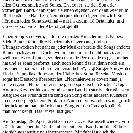
allen Genres, spielt zwei Songs. Erst covert sie den Song der
vorherigen Band, dann spielt sie einen eigenen, der dann wiederum
für die nächste Band zur Neuinterpretation freigegeben wird. So
hört man jeden Song zweimal – mit insgesamt 18 Originalen und
Coverversionen ist der Abend gut gefüllt.
Einen Song zu covern, ist für die meisten Künstler nichts Neues.
Viele Bands starten ihre Karriere als Coverband, und zu
Übungszwecken hat nahezu jeder Musiker bereits die Songs anderer
Bands nachgespielt. Doch „wenn man ein Lied nicht nur covert,
weil man es cool findet, sondern man die Person, die es geschrieben
hat und es sonst performt, auch noch kennt, das ist dann noch ein
bisschen schöner, ein bisschen persönlicher“, sagt Singer-Songwriter
Florian Saur alias Flonoton, der Claire Juls Song für seine Version
sogar ins Deutsche übersetzt hat. „Normalerweise covert man ja
seine eigenen Heroen oder seine gerne-spezifischen Sachen“, fügt
Andreas Keymer hinzu, der mit seiner Band Lester bei der nächsten
Ausgabe des Freundschaftsbänd den Song eines anderen Künstlers
in eine energiegeladene Punkrock-Nummer verwandeln wird, „doch
hier bekommt man einfach einen Song vor den Latz geknallt, den
man nicht kennt. Das ist viel lustiger.“
Am Samstag, 29. April, dreht sich das Cover-Karussell wieder. Von
20 Uhr an stehen im Cord Club erneut neun Bands auf der Bühne,
die sich gegenseitig neu interpretieren. Mit dabei ist auch die