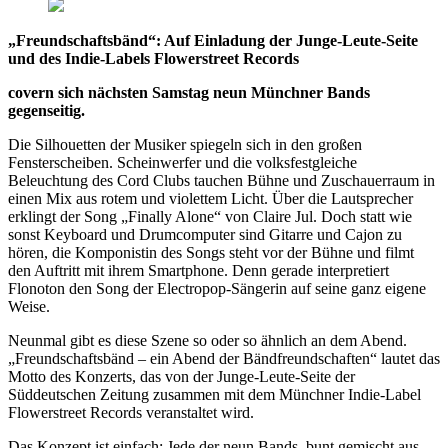
„Freundschaftsbänd“: Auf Einladung der Junge-Leute-Seite
und des Indie-Labels Flowerstreet Records
covern sich nächsten Samstag neun Münchner Bands
gegenseitig.
Die Silhouetten der Musiker spiegeln sich in den großen
Fensterscheiben. Scheinwerfer und die volksfestgleiche
Beleuchtung des Cord Clubs tauchen Bühne und Zuschauerraum in
einen Mix aus rotem und violettem Licht. Über die Lautsprecher
erklingt der Song „Finally Alone“ von Claire Jul. Doch statt wie
sonst Keyboard und Drumcomputer sind Gitarre und Cajon zu
hören, die Komponistin des Songs steht vor der Bühne und filmt
den Auftritt mit ihrem Smartphone. Denn gerade interpretiert
Flonoton den Song der Electropop-Sängerin auf seine ganz eigene
Weise.
Neunmal gibt es diese Szene so oder so ähnlich an dem Abend.
„Freundschaftsbänd – ein Abend der Bändfreundschaften“ lautet das
Motto des Konzerts, das von der Junge-Leute-Seite der
Süddeutschen Zeitung zusammen mit dem Münchner Indie-Label
Flowerstreet Records veranstaltet wird.
Das Konzept ist einfach: Jede der neun Bands, bunt gemischt aus