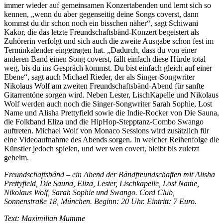
immer wieder auf gemeinsamen Konzertabenden und lernt sich so
kennen, „wenn du aber gegenseitig deine Songs coverst, dann
kommst du dir schon noch ein bisschen näher“, sagt Schiwani
Kakor, die das letzte Freundschaftsbänd-Konzert begeistert als
Zuhörerin verfolgt und sich auch die zweite Ausgabe schon fest im
Terminkalender eingetragen hat. „Dadurch, dass du von einer
anderen Band einen Song coverst, fällt einfach diese Hürde total
weg, bis du ins Gespräch kommst. Du bist einfach gleich auf einer
Ebene“, sagt auch Michael Rieder, der als Singer-Songwriter
Nikolaus Wolf am zweiten Freundschaftsbänd-Abend für sanfte
Gitarrentöne sorgen wird. Neben Lester, LischKapelle und Nikolaus
Wolf werden auch noch die Singer-Songwriter Sarah Sophie, Lost
Name und Alisha Prettyfield sowie die Indie-Rocker von Die Sauna,
die Folkband Eliza und die HipHop-Stepptanz-Combo Swango
auftreten. Michael Wolf von Monaco Sessions wird zusätzlich für
eine Videoaufnahme des Abends sorgen. In welcher Reihenfolge die
Künstler jedoch spielen, und wer wen covert, bleibt bis zuletzt
geheim.
Freundschaftsbänd – ein Abend der Bändfreundschaften mit Alisha
Prettyfield, Die Sauna, Eliza, Lester, Lischkapelle, Lost Name,
Nikolaus Wolf, Sarah Sophie und Swango. Cord Club,
Sonnenstraße 18, München. Beginn: 20 Uhr. Eintritt: 7 Euro.
Text: Maximilian Mumme