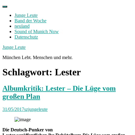
Skip
to
Junge Leute
content
Band der Woche
neuland
Sound of Munich Now
Datenschutz
Facebook
Twitter
Instagram
Junge Leute
München Lebt. Menschen und mehr.
Schlagwort:
Lester
Albumkritik: Lester – Die Lüge vom
großen Plan
31/05/2017
szjungeleute
Die Deutsch-Punker von