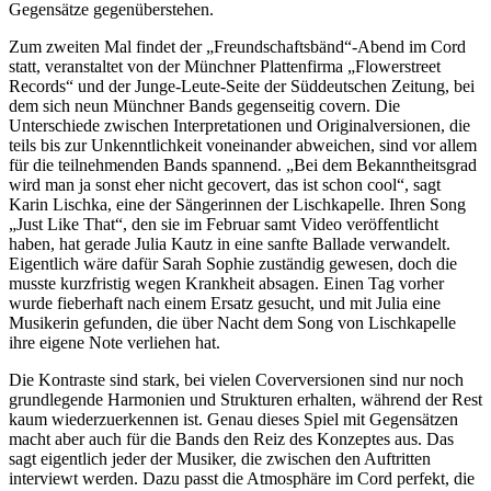
Gegensätze gegenüberstehen.
Zum zweiten Mal findet der „Freundschaftsbänd“-Abend im Cord
statt, veranstaltet von der Münchner Plattenfirma „Flowerstreet
Records“ und der Junge-Leute-Seite der Süddeutschen Zeitung, bei
dem sich neun Münchner Bands gegenseitig covern. Die
Unterschiede zwischen Interpretationen und Originalversionen, die
teils bis zur Unkenntlichkeit voneinander abweichen, sind vor allem
für die teilnehmenden Bands spannend. „Bei dem Bekanntheitsgrad
wird man ja sonst eher nicht gecovert, das ist schon cool“, sagt
Karin Lischka, eine der Sängerinnen der Lischkapelle. Ihren Song
„Just Like That“, den sie im Februar samt Video veröffentlicht
haben, hat gerade Julia Kautz in eine sanfte Ballade verwandelt.
Eigentlich wäre dafür Sarah Sophie zuständig gewesen, doch die
musste kurzfristig wegen Krankheit absagen. Einen Tag vorher
wurde fieberhaft nach einem Ersatz gesucht, und mit Julia eine
Musikerin gefunden, die über Nacht dem Song von Lischkapelle
ihre eigene Note verliehen hat.
Die Kontraste sind stark, bei vielen Coverversionen sind nur noch
grundlegende Harmonien und Strukturen erhalten, während der Rest
kaum wiederzuerkennen ist. Genau dieses Spiel mit Gegensätzen
macht aber auch für die Bands den Reiz des Konzeptes aus. Das
sagt eigentlich jeder der Musiker, die zwischen den Auftritten
interviewt werden. Dazu passt die Atmosphäre im Cord perfekt, die