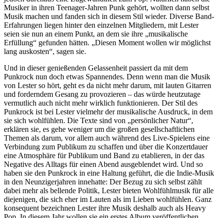
Musiker in ihren Teenager-Jahren Punk gehört, wollten dann selbst
Musik machen und fanden sich in diesem Stil wieder. Diverse Band-
Erfahrungen liegen hinter den einzelnen Mitgliedern, mit Lester
seien sie nun an einem Punkt, an dem sie ihre „musikalische
Erfüllung“ gefunden hätten. „Diesen Moment wollen wir möglichst
lang auskosten“, sagen sie.
Und in dieser genießenden Gelassenheit passiert da mit dem
Punkrock nun doch etwas Spannendes. Denn wenn man die Musik
von Lester so hört, geht es da nicht mehr darum, mit lauten Gitarren
und forderndem Gesang zu provozieren – das würde heutzutage
vermutlich auch nicht mehr wirklich funktionieren. Der Stil des
Punkrock ist bei Lester vielmehr der musikalische Ausdruck, in dem
sie sich wohlfühlen. Die Texte sind von „persönlicher Natur“,
erklären sie, es gehe weniger um die großen gesellschaftlichen
Themen als darum, vor allem auch während des Live-Spielens eine
Verbindung zum Publikum zu schaffen und über die Konzertdauer
eine Atmosphäre für Publikum und Band zu etablieren, in der das
Negative des Alltags für einen Abend ausgeblendet wird. Und so
haben sie den Punkrock in eine Haltung geführt, die die Indie-Musik
in den Neunzigerjahren innehatte: Der Bezug zu sich selbst zählt
dabei mehr als bellende Politik, Lester bieten Wohlfühlmusik für alle
diejenigen, die sich eher im Lauten als im Lieben wohlfühlen. Ganz
konsequent bezeichnen Lester ihre Musik deshalb auch als Heavy
Pop. In diesem Jahr wollen sie ein erstes Album veröffentlichen.